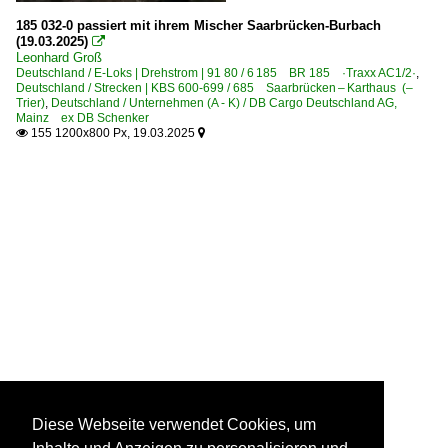
185 032-0 passiert mit ihrem Mischer Saarbrücken-Burbach
(19.03.2025)

Leonhard Groß
Deutschland / E-Loks | Drehstrom | 91 80 / 6 185 BR 185 ·Traxx AC1/2·
,
Deutschland / Strecken | KBS 600-699 / 685 Saarbrücken – Karthaus (–
Trier)
,
Deutschland / Unternehmen (A - K) / DB Cargo Deutschland AG,
Mainz ex DB Schenker
155 1200x800 Px, 19.03.2025


Diese Webseite verwendet Cookies, um