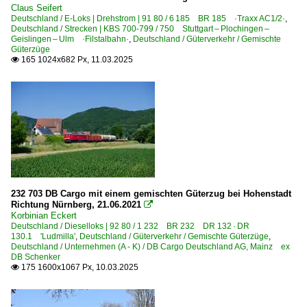
Claus Seifert
Deutschland / E-Loks | Drehstrom | 91 80 / 6 185 BR 185 ·Traxx AC1/2·
,
Deutschland / Strecken | KBS 700-799 / 750 Stuttgart – Plochingen –
Geislingen – Ulm ·Filstalbahn·
,
Deutschland / Güterverkehr / Gemischte
Güterzüge
165 1024x682 Px, 11.03.2025

232 703 DB Cargo mit einem gemischten Güterzug bei Hohenstadt
Richtung Nürnberg, 21.06.2021

Korbinian Eckert
Deutschland / Dieselloks | 92 80 / 1 232 BR 232 DR 132 · DR
130.1 'Ludmilla'
,
Deutschland / Güterverkehr / Gemischte Güterzüge
,
Deutschland / Unternehmen (A - K) / DB Cargo Deutschland AG, Mainz ex
DB Schenker
175 1600x1067 Px, 10.03.2025
