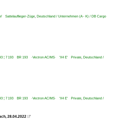
LV Sattelauflieger-Züge
,
Deutschland / Unternehmen (A - K) / DB Cargo
6 193 ¦ 7 193 BR 193 ·Vectron AC/MS· 'X4 E' Private
,
Deutschland /
6 193 ¦ 7 193 BR 193 ·Vectron AC/MS· 'X4 E' Private
,
Deutschland /
ach, 28.04.2022
