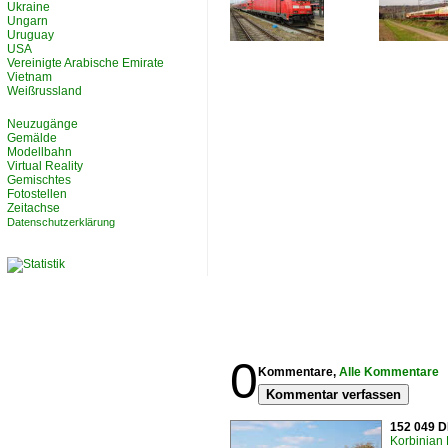
Ukraine
Ungarn
Uruguay
USA
Vereinigte Arabische Emirate
Vietnam
Weißrussland
Neuzugänge
Gemälde
Modellbahn
Virtual Reality
Gemischtes
Fotostellen
Zeitachse
Datenschutzerklärung
0
Kommentare,
Alle Kommentare
Kommentar verfassen
152 049 D
Korbinian 