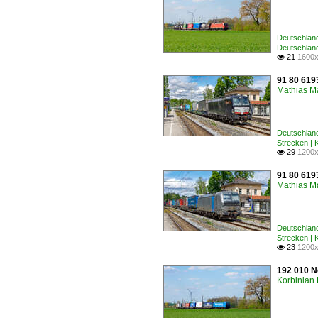
Deutschland
Deutschlan
21
1600x

91 80 6193
Mathias M
Deutschland
Strecken |
29
1200x

91 80 6193
Mathias M
Deutschland
Strecken |
23
1200x

192 010 N
Korbinian 