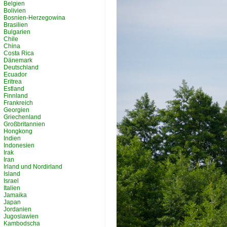
Belgien
Bolivien
Bosnien-Herzegowina
Brasilien
Bulgarien
Chile
China
Costa Rica
Dänemark
Deutschland
Ecuador
Eritrea
Estland
Finnland
Frankreich
Georgien
Griechenland
Großbritannien
Hongkong
Indien
Indonesien
Irak
Iran
Irland und Nordirland
Island
Israel
Italien
Jamaika
Japan
Jordanien
Jugoslawien
Kambodscha