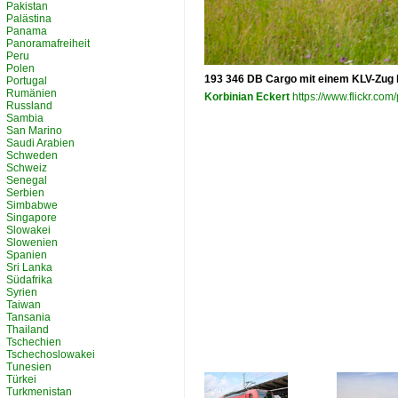
Pakistan
Palästina
Panama
Panoramafreiheit
Peru
Polen
193 346 DB Cargo mit einem KLV-Zug 
Portugal
Rumänien
Korbinian Eckert
https://www.flickr.c
Russland
Sambia
San Marino
Saudi Arabien
Schweden
Schweiz
Senegal
Serbien
Simbabwe
Singapore
Slowakei
Slowenien
Spanien
Sri Lanka
Südafrika
Syrien
Taiwan
Tansania
Thailand
Tschechien
Tschechoslowakei
Tunesien
Türkei
Turkmenistan