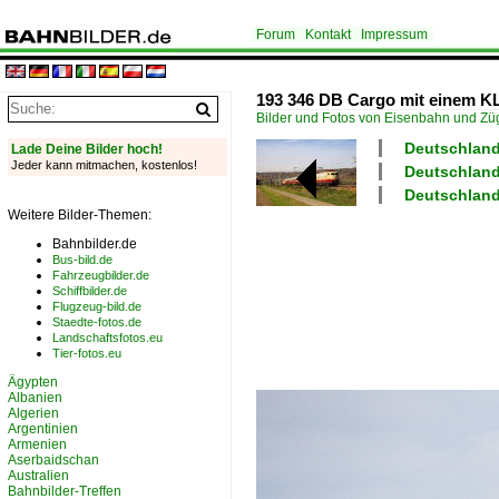
Forum
Kontakt
Impressum
193 346 DB Cargo mit einem KL
Bilder und Fotos von Eisenbahn und Z
Deutschland
Lade Deine Bilder hoch!
Jeder kann mitmachen, kostenlos!
Deutschland
Deutschland
Weitere Bilder-Themen:
Bahnbilder.de
Bus-bild.de
Fahrzeugbilder.de
Schiffbilder.de
Flugzeug-bild.de
Staedte-fotos.de
Landschaftsfotos.eu
Tier-fotos.eu
Ägypten
Albanien
Algerien
Argentinien
Armenien
Aserbaidschan
Australien
Bahnbilder-Treffen