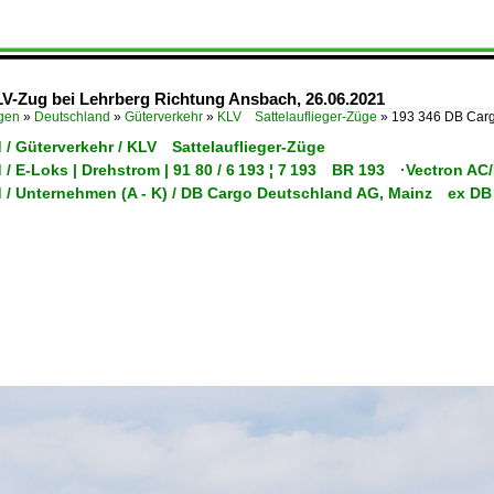
V-Zug bei Lehrberg Richtung Ansbach, 26.06.2021
ügen
»
Deutschland
»
Güterverkehr
»
KLV Sattelauflieger-Züge
»
193 346 DB Carg
 / Güterverkehr / KLV Sattelauflieger-Züge
 / E-Loks | Drehstrom | 91 80 / 6 193 ¦ 7 193 BR 193 ·Vectron A
 / Unternehmen (A - K) / DB Cargo Deutschland AG, Mainz ex DB