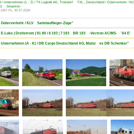
 / Unternehmen (L - Z) / TX Logistik AG, Troisdorf ·TXL·
,
Deutschland / Güterverkehr / KL
2 ·Smartron·
1067 Px, 30.07.2026
/ Güterverkehr / KLV Sattelauflieger-Züge"
/ E-Loks | Drehstrom | 91 80 / 6 193 ¦ 7 193 BR 193 ·Vectron AC/MS· 'X4 E' 
 / Unternehmen (A - K) / DB Cargo Deutschland AG, Mainz ex DB Schenker"