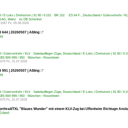
 / E-Loks | Drehstrom | 91 80 / 6 152 BR 152 ·ES 64 F·
,
Deutschland / Güterverkehr / K
d AG, Mainz ex DB Schenker
1067 Px, 05.08.2026
 644 | 20260507 | Aßling

ay
 / Güterverkehr / KLV Sattelauflieger-Züge
,
Deutschland / E-Loks | Drehstrom | 91 80 / 
 KBS 800-999 / 950 München – Rosenheim
675 Px, 31.07.2026
 991 | 20260507 | Aßling

ay
 / Güterverkehr / KLV Sattelauflieger-Züge
,
Deutschland / E-Loks | Drehstrom | 91 80 / 
 KBS 800-999 / 950 München – Rosenheim
675 Px, 31.07.2026
orthrail/TXL "Blaues Wunder" mit einem KLV-Zug bei Uffenheim Richtugn Ansb
Eckert