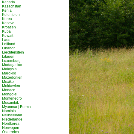
Kanada
Kasachstan
Kenia
Kolumbien
Korea
Kosovo
Kroatien
Kuba
Kuwait
Laos
Lettland
Libanon
Liechtenstein
Litauen
Luxemburg
Madagaskar
Malaysia
Marokko
Mazedonien
Mexiko
Moldawien
Monaco
Mongolei
Montenegro
Mosambik
Myanmar | Burma
Namibia
Neuseeland
Niederlande
Nordkorea
Norwegen
Österreich