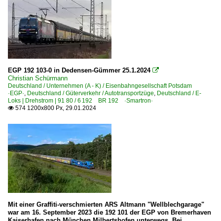
EGP 192 103-0 in Dedensen-Gümmer 25.1.2024

Christian Schürmann
Deutschland / Unternehmen (A - K) / Eisenbahngesellschaft Potsdam
·EGP·
,
Deutschland / Güterverkehr / Autotransportzüge
,
Deutschland / E-
Loks | Drehstrom | 91 80 / 6 192 BR 192 ·Smartron·
574 1200x800 Px, 29.01.2024

Mit einer Graffiti-verschmierten ARS Altmann "Wellblechgarage"
war am 16. September 2023 die 192 101 der EGP von Bremerhaven
Kaiserhafen nach München Milbertshofen unterwegs. Bei