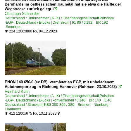
Bernhards im osthessischen Haunetal hat sie etwa die Hälfte der
Wegstrecke zurück gelegt.

Christoph Schneider
Deutschland / Unternehmen (A - K) / Eisenbahngesellschaft Potsdam
·EGP·
,
Deutschland / E-Loks | Drehstrom | 91 80 / 6 192 BR 192
·Smartron·
224 1200x800 Px, 04.12.2023

ENON 140 656-0 (ex DB), vermietet an EGP, mit unbeladenem
Autotransportzug in Richtung Hannover (Rohrsen, 23.10.2023)

Reinhard Kühn
Deutschland / Unternehmen (A - K) / Eisenbahngesellschaft Potsdam
·EGP·
,
Deutschland / E-Loks | konventionell / 6 140 BR 140 E 40
,
Deutschland / Strecken | KBS 300-399 / 380 Bremen – Nienburg –
Hannover
412 1200x675 Px, 13.11.2023

