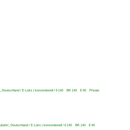
,
Deutschland / E-Loks | konventionell / 6 140 BR 140 E 40 Private
ubahn'
,
Deutschland / E-Loks | konventionell / 6 140 BR 140 E 40