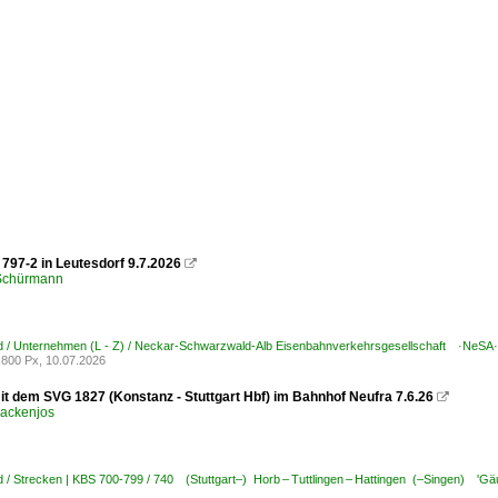
797-2 in Leutesdorf 9.7.2026

 Schürmann
d / Unternehmen (L - Z) / Neckar-Schwarzwald-Alb Eisenbahnverkehrsgesellschaft ·NeSA·
800 Px, 10.07.2026
it dem SVG 1827 (Konstanz - Stuttgart Hbf) im Bahnhof Neufra 7.6.26

ackenjos
 / Strecken | KBS 700-799 / 740 (Stuttgart–) Horb – Tuttlingen – Hattingen (–Singen) 'Gä