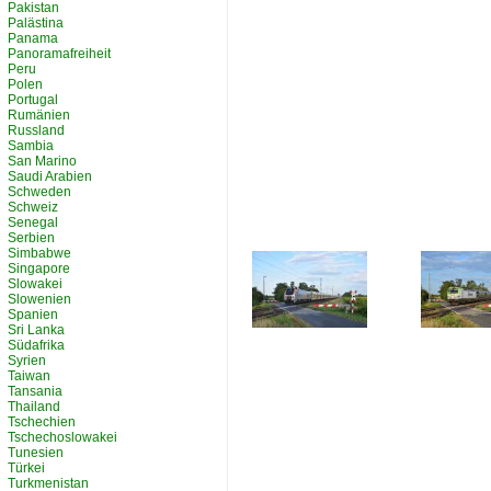
Pakistan
Palästina
Panama
Panoramafreiheit
Peru
Polen
Portugal
Rumänien
Russland
Sambia
San Marino
Saudi Arabien
Schweden
Schweiz
Senegal
Serbien
Simbabwe
Singapore
Slowakei
Slowenien
Spanien
Sri Lanka
Südafrika
Syrien
Taiwan
Tansania
Thailand
Tschechien
Tschechoslowakei
Tunesien
Türkei
Turkmenistan