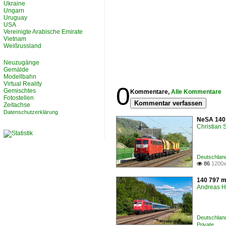
Ukraine
Ungarn
Uruguay
USA
Vereinigte Arabische Emirate
Vietnam
Weißrussland
Neuzugänge
Gemälde
Modellbahn
Virtual Reality
0
Gemischtes
Kommentare,
Alle Kommentare
Fotostellen
Kommentar verfassen
Zeitachse
Datenschutzerklärung
NeSA 140 
Christian
Deutschlan
86
1200x

140 797 m
Andreas H
Deutschland
Private