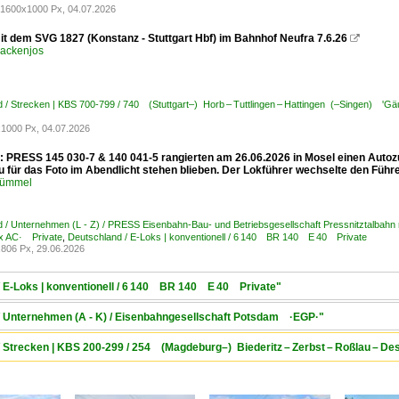
1600x1000 Px, 04.07.2026
it dem SVG 1827 (Konstanz - Stuttgart Hbf) im Bahnhof Neufra 7.6.26

ackenjos
 / Strecken | KBS 700-799 / 740 (Stuttgart–) Horb – Tuttlingen – Hattingen (–Singen) 'Gä
1000 Px, 04.07.2026
": PRESS 145 030-7 & 140 041-5 rangierten am 26.06.2026 in Mosel einen Auto
 für das Foto im Abendlicht stehen blieben. Der Lokführer wechselte den Führe
Kümmel
 / Unternehmen (L - Z) / PRESS Eisenbahn-Bau- und Betriebsgesellschaft Pressnitztalbahn
x AC· Private
,
Deutschland / E-Loks | konventionell / 6 140 BR 140 E 40 Private
806 Px, 29.06.2026
/ E-Loks | konventionell / 6 140 BR 140 E 40 Private"
 / Unternehmen (A - K) / Eisenbahngesellschaft Potsdam ·EGP·"
/ Strecken | KBS 200-299 / 254 (Magdeburg–) Biederitz – Zerbst – Roßlau – De