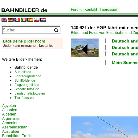
Forum
Kontakt
Impressum
140 621 der EGP fährt mit ei
Bilder und Fotos von Eisenbahn und Z
Deutschland
Lade Deine Bilder hoch!
Jeder kann mitmachen, kostenlos!
Deutschland
Deutschland
Weitere Bilder-Themen:
Mein Somme
Bahnbilder.de
Bus-bild.de
Fahrzeugbilder.de
Schiffbilder.de
Flugzeug-bild.de
Staedte-fotos.de
Landschaftsfotos.eu
Tier-fotos.eu
Ägypten
Albanien
Algerien
Argentinien
Armenien
Aserbaidschan
Australien
Bahnbilder-Treffen