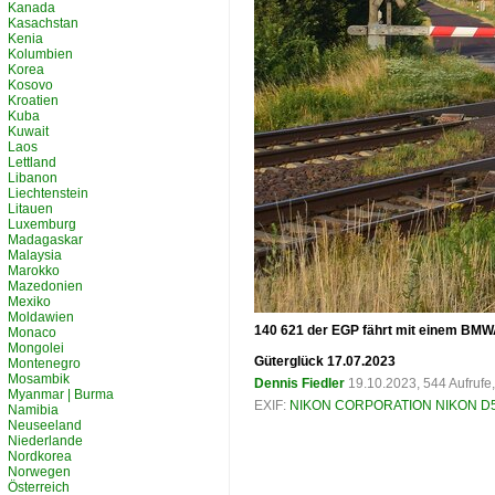
Kanada
Kasachstan
Kenia
Kolumbien
Korea
Kosovo
Kroatien
Kuba
Kuwait
Laos
Lettland
Libanon
Liechtenstein
Litauen
Luxemburg
Madagaskar
Malaysia
Marokko
Mazedonien
Mexiko
Moldawien
140 621 der EGP fährt mit einem BMW
Monaco
Mongolei
Güterglück 17.07.2023
Montenegro
Mosambik
Dennis Fiedler
19.10.2023, 544 Aufruf
Myanmar | Burma
EXIF:
NIKON CORPORATION NIKON D
Namibia
Neuseeland
Niederlande
Nordkorea
Norwegen
Österreich