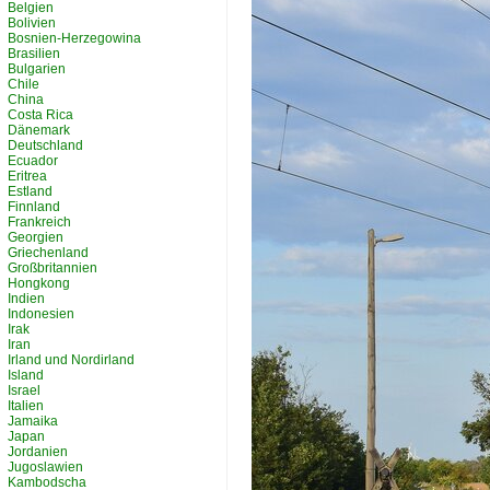
Belgien
Bolivien
Bosnien-Herzegowina
Brasilien
Bulgarien
Chile
China
Costa Rica
Dänemark
Deutschland
Ecuador
Eritrea
Estland
Finnland
Frankreich
Georgien
Griechenland
Großbritannien
Hongkong
Indien
Indonesien
Irak
Iran
Irland und Nordirland
Island
Israel
Italien
Jamaika
Japan
Jordanien
Jugoslawien
Kambodscha