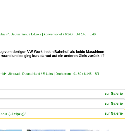
ubahn'
,
Deutschland / E-Loks | konventionell / 6 140 BR 140 E 40
zug vom dortigen VW-Werk in den Bahnhof, als beide Maschinen
rstand und es ging kurz darauf auf ein anderes Gleis zurück.

 mbH, Jöhstadt
,
Deutschland / E-Loks | Drehstrom | 91 80 / 6 145 BR
zur Galerie
zur Galerie
zur Galerie
ssau (–Leipzig)"