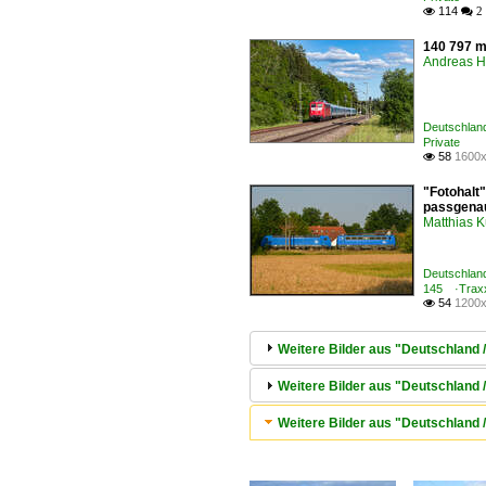
114

 2
140 797 m
Andreas H
Deutschland
Private
58
1600x

"Fotohalt
passgenau
Matthias 
Deutschland
145 ·Trax
54
1200x

Weitere Bilder aus "Deutschland 
Weitere Bilder aus "Deutschland
Weitere Bilder aus "Deutschland 