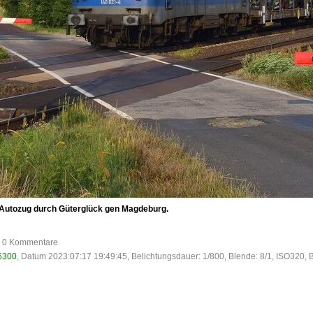
Autozug durch Güterglück gen Magdeburg.
e, 0 Kommentare
5300
, Datum 2023:07:17 19:49:45, Belichtungsdauer: 1/800, Blende: 8/1, ISO320, 