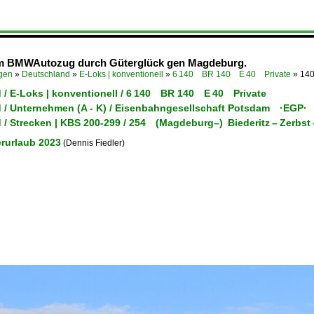
nem BMWAutozug durch Güterglück gen Magdeburg.
ügen
»
Deutschland
»
E-Loks | konventionell
»
6 140 BR 140 E 40 Private
»
140
 / E-Loks | konventionell / 6 140 BR 140 E 40 Private
 / Unternehmen (A - K) / Eisenbahngesellschaft Potsdam ·EGP·
 / Strecken | KBS 200-299 / 254 (Magdeburg–) Biederitz – Zerbst 
rurlaub 2023
(Dennis Fiedler)