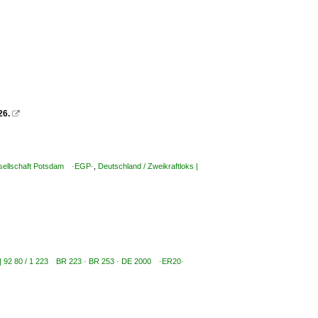
26.

esellschaft Potsdam ·EGP·
,
Deutschland / Zweikraftloks |
s | 92 80 / 1 223 BR 223 · BR 253 · DE 2000 ·ER20·