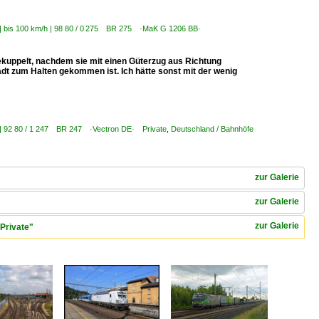
s | bis 100 km/h | 98 80 / 0 275 BR 275 ·MaK G 1206 BB·
gekuppelt, nachdem sie mit einen Güterzug aus Richtung
 zum Halten gekommen ist. Ich hätte sonst mit der wenig
s | 92 80 / 1 247 BR 247 ·Vectron DE· Private
,
Deutschland / Bahnhöfe
zur Galerie
zur Galerie
zur Galerie
Private"