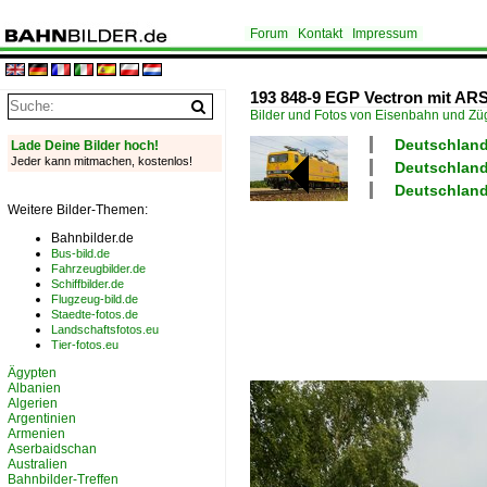
Forum
Kontakt
Impressum
193 848-9 EGP Vectron mit AR
Bilder und Fotos von Eisenbahn und Z
Deutschland
Lade Deine Bilder hoch!
Jeder kann mitmachen, kostenlos!
Deutschland
Deutschland
Weitere Bilder-Themen:
Bahnbilder.de
Bus-bild.de
Fahrzeugbilder.de
Schiffbilder.de
Flugzeug-bild.de
Staedte-fotos.de
Landschaftsfotos.eu
Tier-fotos.eu
Ägypten
Albanien
Algerien
Argentinien
Armenien
Aserbaidschan
Australien
Bahnbilder-Treffen