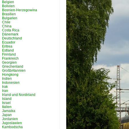
Belgien
Bolivien
Bosnien-Herzegowina
Brasilien
Bulgarien
Chile
China
Costa Rica
Dänemark
Deutschland
Ecuador
Eritrea
Estland
Finnland
Frankreich
Georgien
Griechenland
Großbritannien
Hongkong
Indien
Indonesien
Irak
Iran
Irland und Nordirland
Island
Israel
Italien
Jamaika
Japan
Jordanien
Jugoslawien
Kambodscha