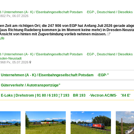
d / Unternehmen (A - K) / Eisenbahngesellschaft Potsdam ·EGP·
,
Deutschland / Diesellok
802 Px, 06.07.2026
gen Zeit am richtigen Ort; die 247 906 von EGP hat Anfang Juli 2026 gerade ab
(aus Richtung Radeberg kommen ja im Moment keine mehr) in Dresden-Neustadt
 Ansicht von hinten mit Zugverbindung vorlieb nehmen müssen.

ufe
d / Unternehmen (A - K) / Eisenbahngesellschaft Potsdam ·EGP·
,
Deutschland / Diesellok
resden-Neustadt
968 Px, 05.07.2026

 / Unternehmen (A - K) / Eisenbahngesellschaft Potsdam ·EGP·"
/ Güterverkehr / Autotransportzüge"
/ E-Loks | Drehstrom | 91 80 / 6 193 ¦ 7 193 BR 193 ·Vectron AC/MS· 'X4 E' 