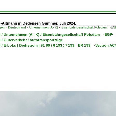
S-Altmann in Dedensen Gümmer, Juli 2024.
ügen
»
Deutschland
»
Unternehmen (A - K)
»
Eisenbahngesellschaft Potsdam ·EG
 / Unternehmen (A - K) / Eisenbahngesellschaft Potsdam ·EGP·
 / Güterverkehr / Autotransportzüge
 / E-Loks | Drehstrom | 91 80 / 6 193 ¦ 7 193 BR 193 ·Vectron A