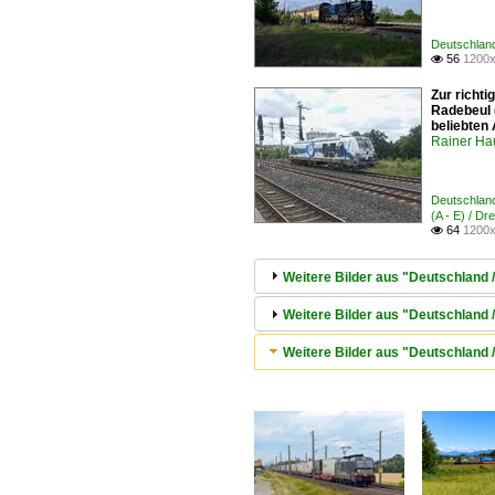
Deutschlan
56
1200x

Zur richti
Radebeul 
beliebten
Rainer Ha
Deutschlan
(A - E) / D
64
1200x

Weitere Bilder aus "Deutschland
Weitere Bilder aus "Deutschland 
Weitere Bilder aus "Deutschland 