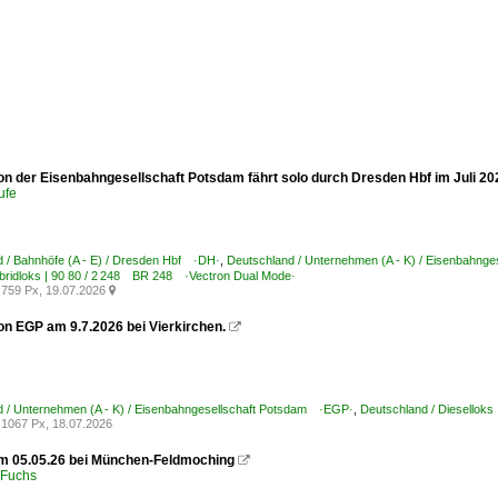
on der Eisenbahngesellschaft Potsdam fährt solo durch Dresden Hbf im Juli 20
ufe
 / Bahnhöfe (A - E) / Dresden Hbf ·DH·
,
Deutschland / Unternehmen (A - K) / Eisenbahng
bridloks | 90 80 / 2 248 BR 248 ·Vectron Dual Mode·
759 Px, 19.07.2026

on EGP am 9.7.2026 bei Vierkirchen.

d / Unternehmen (A - K) / Eisenbahngesellschaft Potsdam ·EGP·
,
Deutschland / Diesellok
1067 Px, 18.07.2026
m 05.05.26 bei München-Feldmoching

 Fuchs