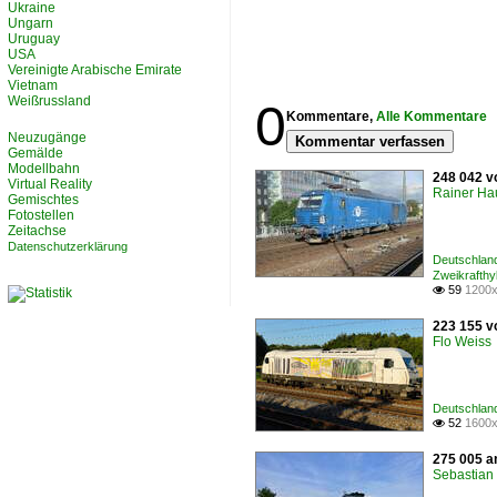
Ukraine
Ungarn
Uruguay
USA
Vereinigte Arabische Emirate
Vietnam
Weißrussland
0
Kommentare,
Alle Kommentare
Neuzugänge
Kommentar verfassen
Gemälde
Modellbahn
248 042 v
Virtual Reality
Rainer Ha
Gemischtes
Fotostellen
Zeitachse
Datenschutzerklärung
Deutschland
Zweikrafthy
59
1200x

223 155 v
Flo Weiss
Deutschlan
52
1600x

275 005 a
Sebastian