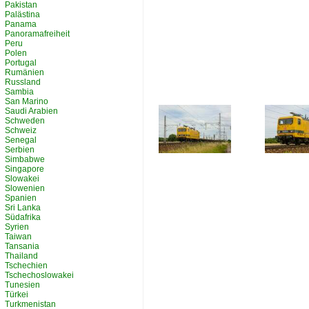
Pakistan
Palästina
Panama
Panoramafreiheit
Peru
Polen
Portugal
Rumänien
Russland
Sambia
San Marino
Saudi Arabien
Schweden
Schweiz
Senegal
Serbien
Simbabwe
Singapore
Slowakei
Slowenien
Spanien
Sri Lanka
Südafrika
Syrien
Taiwan
Tansania
Thailand
Tschechien
Tschechoslowakei
Tunesien
Türkei
Turkmenistan