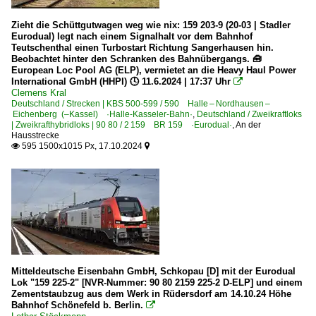
Zieht die Schüttgutwagen weg wie nix: 159 203-9 (20-03 | Stadler
Eurodual) legt nach einem Signalhalt vor dem Bahnhof
Teutschenthal einen Turbostart Richtung Sangerhausen hin.
Beobachtet hinter den Schranken des Bahnübergangs. 🧰
European Loc Pool AG (ELP), vermietet an die Heavy Haul Power
International GmbH (HHPI) 🕓 11.6.2024 | 17:37 Uhr

Clemens Kral
Deutschland / Strecken | KBS 500-599 / 590 Halle – Nordhausen –
Eichenberg (–Kassel) ·Halle-Kasseler-Bahn·
,
Deutschland / Zweikraftloks
| Zweikrafthybridloks | 90 80 / 2 159 BR 159 ·Eurodual·
,
An der
Hausstrecke
595 1500x1015 Px, 17.10.2024


Mitteldeutsche Eisenbahn GmbH, Schkopau [D] mit der Eurodual
Lok "159 225-2" [NVR-Nummer: 90 80 2159 225-2 D-ELP] und einem
Zementstaubzug aus dem Werk in Rüdersdorf am 14.10.24 Höhe
Bahnhof Schönefeld b. Berlin.
