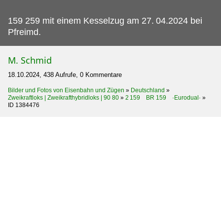
159 259 mit einem Kesselzug am 27.
04.2024 bei
Pfreimd.
M. Schmid
18.10.2024, 438 Aufrufe, 0 Kommentare
Bilder und Fotos von Eisenbahn und Zügen
»
Deutschland
»
Zweikraftloks | Zweikrafthybridloks | 90 80
»
2 159 BR 159 ·Eurodual·
»
ID 1384476