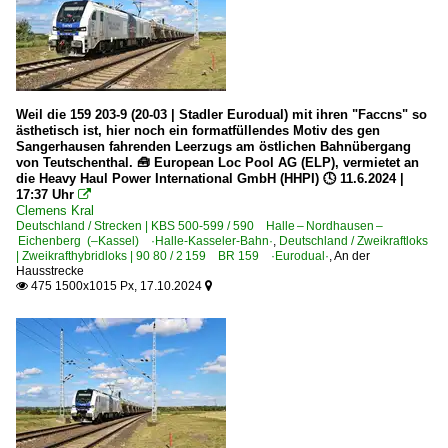
Weil die 159 203-9 (20-03 | Stadler Eurodual) mit ihren "Faccns" so
ästhetisch ist, hier noch ein formatfüllendes Motiv des gen
Sangerhausen fahrenden Leerzugs am östlichen Bahnübergang
von Teutschenthal. 🧰 European Loc Pool AG (ELP), vermietet an
die Heavy Haul Power International GmbH (HHPI) 🕓 11.6.2024 |
17:37 Uhr

Clemens Kral
Deutschland / Strecken | KBS 500-599 / 590 Halle – Nordhausen –
Eichenberg (–Kassel) ·Halle-Kasseler-Bahn·
,
Deutschland / Zweikraftloks
| Zweikrafthybridloks | 90 80 / 2 159 BR 159 ·Eurodual·
,
An der
Hausstrecke
475 1500x1015 Px, 17.10.2024

