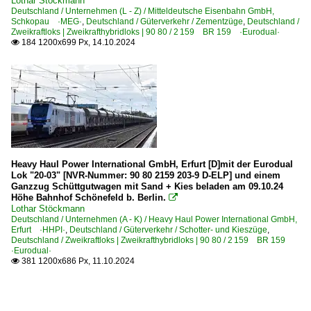
Lothar Stöckmann
Deutschland / Unternehmen (L - Z) / Mitteldeutsche Eisenbahn GmbH,
Schkopau ·MEG·
,
Deutschland / Güterverkehr / Zementzüge
,
Deutschland /
Zweikraftloks | Zweikrafthybridloks | 90 80 / 2 159 BR 159 ·Eurodual·
184 1200x699 Px, 14.10.2024

Heavy Haul Power International GmbH, Erfurt [D]mit der Eurodual
Lok "20-03" [NVR-Nummer: 90 80 2159 203-9 D-ELP] und einem
Ganzzug Schüttgutwagen mit Sand + Kies beladen am 09.10.24
Höhe Bahnhof Schönefeld b. Berlin.

Lothar Stöckmann
Deutschland / Unternehmen (A - K) / Heavy Haul Power International GmbH,
Erfurt ·HHPI·
,
Deutschland / Güterverkehr / Schotter- und Kieszüge
,
Deutschland / Zweikraftloks | Zweikrafthybridloks | 90 80 / 2 159 BR 159
·Eurodual·
381 1200x686 Px, 11.10.2024
