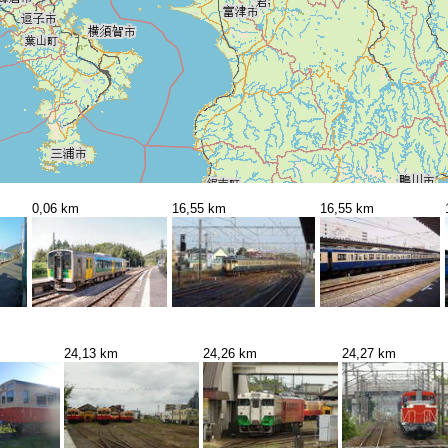
0,06 km
16,55 km
16,55 km
24,13 km
24,26 km
24,27 km