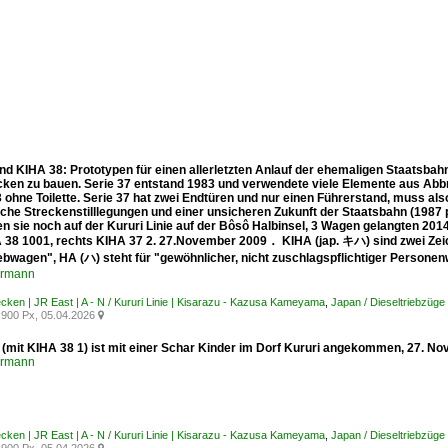
nd KIHA 38: Prototypen für einen allerletzten Anlauf der ehemaligen Staatsbah
cken zu bauen. Serie 37 entstand 1983 und verwendete viele Elemente aus Abbru
ohne Toilette. Serie 37 hat zwei Endtüren und nur einen Führerstand, muss als
che Streckenstilllegungen und einer unsicheren Zukunft der Staatsbahn (1987 p
n sie noch auf der Kururi Linie auf der Bôsô Halbinsel, 3 Wagen gelangten 2014
A 38 1001, rechts KIHA 37 2. 27.November 2009． KIHA (jap. キハ) sind zwei Zeich
iebwagen", HA (ハ) steht für "gewöhnlicher, nicht zuschlagspflichtiger Persone
ermann
ecken | JR East | A - N / Kururi Linie | Kisarazu - Kazusa Kameyama
,
Japan / Dieseltriebzüge
900 Px, 05.04.2026

 (mit KIHA 38 1) ist mit einer Schar Kinder im Dorf Kururi angekommen, 27. 
ermann
ecken | JR East | A - N / Kururi Linie | Kisarazu - Kazusa Kameyama
,
Japan / Dieseltriebzüge