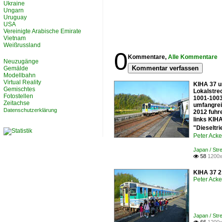
Ukraine
Ungarn
Uruguay
USA
Vereinigte Arabische Emirate
Vietnam
Weißrussland
0
Kommentare,
Alle Kommentare
Neuzugänge
Kommentar verfassen
Gemälde
Modellbahn
Virtual Reality
KIHA 37 u
Gemischtes
Lokalstre
Fotostellen
1001-1003 
Zeitachse
umfangrei
Datenschutzerklärung
2012 fuhre
links KIH
"Dieseltr
Peter Ack
Japan / Str
58
1200x

KIHA 37 2
Peter Ack
Japan / Str