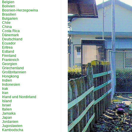
Belgien
Bolivien
Bosnien-Herzegowina
Brasilien
Bulgarien
Chile
China
Costa Rica
Dänemark
Deutschland
Ecuador
Eritrea
Estland
Finnland
Frankreich
Georgien
Griechenland
Großbritannien
Hongkong
Indien
Indonesien
Irak
Iran
Irland und Nordirland
Island
Israel
Italien
Jamaika
Japan
Jordanien
Jugoslawien
Kambodscha