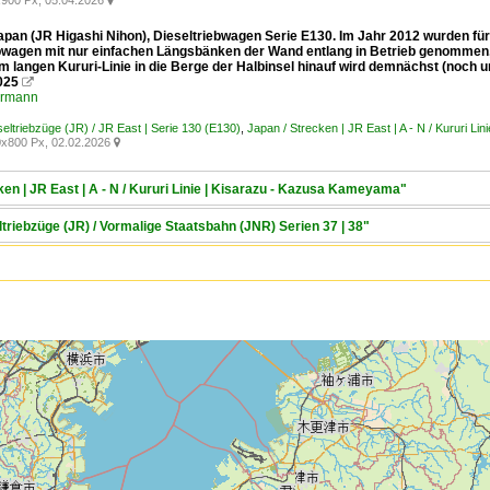
900 Px, 05.04.2026

apan (JR Higashi Nihon), Dieseltriebwagen Serie E130. Im Jahr 2012 wurden für 
bwagen mit nur einfachen Längsbänken der Wand entlang in Betrieb genommen, a
m langen Kururi-Linie in die Berge der Halbinsel hinauf wird demnächst (noch un
2025

ermann
seltriebzüge (JR) / JR East | Serie 130 (E130)
,
Japan / Strecken | JR East | A - N / Kururi L
x800 Px, 02.02.2026

ken | JR East | A - N / Kururi Linie | Kisarazu - Kazusa Kameyama"
ltriebzüge (JR) / Vormalige Staatsbahn (JNR) Serien 37 | 38"