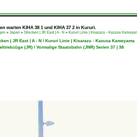
n warten KIHA 38 1 und KIHA 37 2 in Kururi.
ügen
»
Japan
»
Strecken | JR East | A - N
»
Kururi Linie | Kisarazu - Kazusa Kamey
cken | JR East | A - N / Kururi Linie | Kisarazu - Kazusa Kameyama
eltriebzüge (JR) / Vormalige Staatsbahn (JNR) Serien 37 | 38