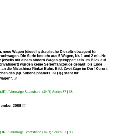
n, neue Wagen (dieselhydraulische Dieseltriebwagen) für
chwagen. Die Serie besteht aus 5 Wagen, Nr. 1 und 2 mit, Nr.
o jeweils mit einem andern Wagen gekuppelt sein. Im Blick auf
rivatisiert) wurden keine Serienfahrzeuge gebaut; bis Ende
 an die Mizushima Rinkai Bahn. Bild: Zwei Züge im Dorf Kururi,
en des jap. Silbenalphabets: KI (キ) steht für
nwagen".

 (JR) / Vormalige Staatsbahn (JNR) Serien 37 | 38
November 2009

 (JR) / Vormalige Staatsbahn (JNR) Serien 37 | 38