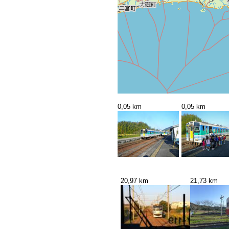
0,05 km
0,05 km
20,97 km
21,73 km