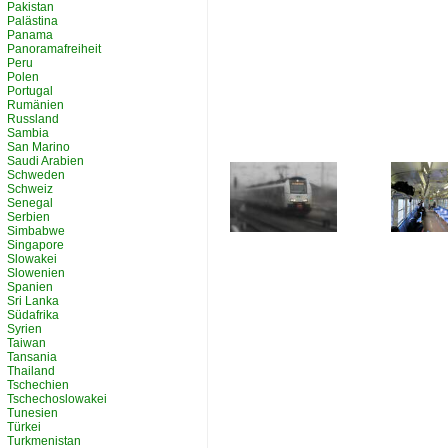
Pakistan
Palästina
Panama
Panoramafreiheit
Peru
Polen
Portugal
Rumänien
Russland
Sambia
San Marino
Saudi Arabien
Schweden
Schweiz
Senegal
Serbien
Simbabwe
Singapore
Slowakei
Slowenien
Spanien
Sri Lanka
Südafrika
Syrien
Taiwan
Tansania
Thailand
Tschechien
Tschechoslowakei
Tunesien
Türkei
Turkmenistan