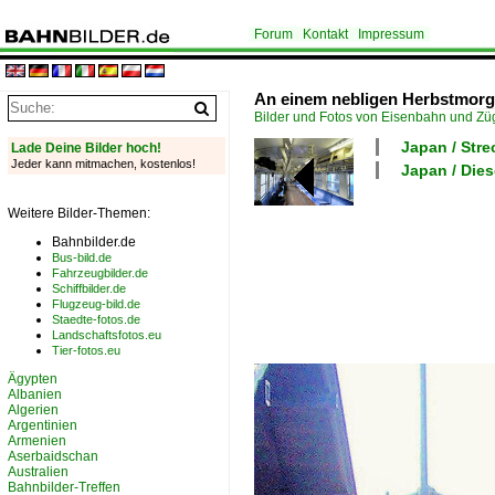
Forum
Kontakt
Impressum
An einem nebligen Herbstmorge
Bilder und Fotos von Eisenbahn und Z
Japan / Stre
Lade Deine Bilder hoch!
Jeder kann mitmachen, kostenlos!
Japan / Dies
Weitere Bilder-Themen:
Bahnbilder.de
Bus-bild.de
Fahrzeugbilder.de
Schiffbilder.de
Flugzeug-bild.de
Staedte-fotos.de
Landschaftsfotos.eu
Tier-fotos.eu
Ägypten
Albanien
Algerien
Argentinien
Armenien
Aserbaidschan
Australien
Bahnbilder-Treffen