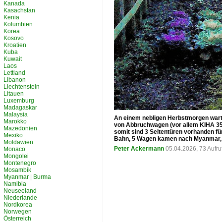
Kanada
Kasachstan
Kenia
Kolumbien
Korea
Kosovo
Kroatien
Kuba
Kuwait
Laos
Lettland
Libanon
Liechtenstein
Litauen
Luxemburg
Madagaskar
Malaysia
An einem nebligen Herbstmorgen warte
Marokko
von Abbruchwagen (vor allem KIHA 35).
Mazedonien
somit sind 3 Seitentüren vorhanden fü
Mexiko
Bahn, 5 Wagen kamen nach Myanmar, 
Moldawien
Peter Ackermann
05.04.2026, 73 Aufr
Monaco
Mongolei
Montenegro
Mosambik
Myanmar | Burma
Namibia
Neuseeland
Niederlande
Nordkorea
Norwegen
Österreich