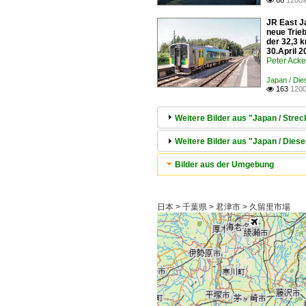
66
1200x

JR East J
neue Trie
der 32,3 k
30.April 
Peter Ack
Japan / Die
163
1200

Weitere Bilder aus "Japan / Strec
Weitere Bilder aus "Japan / Diese
Bilder aus der Umgebung
日本 > 千葉県 > 君津市 > 久留里市場