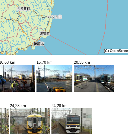
(C) OpenStreetMa
16,68 km
16,70 km
20,35 km
24,28 km
24,28 km