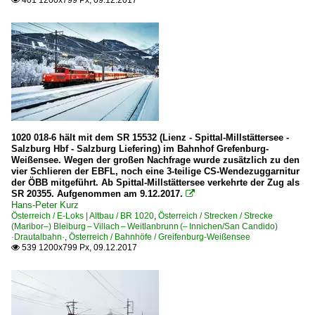
401 1200x799 Px, 09.12.2017

1020 018-6 hält mit dem SR 15532 (Lienz - Spittal-Millstättersee -
Salzburg Hbf - Salzburg Liefering) im Bahnhof Grefenburg-
Weißensee. Wegen der großen Nachfrage wurde zusätzlich zu den
vier Schlieren der EBFL, noch eine 3-teilige CS-Wendezuggarnitur
der ÖBB mitgeführt. Ab Spittal-Millstättersee verkehrte der Zug als
SR 20355. Aufgenommen am 9.12.2017.

Hans-Peter Kurz
Österreich / E-Loks | Altbau / BR 1020
,
Österreich / Strecken / Strecke
(Maribor–) Bleiburg – Villach – Weitlanbrunn (– Innichen/San Candido)
·Drautalbahn·
,
Österreich / Bahnhöfe / Greifenburg-Weißensee
539 1200x799 Px, 09.12.2017
