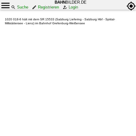
BAHN
BILDER.DE
Suche
Registrieren
Login
1020 018-6 hält mit dem SR 15533 (Salzburg Liefering - Salzburg Hbf - Spittal-
Millstättersee - Lienz) im Bahnhof Grefenburg-Weißensee