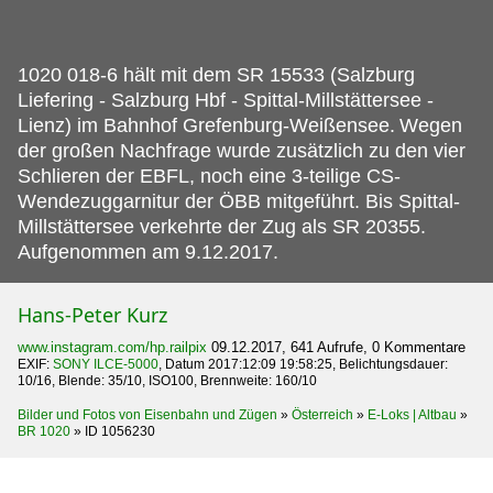
1020 018-6 hält mit dem SR 15533 (Salzburg
Liefering - Salzburg Hbf - Spittal-Millstättersee -
Lienz) im Bahnhof Grefenburg-Weißensee.
Wegen
der großen Nachfrage wurde zusätzlich zu den vier
Schlieren der EBFL, noch eine 3-teilige CS-
Wendezuggarnitur der ÖBB mitgeführt. Bis Spittal-
Millstättersee verkehrte der Zug als SR 20355.
Aufgenommen am 9.12.2017.
Hans-Peter Kurz
www.instagram.com/hp.railpix
09.12.2017, 641 Aufrufe, 0 Kommentare
EXIF:
SONY ILCE-5000
, Datum 2017:12:09 19:58:25, Belichtungsdauer:
10/16, Blende: 35/10, ISO100, Brennweite: 160/10
Bilder und Fotos von Eisenbahn und Zügen
»
Österreich
»
E-Loks | Altbau
»
BR 1020
»
ID 1056230