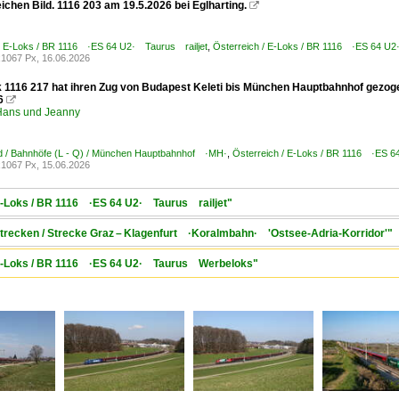
ichen Bild. 1116 203 am 19.5.2026 bei Eglharting.

 / E-Loks / BR 1116 ·ES 64 U2· Taurus railjet
,
Österreich / E-Loks / BR 1116 ·ES 64 
1067 Px, 16.06.2026
ok 1116 217 hat ihren Zug von Budapest Keleti bis München Hauptbahnhof gezog
6

ans und Jeanny
d / Bahnhöfe (L - Q) / München Hauptbahnhof ·MH·
,
Österreich / E-Loks / BR 1116 ·ES 6
1067 Px, 15.06.2026
 E-Loks / BR 1116 ·ES 64 U2· Taurus railjet"
 Strecken / Strecke Graz – Klagenfurt ·Koralmbahn· 'Ostsee-Adria-Korridor'"
/ E-Loks / BR 1116 ·ES 64 U2· Taurus Werbeloks"