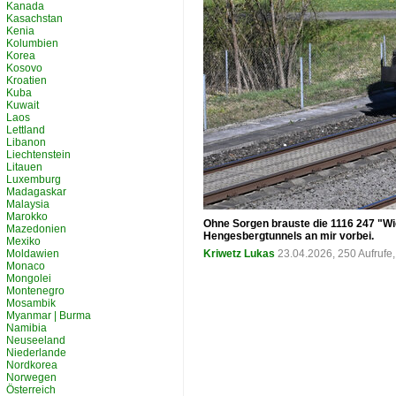
Kanada
Kasachstan
Kenia
Kolumbien
Korea
Kosovo
Kroatien
Kuba
Kuwait
Laos
Lettland
Libanon
Liechtenstein
Litauen
Luxemburg
Madagaskar
Malaysia
Marokko
Ohne Sorgen brauste die 1116 247 "Wi
Mazedonien
Hengesbergtunnels an mir vorbei.
Mexiko
Moldawien
Kriwetz Lukas
23.04.2026, 250 Aufruf
Monaco
Mongolei
Montenegro
Mosambik
Myanmar | Burma
Namibia
Neuseeland
Niederlande
Nordkorea
Norwegen
Österreich