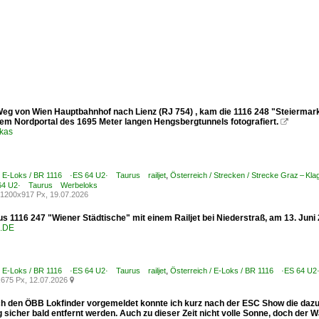
eg von Wien Hauptbahnhof nach Lienz (RJ 754) , kam die 1116 248 "Steiermark
dem Nordportal des 1695 Meter langen Hengsbergtunnels fotografiert.

ukas
 / E-Loks / BR 1116 ·ES 64 U2· Taurus railjet
,
Österreich / Strecken / Strecke Graz – K
64 U2· Taurus Werbeloks
1200x917 Px, 19.07.2026
s 1116 247 "Wiener Städtische" mit einem Railjet bei Niederstraß, am 13. Juni 
.DE
 / E-Loks / BR 1116 ·ES 64 U2· Taurus railjet
,
Österreich / E-Loks / BR 1116 ·ES 64 
675 Px, 12.07.2026

h den ÖBB Lokfinder vorgemeldet konnte ich kurz nach der ESC Show die dazu 
sicher bald entfernt werden. Auch zu dieser Zeit nicht volle Sonne, doch der W