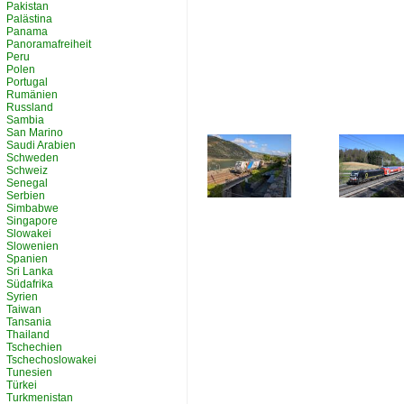
Pakistan
Palästina
Panama
Panoramafreiheit
Peru
Polen
Portugal
Rumänien
Russland
Sambia
San Marino
Saudi Arabien
Schweden
Schweiz
Senegal
Serbien
Simbabwe
Singapore
Slowakei
Slowenien
Spanien
Sri Lanka
Südafrika
Syrien
Taiwan
Tansania
Thailand
Tschechien
Tschechoslowakei
Tunesien
Türkei
Turkmenistan