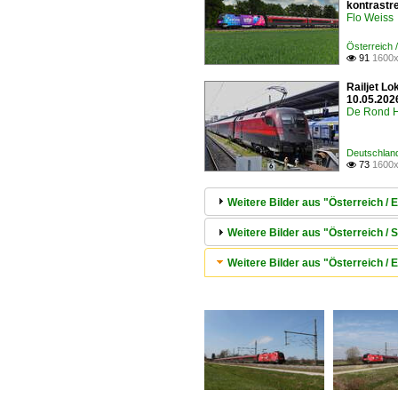
kontrastre
Flo Weiss
Österreich
91
1600x

Railjet L
10.05.202
De Rond H
Deutschlan
73
1600x

Weitere Bilder aus "Österreich /
Weitere Bilder aus "Österreich /
Weitere Bilder aus "Österreich 