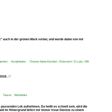
" auch in der grünen Mark vorbei, und wurde dabei von mir
lagenfurt ·Koralmbahn· 'Ostsee-Adria-Korridor'
,
Österreich / E-Loks / BR
2026.

U2· Taurus Werbeloks
passenden Lok aufnehmen. Da heißt es schnell sein, wird die
ald im Hintergrund liefert mir immer treue Dienste zu einem