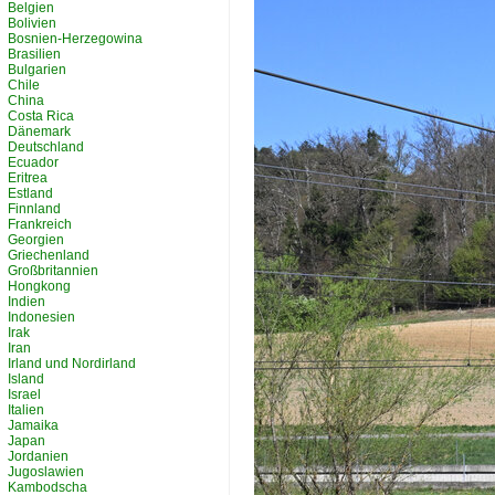
Belgien
Bolivien
Bosnien-Herzegowina
Brasilien
Bulgarien
Chile
China
Costa Rica
Dänemark
Deutschland
Ecuador
Eritrea
Estland
Finnland
Frankreich
Georgien
Griechenland
Großbritannien
Hongkong
Indien
Indonesien
Irak
Iran
Irland und Nordirland
Island
Israel
Italien
Jamaika
Japan
Jordanien
Jugoslawien
Kambodscha