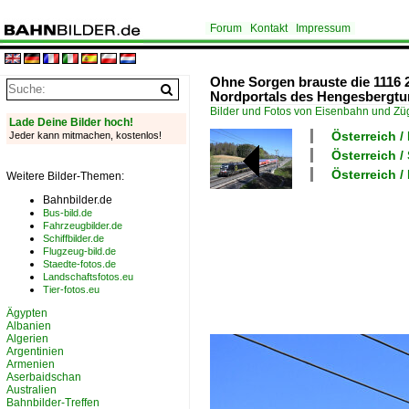
Forum
Kontakt
Impressum
Ohne Sorgen brauste die 1116 
Nordportals des Hengesbergtun
Bilder und Fotos von Eisenbahn und Z
Lade Deine Bilder hoch!
Österreich 
Jeder kann mitmachen, kostenlos!
Österreich /
Österreich 
Weitere Bilder-Themen:
Bahnbilder.de
Bus-bild.de
Fahrzeugbilder.de
Schiffbilder.de
Flugzeug-bild.de
Staedte-fotos.de
Landschaftsfotos.eu
Tier-fotos.eu
Ägypten
Albanien
Algerien
Argentinien
Armenien
Aserbaidschan
Australien
Bahnbilder-Treffen