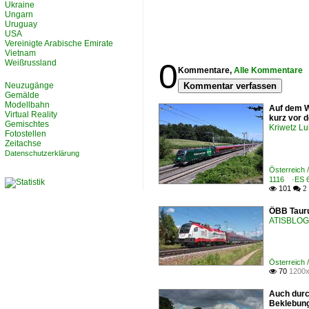
Ukraine
Ungarn
Uruguay
USA
Vereinigte Arabische Emirate
Vietnam
0
Weißrussland
Kommentare,
Alle Kommentare
Neuzugänge
Kommentar verfassen
Gemälde
Modellbahn
Auf dem W
Virtual Reality
kurz vor 
Gemischtes
Kriwetz L
Fotostellen
Zeitachse
Datenschutzerklärung
Österreich
1116 ·ES 
101

 2
ÖBB Tauru
ATISBLOG
Österreich
70
1200x

Auch durc
Beklebung 