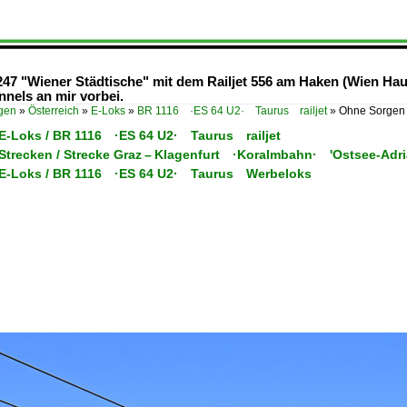
247 "Wiener Städtische" mit dem Railjet 556 am Haken (Wien Hau
nels an mir vorbei.
ügen
»
Österreich
»
E-Loks
»
BR 1116 ·ES 64 U2· Taurus railjet
»
Ohne Sorgen 
/ E-Loks / BR 1116 ·ES 64 U2· Taurus railjet
 Strecken / Strecke Graz – Klagenfurt ·Koralmbahn· 'Ostsee-Adri
/ E-Loks / BR 1116 ·ES 64 U2· Taurus Werbeloks