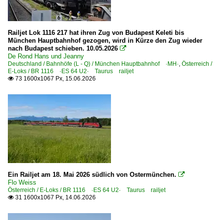
Scheinwerfer, Leuchten, Lampen
Railjet Lok 1116 217 hat ihren Zug von Budapest Keleti bis
Dieseltriebzüge | 95 80
München Hauptbahnhof gezogen, wird in Kürze den Zug wieder
nach Budapest schieben. 10.05.2026

0 622 BR 622 ·Coradia Lint 54· Private
De Rond Hans und Jeanny
Deutschland / Bahnhöfe (L - Q) / München Hauptbahnhof ·MH·
,
Österreich /
E-Loks / BR 1116 ·ES 64 U2· Taurus railjet
E-Loks | Drehstrom | 91 80
73 1600x1067 Px, 15.06.2026

6 101 BR 101
6 185 BR 185 ·Traxx AC1/2·
E-Loks | konventionell
6 111 BR 111
6 111 BR 111 Lokportraits
6 139 BR 139 E 40.11
Ein Railjet am 18. Mai 2026 südlich von Ostermünchen.

Flo Weiss
Österreich / E-Loks / BR 1116 ·ES 64 U2· Taurus railjet
Elektrotriebzüge | 93 8x | ICE - IC
31 1600x1067 Px, 14.06.2026

ICE 3 BR 403 · 5 403