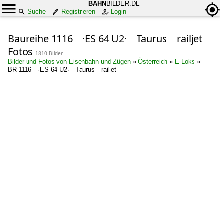
BAHN
BILDER.DE
Suche
Registrieren
Login
Baureihe 1116 ·ES 64 U2· Taurus railjet
Fotos
1810 Bilder
Bilder und Fotos von Eisenbahn und Zügen
»
Österreich
»
E-Loks
»
BR 1116 ·ES 64 U2· Taurus railjet