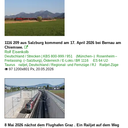
Elektrotriebzüge | 94 80
1 430 BR 430 ·Flirt 3 (sechsteilig)·
Galerien
Berühmte Züge | Züge mit Namen
1116 209 aus Salzburg kommend am 17. April 2026 bei Bernau am
Chiemsee.

Experimente - Anders gesehen
Rolf Eisenkolb
Deutschland / Strecken | KBS 800-999 / 951 (München–) Rosenheim –
Freilassing (–Salzburg)
,
Österreich / E-Loks / BR 1116 ·ES 64 U2·
Grenzverkehr
Taurus railjet
,
Deutschland / Regional- und Fernzüge / RJ Railjet-Züge
97 1200x801 Px, 20.05.2026

Deutschland <-> Österreich
Deutschland <-> Ungarn
Güterverkehr
Autotransportzüge
Gemischte Güterzüge
KLV Sattelauflieger-Züge
8 Mai 2026 nächst dem Flughafen Graz . Ein Railjet auf dem Weg