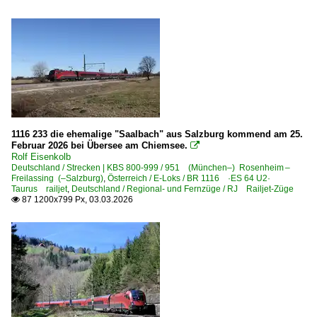
Strecke Kufstein – Innsbruck ·Unterinntalbahn·
Strecke Neuberg – Mürzzuschlag – Bruck/Mur ·Mürztal·
Strecke Salzburg – Zell am See – Wörgl ·Salzburg-Tirole
Strecke Schwarzach St. Veit – Spittal-Millstättersee ·Tau
Strecke Tulln – St. Pölten Hbf ·Tullnerfelder Bahn· NBS
Strecke Unzmarkt – Bruck/Mur ·Murtal·
Strecke Wels – Passau ·Passauerbahn·
1116 233 die ehemalige "Saalbach" aus Salzburg kommend am 25.
Februar 2026 bei Übersee am Chiemsee.

Strecke Wien Praterstern – Bernhardsthal (– Břeclav) ·N
Rolf Eisenkolb
Deutschland / Strecken | KBS 800-999 / 951 (München–) Rosenheim –
Strecke Wien West – Linz – Salzburg ·Westbahn·
Freilassing (–Salzburg)
,
Österreich / E-Loks / BR 1116 ·ES 64 U2·
Taurus railjet
Strecke Wien – Bruck a.d. Mur – Graz – Spielfeld-Strass (
,
Deutschland / Regional- und Fernzüge / RJ Railjet-Züge
87 1200x799 Px, 03.03.2026

Strecke Wien – Parndorf (–Hegyeshalom) ·Ostbahn·
Unternehmen
City Air Terminal Betriebsgesellschaft m.b.H. ·CAT·
Österreichische Bundesbahnen ·ÖBB·
Raab-Oedenburg-Ebenfurter Eisenbahn AG (Raaberbahn