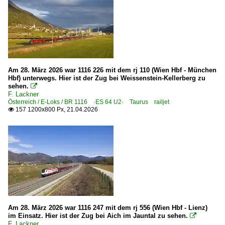
Wien (sonstige)
Wien Hauptbahnhof
Wien-Hütteldorf
Wien-West
Wörgl
Am 28. März 2026 war 1116 226 mit dem rj 110 (Wien Hbf - München
Hbf) unterwegs. Hier ist der Zug bei Weissenstein-Kellerberg zu
Wr. Neustadt
sehen.

F. Lackner
Österreich / E-Loks / BR 1116 ·ES 64 U2· Taurus railjet
Bahntechnische Anlagen und Kunstbauten
157 1200x800 Px, 21.04.2026

Fahrleitungsanlagen
Dieselloks
BR 2016 ·ER20· Hercules
E-Loks
BR 1016 ·ES 64 U2· Taurus
Am 28. März 2026 war 1116 247 mit dem rj 556 (Wien Hbf - Lienz)
im Einsatz. Hier ist der Zug bei Aich im Jauntal zu sehen.

BR 1063
F. Lackner