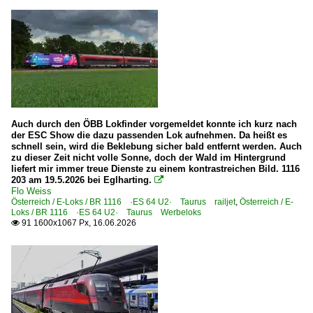
Bahnhöfe (L - Q)
2022
Lindau-Reutin
2023
Mannheim Hbf ·RM·
2024
München Hauptbahnhof ·MH·
2025
München-Heimeranplatz
2026
München-Ostbahnhof
Auch durch den ÖBB Lokfinder vorgemeldet konnte ich kurz nach
Nonnenhorn
der ESC Show die dazu passenden Lok aufnehmen. Da heißt es
schnell sein, wird die Beklebung sicher bald entfernt werden. Auch
zu dieser Zeit nicht volle Sonne, doch der Wald im Hintergrund
Bahnhöfe (R - Z)
liefert mir immer treue Dienste zu einem kontrastreichen Bild. 1116
203 am 19.5.2026 bei Eglharting.

Rosenheim (Oberbayern)
Flo Weiss
Österreich / E-Loks / BR 1116 ·ES 64 U2· Taurus railjet
Traunstein
,
Österreich / E-
Loks / BR 1116 ·ES 64 U2· Taurus Werbeloks
Ulm Hbf ·TQU R/F·
91 1600x1067 Px, 16.06.2026

Bahntechnische Anlagen und Kunstbauten
Bahnwärterhäuschen und Posten
Detailfotos