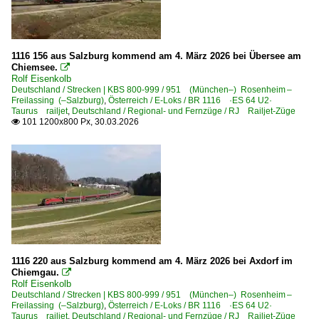
Experimente - Anders gesehen
Güterverkehr
1116 156 aus Salzburg kommend am 4. März 2026 bei Übersee am
Kohle-, Erz- und Kokszüge
Chiemsee.

Rolf Eisenkolb
Kombiverkehr-/Sattelauflieger-Züge
Deutschland / Strecken | KBS 800-999 / 951 (München–) Rosenheim –
Freilassing (–Salzburg)
,
Österreich / E-Loks / BR 1116 ·ES 64 U2·
Rollende Landstraße 'RoLa'
Taurus railjet
,
Deutschland / Regional- und Fernzüge / RJ Railjet-Züge
101 1200x800 Px, 30.03.2026

Stückgutzüge
Personenwagen | Steuerwagen
RailJet 2-Steuerwagen 80-90, 80-91 Viaggio
Planzüge | Züge mit Namen
Achensee
1116 220 aus Salzburg kommend am 4. März 2026 bei Axdorf im
Antonin Dvorak
Chiemgau.

Emona
Rolf Eisenkolb
Deutschland / Strecken | KBS 800-999 / 951 (München–) Rosenheim –
Gustav Mahler
Freilassing (–Salzburg)
,
Österreich / E-Loks / BR 1116 ·ES 64 U2·
Taurus railjet
,
Deutschland / Regional- und Fernzüge / RJ Railjet-Züge