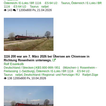
Österreich / E-Loks / BR 1116 ·ES 64 U2· Taurus
,
Österreich / E-Loks / BR
BR 1116 ·ES 64 U2· Taurus
1116 ·ES 64 U2· Taurus railjet
143
1200x800 Px, 21.04.2026
BR 1116 ·ES 64 U2· Taurus Werbeloks

 7
BR 1142
BR 1144
BR 1163
BR 1216 · E 190 ·ES 64 U4· Taurus
BR 1216.9 ·ES 64 U4· Private
BR 1293 ·Vectron MS·
1116 200 war am 7. März 2026 bei Übersee am Chiemsee in
Richtung Rosenheim unterwegs.

Elektrotriebzüge
Rolf Eisenkolb
Deutschland / Strecken | KBS 800-999 / 951 (München–) Rosenheim –
BR 4011 ·ICE-T·
Freilassing (–Salzburg)
,
Österreich / E-Loks / BR 1116 ·ES 64 U2·
Taurus railjet
,
Deutschland / Regional- und Fernzüge / RJ Railjet-Züge
BR 4062 ·GTW 2/6· StLB, StB
136 1200x800 Px, 10.04.2026

BR 4746 ·Desiro ML·
BR 4748 ·Desiro ML·
Galerien