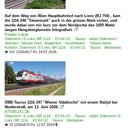
2010-03-20 München
2010
Auf dem Weg von Wien Hauptbahnhof nach Lienz (RJ 754) , kam
2010
die 1116 248 "Steiermark" auch in der grünen Mark vorbei, und
Deutschland
wurde dabei von mir kurz vor dem Nordportal des 1695 Meter
2011
langen Hengsbergtunnels fotografiert.

2012
Kriwetz Lukas
Bahnhöfe (A - E)
Österreich / E-Loks / BR 1116 ·ES 64 U2· Taurus railjet
,
Österreich /
2013
Strecken / Strecke Graz – Klagenfurt ·Koralmbahn· 'Ostsee-Adria-
Aßling in Oberbayern
Korridor'
,
Österreich / E-Loks / BR 1116 ·ES 64 U2· Taurus Werbeloks
2014
101 1200x917 Px, 19.07.2026

Augsburg (sonstige)
2015
Aulendorf
2016
Bahnhöfe (F - K)
2017
Freilassing
2018
Friedrichshafen
2019
Grafing Bahnhof
ÖBB Taurus 1116 247 "Wiener Städtische" mit einem Railjet bei
2020
Niederstraß, am 13. Juni 2026.

Kaiserslautern Hbf ·SKL·
ATISBLOG.DE
2020
Österreich / E-Loks / BR 1116 ·ES 64 U2· Taurus railjet
,
Österreich / E-
Kressbronn
Loks / BR 1116 ·ES 64 U2· Taurus Werbeloks
2021
70 1200x675 Px, 12.07.2026

