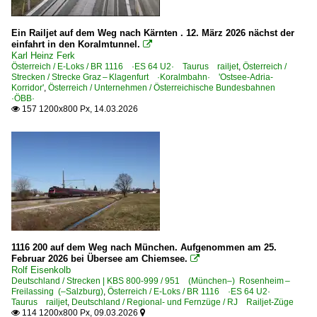
Regionalverkehr (sonstige)
Ein Railjet auf dem Weg nach Kärnten . 12. März 2026 nächst der
Sonstiges
einfahrt in den Koralmtunnel.

Karl Heinz Ferk
Bahn und Tiere
Österreich / E-Loks / BR 1116 ·ES 64 U2· Taurus railjet
,
Österreich /
Strecken / Strecke Graz – Klagenfurt ·Koralmbahn· 'Ostsee-Adria-
Stimmungsbilder
Korridor'
,
Österreich / Unternehmen / Österreichische Bundesbahnen
·ÖBB·
157 1200x800 Px, 14.03.2026

Strecken
Strecke (Lindau-Insel–) Bregenz – Bludenz ·Vorarlbergba
Strecke (Maribor–) Bleiburg – Villach – Weitlanbrunn (– 
Strecke Amstetten (NÖ) – Selzthal ·Gesäusebahn·
Strecke Amstetten – Thörl-Maglern (–Tarvisio Boscoverd
Strecke Bischofshofen – Selzthal ·Ennstalbahn·
Strecke Bruck/Mur – Radkersburg ·Murtal·
1116 200 auf dem Weg nach München. Aufgenommen am 25.
Februar 2026 bei Übersee am Chiemsee.

Strecke Gloggnitz – Mürzzuschlag ·Semmeringbahn·
Rolf Eisenkolb
Strecke Graz – Klagenfurt ·Koralmbahn· 'Ostsee-Adria-K
Deutschland / Strecken | KBS 800-999 / 951 (München–) Rosenheim –
Freilassing (–Salzburg)
,
Österreich / E-Loks / BR 1116 ·ES 64 U2·
Strecke Innsbruck Hbf – Bludenz ·Arlbergbahn·
Taurus railjet
,
Deutschland / Regional- und Fernzüge / RJ Railjet-Züge
114 1200x800 Px, 09.03.2026

