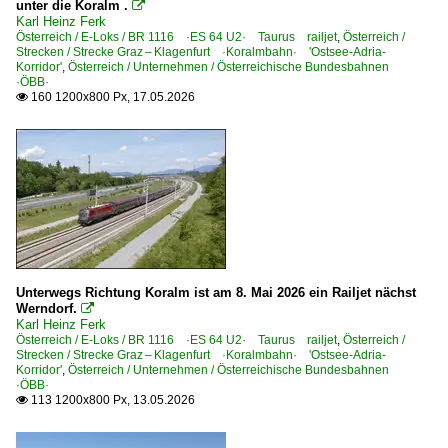
unter die Koralm .

Industriemessen
Karl Heinz Ferk
Österreich / E-Loks / BR 1116 ·ES 64 U2· Taurus railjet
,
Österreich /
InnoTrans 2008
Strecken / Strecke Graz – Klagenfurt ·Koralmbahn· 'Ostsee-Adria-
Korridor'
,
Österreich / Unternehmen / Österreichische Bundesbahnen
·ÖBB·
Regional- und Fernzüge
160 1200x800 Px, 17.05.2026

EC EuroCity-Züge
RJ Railjet-Züge
Sonstiges
Nachtaufnahmen
Winterbilder rund um die Bahn
~ Sonstiges
Unterwegs Richtung Koralm ist am 8. Mai 2026 ein Railjet nächst
Werndorf.

Karl Heinz Ferk
Strecken | KBS 300-399
Österreich / E-Loks / BR 1116 ·ES 64 U2· Taurus railjet
,
Österreich /
Strecken / Strecke Graz – Klagenfurt ·Koralmbahn· 'Ostsee-Adria-
Korridor'
,
Österreich / Unternehmen / Österreichische Bundesbahnen
370 Bielefeld – Minden – Wunstorf – Hannover
·ÖBB·
113 1200x800 Px, 13.05.2026

Strecken | KBS 600-699