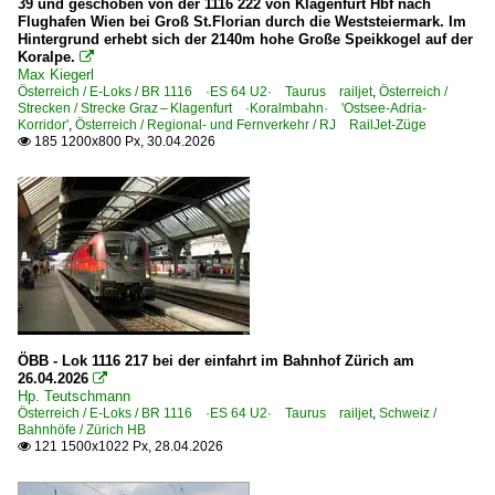
39 und geschoben von der 1116 222 von Klagenfurt Hbf nach
Bahnhöfe
Flughafen Wien bei Groß St.Florian durch die Weststeiermark. Im
Hintergrund erhebt sich der 2140m hohe Große Speikkogel auf der
Schaan-Vaduz
Koralpe.

Max Kiegerl
Schaanwald
Österreich / E-Loks / BR 1116 ·ES 64 U2· Taurus railjet
,
Österreich /
Strecken / Strecke Graz – Klagenfurt ·Koralmbahn· 'Ostsee-Adria-
Korridor'
,
Österreich / Regional- und Fernverkehr / RJ RailJet-Züge
Personenwagen
185 1200x800 Px, 30.04.2026

Railjet-Züge
Modellbahn
Sonstiges
~ Sonstiges
ÖBB - Lok 1116 217 bei der einfahrt im Bahnhof Zürich am
Österreich
26.04.2026

Hp. Teutschmann
Österreich / E-Loks / BR 1116 ·ES 64 U2· Taurus railjet
,
Schweiz /
Bahnhöfe
Bahnhöfe / Zürich HB
121 1500x1022 Px, 28.04.2026

Attnang-Puchheim
Bludenz