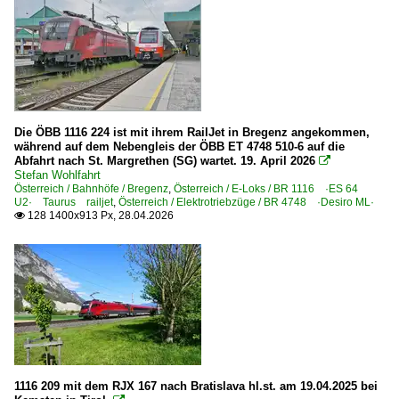
Bregenz
Breitenstein
Brixlegg
Bruck an der Mur
Dellach im Drautal
Die ÖBB 1116 224 ist mit ihrem RailJet in Bregenz angekommen,
während auf dem Nebengleis der ÖBB ET 4748 510-6 auf die
Dölsach
Abfahrt nach St. Margrethen (SG) wartet. 19. April 2026

Feldkirch
Stefan Wohlfahrt
Österreich / Bahnhöfe / Bregenz
,
Österreich / E-Loks / BR 1116 ·ES 64
Graz Hauptbahnhof
U2· Taurus railjet
,
Österreich / Elektrotriebzüge / BR 4748 ·Desiro ML·
128 1400x913 Px, 28.04.2026

Greifenburg-Weißensee
Hall
Imst-Pitztal
Innsbruck (sonstige)
Innsbruck Hbf
Kirchstetten
Klagenfurt
1116 209 mit dem RJX 167 nach Bratislava hl.st. am 19.04.2025 bei