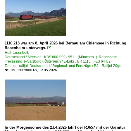
630 (Kassel–) Gießen – Friedberg – Frankfurt ·Main-Wes
Strecken | KBS 700-799
750 Stuttgart – Plochingen – Geislingen – Ulm ·Filstalba
751 (Radolfzell–) Friedrichshafen – Lindau ·Bodenseegü
751 Ulm – Aulendorf – Meckenbeuren – Friedrichshafen 
1116 213 war am 8. April 2026 bei Bernau am Chiemsee in Richtung
Rosenheim unterwegs.

Rolf Eisenkolb
Strecken | KBS 800-999
Deutschland / Strecken | KBS 800-999 / 951 (München–) Rosenheim –
Freilassing (–Salzburg)
,
Österreich / E-Loks / BR 1116 ·ES 64 U2·
930 München – Freising – Landshut – Neufahrn (–Regens
Taurus railjet
,
Deutschland / Regional- und Fernzüge / RJ Railjet-Züge
139 1200x800 Px, 12.05.2026

950 (München–) Rosenheim – Kufstein (–Innsbruck) ·In
950 München – Rosenheim
951 (München–) Rosenheim – Freilassing (–Salzburg)
970 München – Geltendorf – Buchloe - Geltendorf (–Lind
ÖBB 401 Lindau – Hörbranz (–Bregenz–Bludenz) ·Vorar
Liechtenstein
In der Morgensonne des 23.4.2026 fährt der RJ657 mit der Garnitur