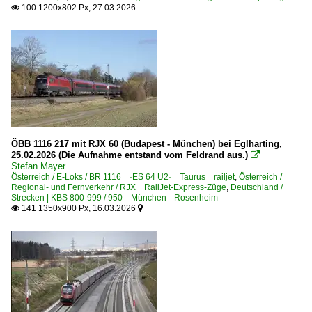
Hochkönig
100 1200x802 Px, 27.03.2026

RadExpress Donau
Transalpin
Regional- und Fernverkehr
EC EuroCity-Züge
EN EuroNight-Züge
IC InterCity-Züge
ÖBB 1116 217 mit RJX 60 (Budapest - München) bei Eglharting,
25.02.2026 (Die Aufnahme entstand vom Feldrand aus.)

NJ NightJet-Züge
Stefan Mayer
Österreich / E-Loks / BR 1116 ·ES 64 U2· Taurus railjet
,
Österreich /
R Regionalverkehrszüge
Regional- und Fernverkehr / RJX RailJet-Express-Züge
,
Deutschland /
Strecken | KBS 800-999 / 950 München – Rosenheim
REX Regional-Express-Züge
141 1350x900 Px, 16.03.2026


RGJ RegioJet-Züge
RJ RailJet-Züge
RJX RailJet-Express-Züge
S-Bahnen und Regionalbahnen