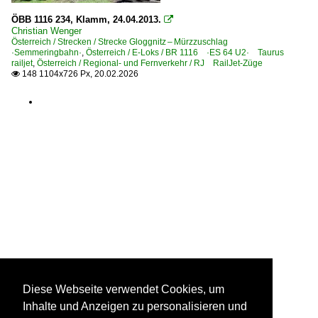
ÖBB 1116 234, Klamm, 24.04.2013.

Schweiz
Christian Wenger
Österreich / Strecken / Strecke Gloggnitz – Mürzzuschlag
·Semmeringbahn·
,
Österreich / E-Loks / BR 1116 ·ES 64 U2· Taurus
Bahnhöfe
railjet
,
Österreich / Regional- und Fernverkehr / RJ RailJet-Züge
148 1104x726 Px, 20.02.2026

Buchs SG
Landquart
Sargans SG
Ziegelbrücke
Zürich (sonstige)
Zürich HB
Bahntechnische Einrichtungen und Kunstbauten
Tunnel, Viadukte und Kreuzungsbauwerke
E-Loks | 91 85
Diese Webseite verwendet Cookies, um
4 420 Re 420 Re 4/4 II ·SBB·
Inhalte und Anzeigen zu personalisieren und