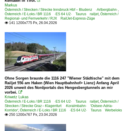
Kematen in Tirol.

Kufstein
Markus
Österreich / Strecken / Strecke Innsbruck Hbf – Bludenz ·Arlbergbahn·
,
Landeck-Zams
Österreich / E-Loks / BR 1116 ·ES 64 U2· Taurus railjet
,
Österreich /
Regional- und Fernverkehr / RJX RailJet-Express-Züge
Lienz
141 1200x775 Px, 26.04.2026

Linz
Marchtrenk
Oberdrauburg
Ötztal
Penk
Salzburg Hbf.
Ohne Sorgen brauste die 1116 247 "Wiener Städtische" mit dem
Salzburg (sonstige)
Railjet 556 am Haken (Wien Hauptbahnhof> Lienz) Anfang April
Semmering
2026 unweit des Nordportals des Hengesbergtunnels an mir
vorbei.

Spittal-Millstättersee Bhf
Kriwetz Lukas
Österreich / E-Loks / BR 1116 ·ES 64 U2· Taurus railjet
,
Österreich /
St. Anton am Arlberg
Strecken / Strecke Graz – Klagenfurt ·Koralmbahn· 'Ostsee-Adria-
Korridor'
,
Österreich / E-Loks / BR 1116 ·ES 64 U2· Taurus Werbeloks
St. Pölten Hbf
250 1200x767 Px, 23.04.2026

St. Veit a. d. Glan
Villach Hbf