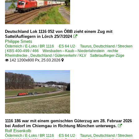
Deutschland Lok 1116 052 von ÖBB zieht einem Zug mit
SattelAufliegern in Lörch 25/7/2024

Philippe Smets
Österreich / E-Loks / BR 1116 ·ES 64 U2· Taurus
,
Deutschland / Strecken
| KBS 400-499 / 466 Wiesbaden – Kaub – Niederlahnstein ·rechte
Rheinstrecke·
,
Deutschland / Güterverkehr / KLV Sattelauflieger-Züge
142 1200x800 Px, 25.03.2026


1116 186 war mit einem gemischten Güterzug am 28. Februar 2026
bei Axdorf im Chiemgau in Richtung München unterwegs.

Rolf Eisenkolb
Österreich / E-Loks / BR 1116 ·ES 64 U2· Taurus
,
Deutschland / Strecken