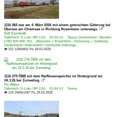
1116 060 war am 4. März 2026 mit einem gemischten Güterzug bei
Übersee am Chiemsee in Richtung Rosenheim unterwegs.

Rolf Eisenkolb
Österreich / E-Loks / BR 1116 ·ES 64 U2· Taurus
,
Deutschland / Strecken
| KBS 800-999 / 951 (München–) Rosenheim – Freilassing (–Salzburg)
,
Deutschland / Güterverkehr / Gemischte Güterzüge
152 1200x801 Px, 29.03.2026

1116 279 ÖBB mit dem Raiffeisenspeicher im Hintergrund am
24.3.26 bei Zorneding.

Flo Weiss
Österreich / E-Loks / BR 1116 ·ES 64 U2· Taurus
124 1600x1067 Px, 28.03.2026
