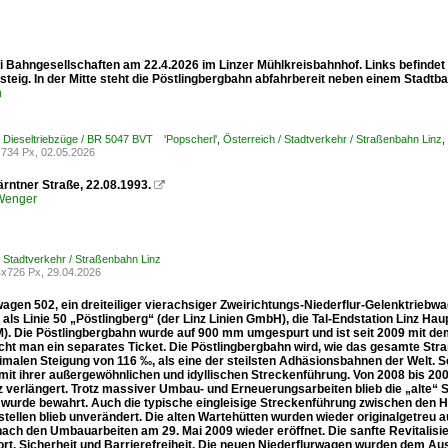
ei Bahngesellschaften am 22.4.2026 im Linzer Mühlkreisbahnhof. Links befind
teig. In der Mitte steht die Pöstlingbergbahn abfahrbereit neben einem Stadtb
n
/ Dieseltriebzüge / BR 5047 BVT 'Popscherl'
,
Österreich / Stadtverkehr / Straßenbahn Linz
,
734 Px, 02.05.2026
ärntner Straße, 22.08.1993.

 Wenger
/ Stadtverkehr / Straßenbahn Linz
x726 Px, 29.04.2026
wagen 502, ein dreiteiliger vierachsiger Zweirichtungs-Niederflur-Gelenktrie
 als Linie 50 „Pöstlingberg“ (der Linz Linien GmbH), die Tal-Endstation Linz Ha
M). Die Pöstlingbergbahn wurde auf 900 mm umgespurt und ist seit 2009 mit dem
cht man ein separates Ticket. Die Pöstlingbergbahn wird, wie das gesamte Stra
imalen Steigung von 116 ‰, als eine der steilsten Adhäsionsbahnen der Welt. S
 mit ihrer außergewöhnlichen und idyllischen Streckenführung. Von 2008 bis 200
z verlängert. Trotz massiver Umbau- und Erneuerungsarbeiten blieb die „alte“ 
wurde bewahrt. Auch die typische eingleisige Streckenführung zwischen den Ha
tellen blieb unverändert. Die alten Wartehütten wurden wieder originalgetreu
nach den Umbauarbeiten am 29. Mai 2009 wieder eröffnet. Die sanfte Revitalisi
rt, Sicherheit und Barrierefreiheit. Die neuen Niederflurwagen wurden dem 