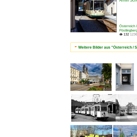
Armin Sch
Österreich 
Pöstlingber
132
1236

Weitere Bilder aus "Österreich / 