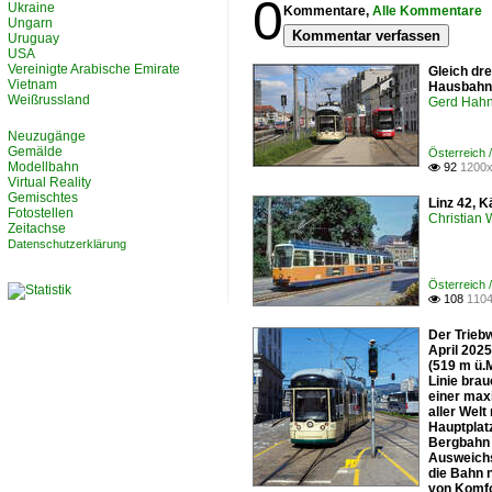
0
Ukraine
Kommentare,
Alle Kommentare
Ungarn
Kommentar verfassen
Uruguay
USA
Vereinigte Arabische Emirate
Gleich dr
Vietnam
Hausbahns
Weißrussland
Gerd Hah
Neuzugänge
Gemälde
Österreich 
Modellbahn
92
1200x

Virtual Reality
Gemischtes
Linz 42, K
Fotostellen
Christian
Zeitachse
Datenschutzerklärung
Österreich 
108
1104

Der Trieb
April 2025
(519 m ü.
Linie brau
einer max
aller Welt
Hauptplat
Bergbahn 
Ausweichs
die Bahn 
von Komfo