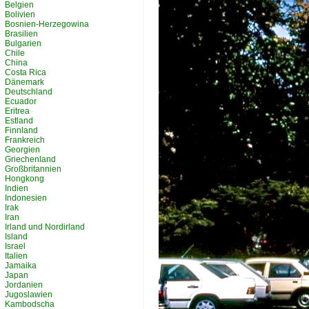
Belgien
Bolivien
Bosnien-Herzegowina
Brasilien
Bulgarien
Chile
China
Costa Rica
Dänemark
Deutschland
Ecuador
Eritrea
Estland
Finnland
Frankreich
Georgien
Griechenland
Großbritannien
Hongkong
Indien
Indonesien
Irak
Iran
Irland und Nordirland
Island
Israel
Italien
Jamaika
Japan
Jordanien
Jugoslawien
Kambodscha