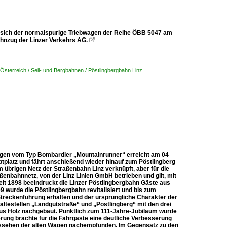
et sich der normalspurige Triebwagen der Reihe ÖBB 5047 am
ahnzug der Linzer Verkehrs AG.

Österreich / Seil- und Bergbahnen / Pöstlingbergbahn Linz
bwagen vom Typ Bombardier „Mountainrunner“ erreicht am 04
uptplatz und fährt anschießend wieder hinauf zum Pöstlingberg
 übrigen Netz der Straßenbahn Linz verknüpft, aber für die
ßenbahnnetz, von der Linz Linien GmbH betrieben und gilt, mit
eit 1898 beeindruckt die Linzer Pöstlingbergbahn Gäste aus
9 wurde die Pöstlingbergbahn revitalisiert und bis zum
Streckenführung erhalten und der ursprüngliche Charakter der
ltestellen „Landgutstraße“ und „Pöstlingberg“ mit den drei
 aus Holz nachgebaut. Pünktlich zum 111-Jahre-Jubiläum wurde
erung brachte für die Fahrgäste eine deutliche Verbesserung
Aussehen der alten Wagen nachempfunden. Im Gegensatz zu den