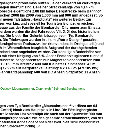
ngbergbahn problemlos nutzen. Leider verkehrt an Werktagen
gen überfüllt sind. Bei einer Streckenlänge von 4,14 km
obei die eigentliche 2,88 km lange Bergstrecke beim Bahnhof
 zwischen 2008 bis 2009 von 1.000 mm auf 900 mm angepasst. So
r neuen Talstation „Hauptplatz“ ein weiterer Beitrag zur
en von Linz und speziell für Touristen leicht zu erreichen.
euge aus der Familie der Bombardier Cityrunner zum Einsatz,
rdem wurden die drei Fahrzeuge VIII, X, XI des historischen
g. Die Niederflur-Gelenktriebwagen vom Typ Bombardier
n. Die Triebwagen wurden in einem „Retro-Design“ gestaltet.
 durchgehende Radsatzwellen (konventionelle Drehgestelle) und
ch im Wesentlichen baugleich. Aufgrund der durchgehenden
noberkante angehoben werden. Zur sonstigen Bodenhöhe von
mit einer Neigung von 6 %. Jeder Endfahrzeugkasten ruht auf
er „früheren“ Zangenbremsen nun Magnetschienenbremsen zum
 19.160 mm Breite: 2.400 mm Kleinster Halbmesser: 43 m
 / 25 km auf Bergstrecke Leistung: 4 x 143 PS (4 x 105 kW)
ahrdrahtspannung: 600 Volt DC Anzahl Sitzplätze: 33 Anzahl
y Outlook Mountainrunner
,
Österreich / Seil- und Bergbahnen /
bwagen vom Typ Bombardier „Mountainrunner“ verlässt am 04
ien GmbH) hinab zum Hauptplatz in Linz. Die Pöstlingbergbahn
traßenbahn Linz verknüpft die auch auf der Spurweite 900 mm
östlingbergbahn wird, wie das gesamte Straßenbahnnetz, von der
er steilsten Adhäsionsbahnen der Welt. Seit 1898 beeindruckt
schen Streckenführung.
