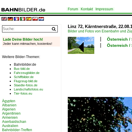
Forum
Kontakt
Impressum
Linz 72, Kärntnerstraße, 22.08.
Bilder und Fotos von Eisenbahn und Z
Österreich /
Lade Deine Bilder hoch!
Jeder kann mitmachen, kostenlos!
Österreich 
Weitere Bilder-Themen:
Bahnbilder.de
Bus-bild.de
Fahrzeugbilder.de
Schiffbilder.de
Flugzeug-bild.de
Staedte-fotos.de
Landschaftsfotos.eu
Tier-fotos.eu
Ägypten
Albanien
Algerien
Argentinien
Armenien
Aserbaidschan
Australien
Bahnbilder-Treffen