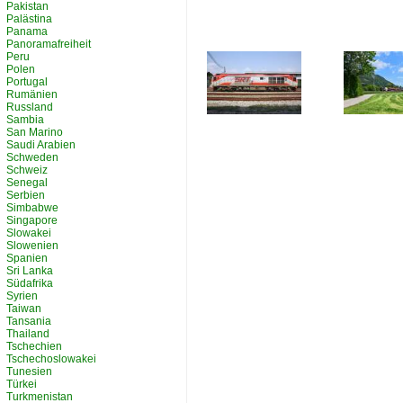
Pakistan
Palästina
Panama
Panoramafreiheit
Peru
Polen
Portugal
Rumänien
Russland
Sambia
San Marino
Saudi Arabien
Schweden
Schweiz
Senegal
Serbien
Simbabwe
Singapore
Slowakei
Slowenien
Spanien
Sri Lanka
Südafrika
Syrien
Taiwan
Tansania
Thailand
Tschechien
Tschechoslowakei
Tunesien
Türkei
Turkmenistan