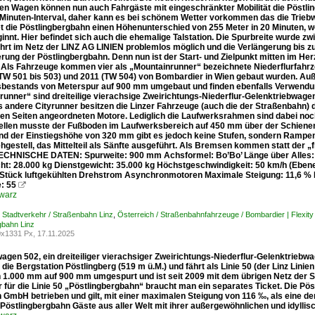
hen Wagen können nun auch Fahrgäste mit eingeschränkter Mobilität die Pöstli
-Minuten-Interval, daher kann es bei schönem Wetter vorkommen das die Triebwa
t die Pöstlingbergbahn einen Höhenunterschied von 255 Meter in 20 Minuten, w
ginnt. Hier befindet sich auch die ehemalige Talstation. Die Spurbreite wurde
ahrt im Netz der LINZ AG LINIEN problemlos möglich und die Verlängerung bis zu
erung der Pöstlingbergbahn. Denn nun ist der Start- und Zielpunkt mitten im Herz
 Als Fahrzeuge kommen vier als „Mountainrunner“ bezeichnete Niederflurfahrz
(TW 501 bis 503) und 2011 (TW 504) von Bombardier in Wien gebaut wurden. Auße
bestands von Meterspur auf 900 mm umgebaut und finden ebenfalls Verwendun
runner“ sind dreiteilige vierachsige Zweirichtungs-Niederflur-Gelenktriebwage
s andere Cityrunner besitzen die Linzer Fahrzeuge (auch die der Straßenbahn)
den Seiten angeordneten Motore. Lediglich die Laufwerksrahmen sind dabei no
llen musste der Fußboden im Laufwerksbereich auf 450 mm über der Schiene
d der Einstiegshöhe von 320 mm gibt es jedoch keine Stufen, sondern Rampen 
hgestell, das Mittelteil als Sänfte ausgeführt. Als Bremsen kommen statt d
TECHNISCHE DATEN: Spurweite: 900 mm Achsformel: Bo’Bo’ Länge über Alles:
ht: 28.000 kg Dienstgewicht: 35.000 kg Höchstgeschwindigkeit: 50 km/h (Ebene)
 Stück luftgekühlten Drehstrom Asynchronmotoren Maximale Steigung: 11,6 % F
e: 55

warz
/ Stadtverkehr / Straßenbahn Linz
,
Österreich / Straßenbahnfahrzeuge / Bombardier | Flexit
gbahn Linz
x1331 Px, 17.11.2025
wagen 502, ein dreiteiliger vierachsiger Zweirichtungs-Niederflur-Gelenktrie
 die Bergstation Pöstlingberg (519 m ü.M.) und fährt als Linie 50 (der Linz Lin
 1.000 mm auf 900 mm umgespurt und ist seit 2009 mit dem übrigen Netz der S
r für die Linie 50 „Pöstlingbergbahn“ braucht man ein separates Ticket. Die P
n GmbH betrieben und gilt, mit einer maximalen Steigung von 116 ‰, als eine d
 Pöstlingbergbahn Gäste aus aller Welt mit ihrer außergewöhnlichen und idylli