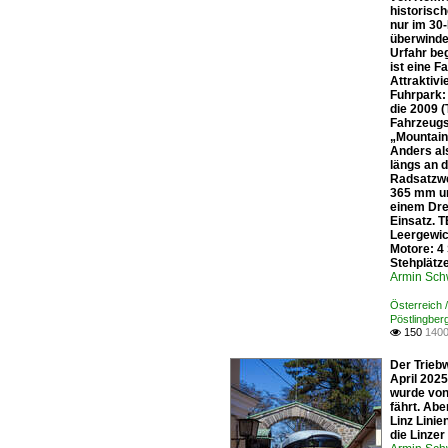
historisc
nur im 30
überwinde
Urfahr be
ist eine F
Attraktivi
Fuhrpark:
die 2009 
Fahrzeugs
„Mountain
Anders al
längs an 
Radsatzwe
365 mm un
einem Dre
Einsatz. 
Leergewic
Motore: 4
Stehplätz
Armin Sch
Österreich 
Pöstlingber
150
1400

Der Trieb
April 2025
wurde von
fährt. Abe
Linz Linie
die Linzer