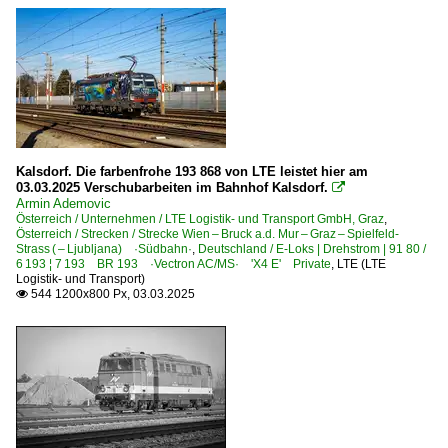
Kalsdorf. Die farbenfrohe 193 868 von LTE leistet hier am
03.03.2025 Verschubarbeiten im Bahnhof Kalsdorf.

Armin Ademovic
Österreich / Unternehmen / LTE Logistik- und Transport GmbH, Graz
,
Österreich / Strecken / Strecke Wien – Bruck a.d. Mur – Graz – Spielfeld-
Strass ( – Ljubljana) ·Südbahn·
,
Deutschland / E-Loks | Drehstrom | 91 80 /
6 193 ¦ 7 193 BR 193 ·Vectron AC/MS· 'X4 E' Private
,
LTE (LTE
Logistik- und Transport)
544 1200x800 Px, 03.03.2025
