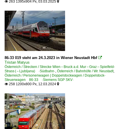
263 1395x904 Px, 03.03.2025


Regional- und Fernzüge
Os Nahverkehrszüge
86-33 019 steht am 24.3.2023 in Wiener Neustadt Hbf

Tristan Matyus
Österreich / Strecken / Strecke Wien – Bruck a.d. Mur – Graz – Spielfeld-
Strass ( – Ljubljana) ·Südbahn·
,
Österreich / Bahnhöfe / Wr. Neustadt
,
Österreich / Personenwagen | Doppelstockwagen / Doppelstock-
Steuerwagen 86-33 ·Siemens SGP SKV·
258 1200x800 Px, 12.03.2024

