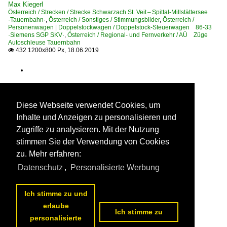
Max Kiegerl
Österreich / Strecken / Strecke Schwarzach St. Veit – Spittal-Millstättersee
·Tauernbahn·
,
Österreich / Sonstiges / Stimmungsbilder
,
Österreich /
Personenwagen | Doppelstockwagen / Doppelstock-Steuerwagen 86-33
·Siemens SGP SKV·
,
Österreich / Regional- und Fernverkehr / AÜ Züge
Autoschleuse Tauernbahn
432 1200x800 Px, 18.06.2019

Diese Webseite verwendet Cookies, um
Inhalte und Anzeigen zu personalisieren und
Zugriffe zu analysieren. Mit der Nutzung
stimmen Sie der Verwendung von Cookies
zu. Mehr erfahren:
Datenschutz
,
Personalisierte Werbung
Ich stimme zu und
erlaube
Ich stimme zu
personalisierte