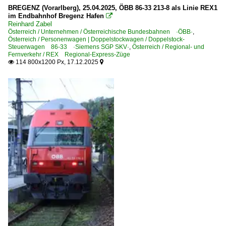
Regional- und Fernverkehr
BREGENZ (Vorarlberg), 25.04.2025, ÖBB 86-33 213-8 als Linie REX1
im Endbahnhof Bregenz Hafen

ASTB Züge Autoschleuse Tauernbahn
Reinhard Zabel
Österreich / Unternehmen / Österreichische Bundesbahnen ·ÖBB·
,
AÜ Züge Autoschleuse Tauernbahn
Österreich / Personenwagen | Doppelstockwagen / Doppelstock-
Steuerwagen 86-33 ·Siemens SGP SKV·
,
Österreich / Regional- und
R Regionalverkehrszüge
Fernverkehr / REX Regional-Express-Züge
114 800x1200 Px, 17.12.2025
REX Regional-Express-Züge


S-Bahnen und Regionalbahnen
S-Bahn Vorarlberg
S-Bahn Wien
Sonstiges
Stimmungsbilder
~ Sonstiges
Strecken
Strecke (Lindau-Insel–) Bregenz – Bludenz ·Vorarlbergba
Strecke (Szentgotthard –) Mogersdorf – Gleisdorf – Graz ·