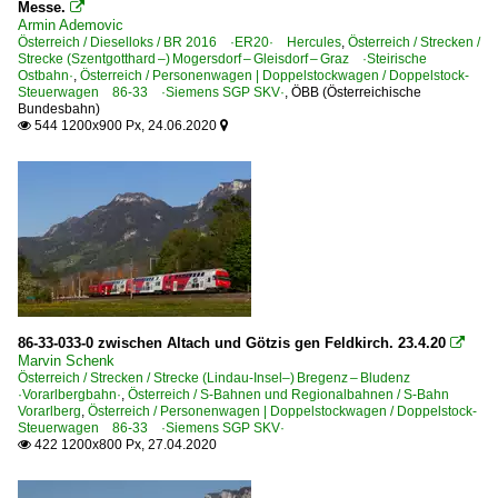
Messe.

Armin Ademovic
Österreich / Dieselloks / BR 2016 ·ER20· Hercules
,
Österreich / Strecken /
Strecke (Szentgotthard –) Mogersdorf – Gleisdorf – Graz ·Steirische
Ostbahn·
,
Österreich / Personenwagen | Doppelstockwagen / Doppelstock-
Steuerwagen 86-33 ·Siemens SGP SKV·
,
ÖBB (Österreichische
Bundesbahn)
544 1200x900 Px, 24.06.2020


86-33-033-0 zwischen Altach und Götzis gen Feldkirch. 23.4.20

Marvin Schenk
Österreich / Strecken / Strecke (Lindau-Insel–) Bregenz – Bludenz
·Vorarlbergbahn·
,
Österreich / S-Bahnen und Regionalbahnen / S-Bahn
Vorarlberg
,
Österreich / Personenwagen | Doppelstockwagen / Doppelstock-
Steuerwagen 86-33 ·Siemens SGP SKV·
422 1200x800 Px, 27.04.2020
