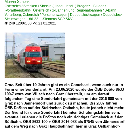
Marvin Schenk
Österreich / Strecken / Strecke (Lindau-Insel–) Bregenz – Bludenz
·Vorarlbergbahn·
,
Österreich / S-Bahnen und Regionalbahnen / S-Bahn
Vorarlberg
,
Österreich / Personenwagen | Doppelstockwagen / Doppelstock-
Steuerwagen 86-33 ·Siemens SGP SKV·
249 1200x800 Px, 21.01.2021

Graz. Seit über 10 Jahren gibt es ein Comeback, wenn auch nur in
Form einer Sonderfahrt. Am 23.06.2020 wurde der ÖBB DoSto 8633
100-7 extra von Villach nach Graz überstellt, um am darauf
folgendem Tag eine Sonderfahrt gemeinsam mit der 2016 088 von
Graz nach Jännersdorf und zurück zu machen. Bis 2007 fuhren
ÖBB DoStos auf der Steirischen Ostbahn, heute jedoch nicht mehr.
Der Grund für diese Sonderfahrt könnten Schulungsfahrten sein,
eventuell erleben die DoStos noch ein richtiges Comeback auf der
Südbahn. ÖBB 8633 100 + ÖBB 2016 088 als 97545 von Jännersdorf
auf dem Weg nach Graz Hauptbahnhof, hier in Graz Ostbahnhof-