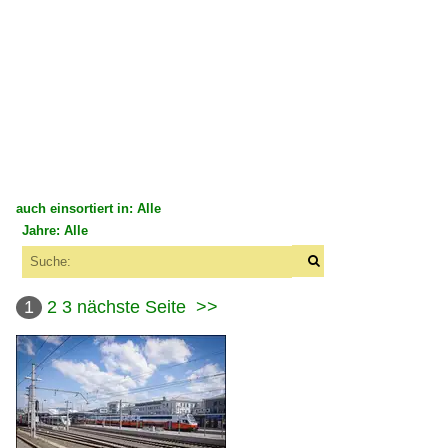
auch einsortiert in: Alle
Jahre: Alle
×
×
Alle Kategorien
Alle Jahre
Deutschland
1
2
3
nächste Seite
>>
2000
Bahnhöfe (L - Q)
2006
Lindau
2008
Lindau-Reutin
2009