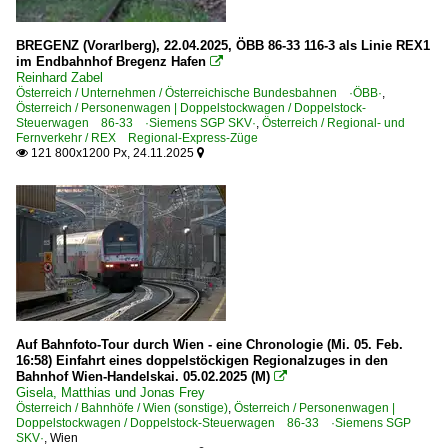
Strecke Gloggnitz – Mürzzuschlag ·Semmeringbahn·
BREGENZ (Vorarlberg), 22.04.2025, ÖBB 86-33 116-3 als Linie REX1
Strecke Schwarzach St. Veit – Spittal-Millstättersee ·Tau
im Endbahnhof Bregenz Hafen

Reinhard Zabel
Strecke Wien Floridsdorf – Wien Meidling ·Wiener Schne
Österreich / Unternehmen / Österreichische Bundesbahnen ·ÖBB·
,
Österreich / Personenwagen | Doppelstockwagen / Doppelstock-
Strecke Wien Franz-Josefs-Bahnhof – Sigmundsherberg –
Steuerwagen 86-33 ·Siemens SGP SKV·
,
Österreich / Regional- und
Fernverkehr / REX Regional-Express-Züge
Strecke Wien Praterstern – Bernhardsthal (– Břeclav) ·N
121 800x1200 Px, 24.11.2025


Strecke Wien West – Linz – Salzburg ·Westbahn·
Strecke Wien – Bruck a.d. Mur – Graz – Spielfeld-Strass (
Unternehmen
Österreichische Bundesbahnen ·ÖBB·
WESTbahn Management GmbH ·WSTBA·
Auf Bahnfoto-Tour durch Wien - eine Chronologie (Mi. 05. Feb.
16:58) Einfahrt eines doppelstöckigen Regionalzuges in den
Tschechien
Bahnhof Wien-Handelskai. 05.02.2025 (M)

Gisela, Matthias und Jonas Frey
Bahntechnische Anlagen und Kunstbauten
Österreich / Bahnhöfe / Wien (sonstige)
,
Österreich / Personenwagen |
Doppelstockwagen / Doppelstock-Steuerwagen 86-33 ·Siemens SGP
SKV·
,
Wien
Brücken- und Kreuzungsbauwerke