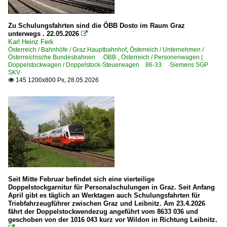
Bahntechnische Anlagen und Kunstbauten
2010
Bahnwärterhäuschen und Posten
2010
Zu Schulungsfahrten sind die ÖBB Dosto im Raum Graz
unterwegs . 22.05.2026

2011
Karl Heinz Ferk
Österreich
Österreich / Bahnhöfe / Graz Hauptbahnhof
,
Österreich / Unternehmen /
2012
Österreichische Bundesbahnen ·ÖBB·
,
Österreich / Personenwagen |
Doppelstockwagen / Doppelstock-Steuerwagen 86-33 ·Siemens SGP
2013
Bahnhöfe
SKV·
145 1200x800 Px, 28.05.2026

2014
Böckstein
2015
Feldkirch
2016
Graz Hauptbahnhof
2017
Wien (sonstige)
2018
Wien Praterstern
2019
Wien-West
Wr. Neustadt
Seit Mitte Februar befindet sich eine vierteilige
2020
Doppelstockgarnitur für Personalschulungen in Graz. Seit Anfang
April gibt es täglich an Werktagen auch Schulungsfahrten für
2020
Dieselloks
Triebfahrzeugführer zwischen Graz und Leibnitz. Am 23.4.2026
2021
fährt der Doppelstockwendezug angeführt vom 8633 036 und
BR 2016 ·ER20· Hercules
geschoben von der 1016 043 kurz vor Wildon in Richtung Leibnitz.
2023