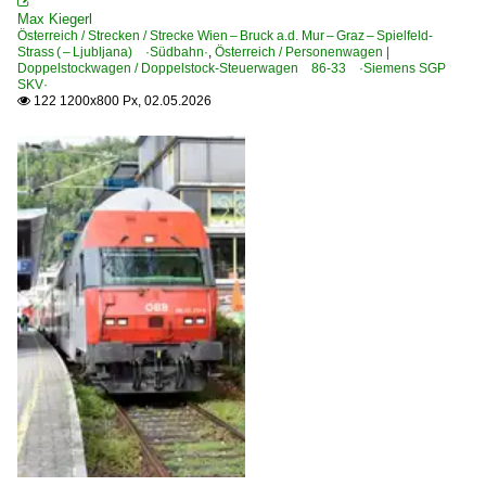

Max Kiegerl
E-Loks
2025
Österreich / Strecken / Strecke Wien – Bruck a.d. Mur – Graz – Spielfeld-
Strass ( – Ljubljana) ·Südbahn·
,
Österreich / Personenwagen |
BR 1116 ·ES 64 U2· Taurus
2026
Doppelstockwagen / Doppelstock-Steuerwagen 86-33 ·Siemens SGP
SKV·
BR 1144
122 1200x800 Px, 02.05.2026

Elektrotriebzüge
BR 4010 ·Kiss·
BR 4020 · 6020
BR 4024 ·Talent 4-teilig·
BR 4124 ·Talent MS·
Galerien
Sonderzüge und Sonderfahrten
Personenwagen | Doppelstockwagen
Doppelstock-Mittelwagen 26-29, 26-33 ·Siemens, SGP·