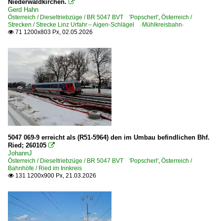
Niederwaldkirchen.

Gerd Hahn
Österreich / Dieseltriebzüge / BR 5047 BVT 'Popscherl'
,
Österreich /
Strecken / Strecke Linz Urfahr – Aigen-Schlägel ·Mühlkreisbahn·
71 1200x803 Px, 02.05.2026

5047 069-9 erreicht als (R51-5964) den im Umbau befindlichen Bhf.
Ried; 260105

JohannJ
Österreich / Dieseltriebzüge / BR 5047 BVT 'Popscherl'
,
Österreich /
Bahnhöfe / Ried im Innkreis
131 1200x900 Px, 21.03.2026
