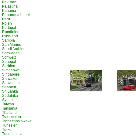
Pakistan
Palästina
Panama
Panoramafreiheit
Peru
Polen
Portugal
Rumänien
Russland
Sambia
San Marino
Saudi Arabien
Schweden
Schweiz
Senegal
Serbien
Simbabwe
Singapore
Slowakei
Slowenien
Spanien
Sri Lanka
Südafrika
Syrien
Taiwan
Tansania
Thailand
Tschechien
Tschechoslowakei
Tunesien
Türkei
Turkmenistan