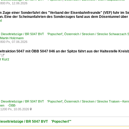
800 Px, 12.06.2026
Im Zuge einer Sonderfahrt des "Verband der Eisenbahnfreunde" (VEF) fuhr im S
n. Eine der Scheinanfahrten des Sonderzuges fand aus dem Dösentunnel über 
rl
/ Dieseltriebzüge / BR 5047 BVT 'Popscherl'
,
Österreich / Strecken / Strecke Schwarzach St
 Martin Holzmann
800 Px, 07.06.2026
eltraktion 5047 mit ÖBB 5047 046 an der Spitze fährt aus der Haltestelle Kre
f

r Kurz
/ Dieseltriebzüge / BR 5047 BVT 'Popscherl'
,
Österreich / Strecken / Strecke Traisen – Ke
nen ·ÖBB·
1200 Px, 10.05.2026

 Dieseltriebzüge / BR 5047 BVT 'Popscherl'"