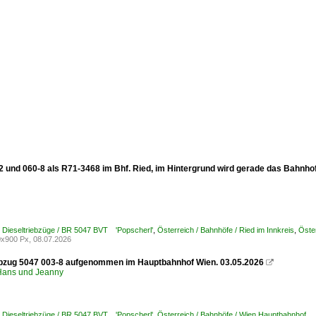
2 und 060-8 als R71-3468 im Bhf. Ried, im Hintergrund wird gerade das Bahn
/ Dieseltriebzüge / BR 5047 BVT 'Popscherl'
,
Österreich / Bahnhöfe / Ried im Innkreis
,
Öste
x900 Px, 08.07.2026
ebzug 5047 003-8 aufgenommen im Hauptbahnhof Wien. 03.05.2026

ans und Jeanny
/ Dieseltriebzüge / BR 5047 BVT 'Popscherl'
,
Österreich / Bahnhöfe / Wien Hauptbahnhof