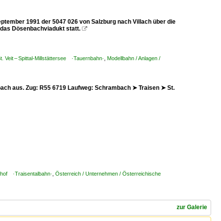
eptember 1991 der 5047 026 von Salzburg nach Villach über die
das Dösenbachviadukt statt.

. Veit – Spittal-Millstättersee ·Tauernbahn·
,
Modellbahn / Anlagen /
isbach aus. Zug: R55 6719 Laufweg: Schrambach ➤ Traisen ➤ St.
rnhof ·Traisentalbahn·
,
Österreich / Unternehmen / Österreichische
zur Galerie