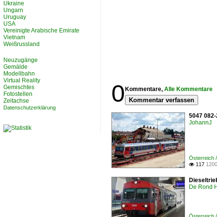
Ukraine
Ungarn
Uruguay
USA
Vereinigte Arabische Emirate
Vietnam
Weißrussland
Neuzugänge
Gemälde
Modellbahn
Virtual Reality
0
Gemischtes
Kommentare,
Alle Kommentare
Fotostellen
Kommentar verfassen
Zeitachse
Datenschutzerklärung
5047 082-
JohannJ
Österreich 
117
1200

Dieseltri
De Rond H
Österreich 