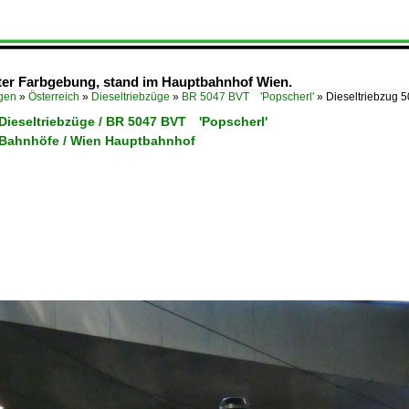
alter Farbgebung, stand im Hauptbahnhof Wien.
ügen
»
Österreich
»
Dieseltriebzüge
»
BR 5047 BVT 'Popscherl'
»
Dieseltriebzug 5
 Dieseltriebzüge / BR 5047 BVT 'Popscherl'
/ Bahnhöfe / Wien Hauptbahnhof