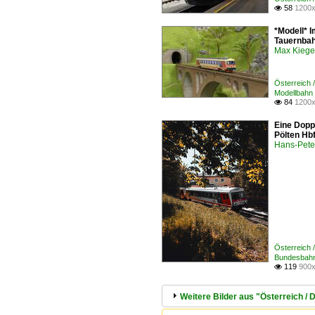
58
1200x

*Modell* 
Tauernbah
Max Kiege
Österreich 
Modellbahn
84
1200x

Eine Dopp
Pölten Hb
Hans-Pete
Österreich 
Bundesbah
119
900x

Weitere Bilder aus "Österreich /