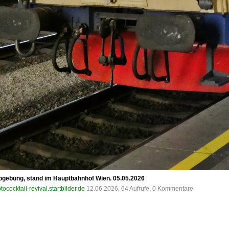
arbgebung, stand im Hauptbahnhof Wien. 05.05.2026
tococktail-revival.startbilder.de
12.06.2026, 64 Aufrufe, 0 Kommentare