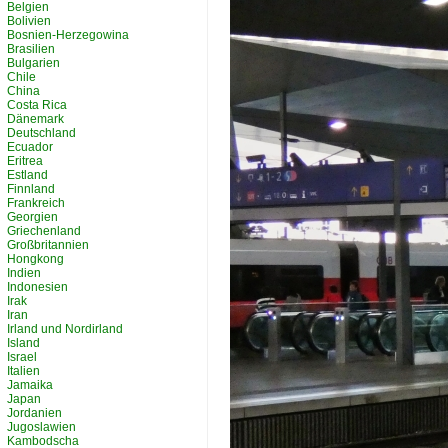
Belgien
Bolivien
Bosnien-Herzegowina
Brasilien
Bulgarien
Chile
China
Costa Rica
Dänemark
Deutschland
Ecuador
Eritrea
Estland
Finnland
Frankreich
Georgien
Griechenland
Großbritannien
Hongkong
Indien
Indonesien
Irak
Iran
Irland und Nordirland
Island
Israel
Italien
Jamaika
Japan
Jordanien
Jugoslawien
Kambodscha