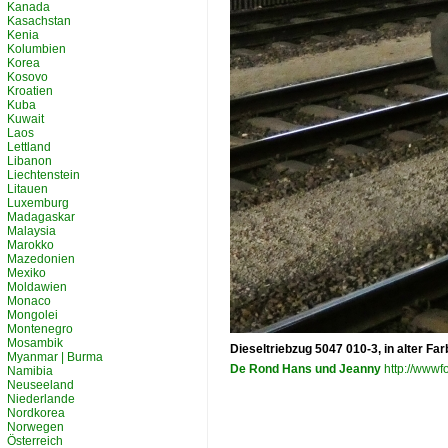
Kanada
Kasachstan
Kenia
Kolumbien
Korea
Kosovo
Kroatien
Kuba
Kuwait
Laos
Lettland
Libanon
Liechtenstein
Litauen
Luxemburg
Madagaskar
Malaysia
Marokko
Mazedonien
Mexiko
Moldawien
Monaco
Mongolei
Montenegro
Mosambik
Dieseltriebzug 5047 010-3, in alter F
Myanmar | Burma
De Rond Hans und Jeanny
http://wwwfo
Namibia
Neuseeland
Niederlande
Nordkorea
Norwegen
Österreich