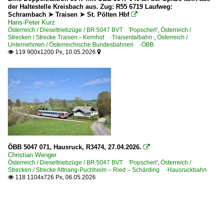
der Haltestelle Kreisbach aus. Zug: R55 6719 Laufweg:
Schrambach ➤ Traisen ➤ St. Pölten Hbf

Hans-Peter Kurz
Österreich / Dieseltriebzüge / BR 5047 BVT 'Popscherl'
,
Österreich /
Strecken / Strecke Traisen – Kernhof ·Traisentalbahn·
,
Österreich /
Unternehmen / Österreichische Bundesbahnen ·ÖBB·
119 900x1200 Px, 10.05.2026


ÖBB 5047 071, Hausruck, R3474, 27.04.2026.

Christian Wenger
Österreich / Dieseltriebzüge / BR 5047 BVT 'Popscherl'
,
Österreich /
Strecken / Strecke Attnang-Puchheim – Ried – Schärding ·Hausruckbahn·
118 1104x726 Px, 06.05.2026
