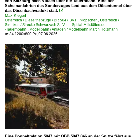
von Salzburg nach Villach über die Tauernbahn. Eine der
Scheinanfahrten des Sonderzuges fand aus dem Dösentunnel über
das Dösenbachviadukt statt.

Max Kiegerl
Österreich / Dieseltriebzüge / BR 5047 BVT 'Popscherl'
,
Österreich /
Strecken / Strecke Schwarzach St. Veit – Spittal-Millstättersee
·Tauernbahn·
,
Modellbahn / Anlagen / Modellbahn Martin Holzmann
84 1200x800 Px, 07.06.2026

Eine Doppeltraktion 5047 mit ÖBB 5047 046 an der Spitze fährt aus