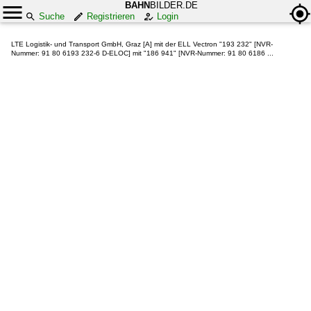
BAHN
BILDER.DE
Suche
Registrieren
Login
LTE Logistik- und Transport GmbH, Graz [A] mit der ELL Vectron "193 232" [NVR-
Nummer: 91 80 6193 232-6 D-ELOC] mit "186 941" [NVR-Nummer: 91 80 6186 ...