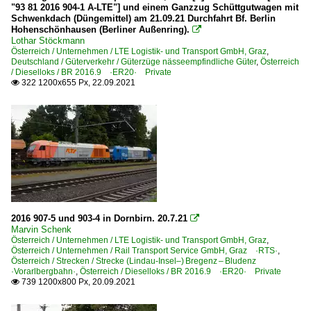
"93 81 2016 904-1 A-LTE"] und einem Ganzzug Schüttgutwagen mit
Schwenkdach (Düngemittel) am 21.09.21 Durchfahrt Bf. Berlin
Hohenschönhausen (Berliner Außenring).

Lothar Stöckmann
Österreich / Unternehmen / LTE Logistik- und Transport GmbH, Graz
,
Deutschland / Güterverkehr / Güterzüge nässeempfindliche Güter
,
Österreich
/ Dieselloks / BR 2016.9 ·ER20· Private
322 1200x655 Px, 22.09.2021

2016 907-5 und 903-4 in Dornbirn. 20.7.21

Marvin Schenk
Österreich / Unternehmen / LTE Logistik- und Transport GmbH, Graz
,
Österreich / Unternehmen / Rail Transport Service GmbH, Graz ·RTS·
,
Österreich / Strecken / Strecke (Lindau-Insel–) Bregenz – Bludenz
·Vorarlbergbahn·
,
Österreich / Dieselloks / BR 2016.9 ·ER20· Private
739 1200x800 Px, 20.09.2021
