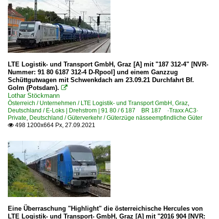
LTE Logistik- und Transport GmbH, Graz [A] mit "187 312-4" [NVR-
Nummer: 91 80 6187 312-4 D-Rpool] und einem Ganzzug
Schüttgutwagen mit Schwenkdach am 23.09.21 Durchfahrt Bf.
Golm (Potsdam).

Lothar Stöckmann
Österreich / Unternehmen / LTE Logistik- und Transport GmbH, Graz
,
Deutschland / E-Loks | Drehstrom | 91 80 / 6 187 BR 187 ·Traxx AC3·
Private
,
Deutschland / Güterverkehr / Güterzüge nässeempfindliche Güter
498 1200x664 Px, 27.09.2021

Eine Überraschung "Highlight" die österreichische Hercules von
LTE Logistik- und Transport- GmbH, Graz [A] mit "2016 904 [NVR: