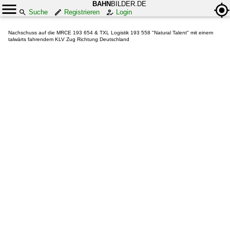
BAHN
BILDER.DE
Suche
Registrieren
Login
Nachschuss auf die MRCE 193 654 & TXL Logistik 193 558 "Natural Talent" mit einem
talwärts fahrendem KLV Zug Richtung Deutschland