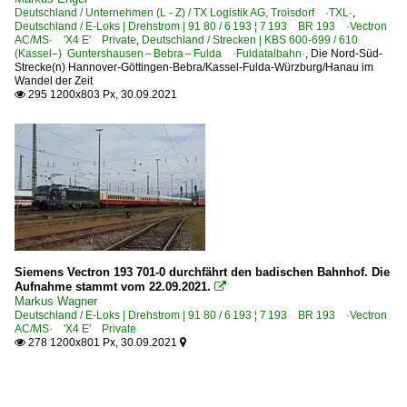
Deutschland / Unternehmen (L - Z) / TX Logistik AG, Troisdorf ·TXL·
,
Deutschland / E-Loks | Drehstrom | 91 80 / 6 193 ¦ 7 193 BR 193 ·Vectron
AC/MS· 'X4 E' Private
,
Deutschland / Strecken | KBS 600-699 / 610
(Kassel–) Guntershausen – Bebra – Fulda ·Fuldatalbahn·
,
Die Nord-Süd-
Strecke(n) Hannover-Göttingen-Bebra/Kassel-Fulda-Würzburg/Hanau im
Wandel der Zeit
295 1200x803 Px, 30.09.2021

Siemens Vectron 193 701-0 durchfährt den badischen Bahnhof. Die
Aufnahme stammt vom 22.09.2021.

Markus Wagner
Deutschland / E-Loks | Drehstrom | 91 80 / 6 193 ¦ 7 193 BR 193 ·Vectron
AC/MS· 'X4 E' Private
278 1200x801 Px, 30.09.2021

