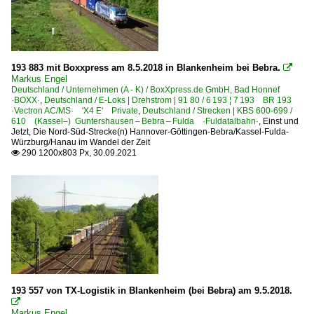
193 883 mit Boxxpress am 8.5.2018 in Blankenheim bei Bebra.

Markus Engel
Deutschland / Unternehmen (A - K) / BoxXpress.de GmbH, Bad Honnef
·BOXX·
,
Deutschland / E-Loks | Drehstrom | 91 80 / 6 193 ¦ 7 193 BR 193
·Vectron AC/MS· 'X4 E' Private
,
Deutschland / Strecken | KBS 600-699 /
610 (Kassel–) Guntershausen – Bebra – Fulda ·Fuldatalbahn·
,
Einst und
Jetzt
,
Die Nord-Süd-Strecke(n) Hannover-Göttingen-Bebra/Kassel-Fulda-
Würzburg/Hanau im Wandel der Zeit
290 1200x803 Px, 30.09.2021

193 557 von TX-Logistik in Blankenheim (bei Bebra) am 9.5.2018.

Markus Engel