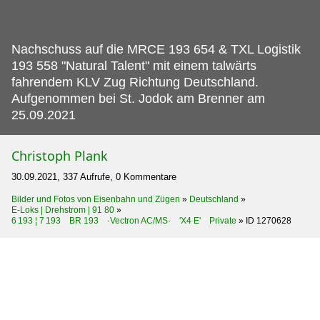
Nachschuss auf die MRCE 193 654 & TXL Logistik
193 558 "Natural Talent" mit einem talwärts
fahrendem KLV Zug Richtung Deutschland.
Aufgenommen bei St. Jodok am Brenner am
25.09.2021
Christoph Plank
30.09.2021, 337 Aufrufe, 0 Kommentare
Bilder und Fotos von Eisenbahn und Zügen
»
Deutschland
»
E-Loks | Drehstrom | 91 80
»
6 193 ¦ 7 193 BR 193 ·Vectron AC/MS· 'X4 E' Private
»
ID 1270628