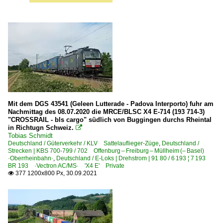
Mit dem DGS 43541 (Geleen Lutterade - Padova Interporto) fuhr am
Nachmittag des 08.07.2020 die MRCE/BLSC X4 E-714 (193 714-3)
"CROSSRAIL - bls cargo" südlich von Buggingen durchs Rheintal
in Richtugn Schweiz.

Tobias Schmidt
Deutschland / Güterverkehr / KLV Sattelauflieger-Züge
,
Deutschland /
Strecken | KBS 700-799 / 702 Offenburg – Freiburg – Müllheim (– Basel)
·Oberrheinbahn·
,
Deutschland / E-Loks | Drehstrom | 91 80 / 6 193 ¦ 7 193
BR 193 ·Vectron AC/MS· 'X4 E' Private
377 1200x800 Px, 30.09.2021
