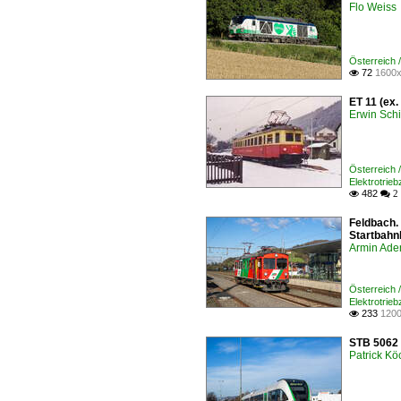
Flo Weiss
Österreich
72
1600x

ET 11 (ex.
Erwin Schi
Österreich
Elektrotrie
482

 2
Feldbach.
Startbahn
Armin Ade
Österreich
Elektrotrie
233
1200

STB 5062 
Patrick Kö