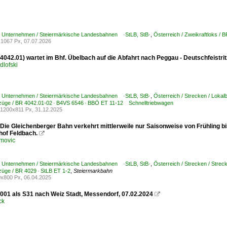
 / Unternehmen / Steiermärkische Landesbahnen ·StLB, StB·
,
Österreich / Zweikraftloks /
1067 Px, 07.07.2026
 4042.01) wartet im Bhf. Übelbach auf die Abfahrt nach Peggau - Deutschfeistrit
dlofski
 / Unternehmen / Steiermärkische Landesbahnen ·StLB, StB·
,
Österreich / Strecken / Loka
bzüge / BR 4042.01-02 · B4VS 6546 · BBÖ ET 11-12 Schnelltriebwagen
1200x811 Px, 31.12.2025
 Die Gleichenberger Bahn verkehrt mittlerweile nur Saisonweise von Frühling b
hof Feldbach.

movic
 / Unternehmen / Steiermärkische Landesbahnen ·StLB, StB·
,
Österreich / Strecken / Stre
bzüge / BR 4029 · StLB ET 1-2
,
Steiermarkbahn
x800 Px, 06.04.2025
001 als S31 nach Weiz Stadt, Messendorf, 07.02.2024

ck