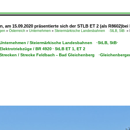
, am 15.09.2020 präsentierte sich der STLB ET 2 (als R8602)bei 
ügen
»
Österreich
»
Unternehmen
»
Steiermärkische Landesbahnen ·StLB, StB·
»
/ Unternehmen / Steiermärkische Landesbahnen ·StLB, StB·
 Elektrotriebzüge / BR 4920 · StLB ET 1, ET 2
/ Strecken / Strecke Feldbach – Bad Gleichenberg ·Gleichenberge