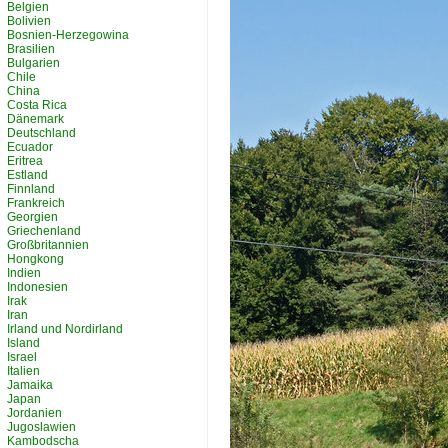
Belgien
Bolivien
Bosnien-Herzegowina
Brasilien
Bulgarien
Chile
China
Costa Rica
Dänemark
Deutschland
Ecuador
Eritrea
Estland
Finnland
Frankreich
Georgien
Griechenland
Großbritannien
Hongkong
Indien
Indonesien
Irak
Iran
Irland und Nordirland
Island
Israel
Italien
Jamaika
Japan
Jordanien
Jugoslawien
Kambodscha