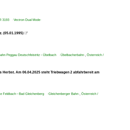
 BR 3193 ·Vectron Dual Mode·
z. (05.01.1995)

lbahn Peggau Deutschfeistritz – Übelbach ·Übelbacherbahn·
,
Österreich /
is Herbst. Am 06.04.2025 steht Triebwagen 2 abfahrbereit am
cke Feldbach – Bad Gleichenberg ·Gleichenberger Bahn·
,
Österreich /