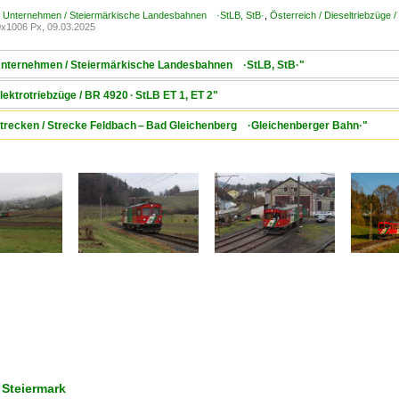
 / Unternehmen / Steiermärkische Landesbahnen ·StLB, StB·
,
Österreich / Dieseltriebzüg
x1006 Px, 09.03.2025
/ Unternehmen / Steiermärkische Landesbahnen ·StLB, StB·"
lektrotriebzüge / BR 4920 · StLB ET 1, ET 2"
 Strecken / Strecke Feldbach – Bad Gleichenberg ·Gleichenberger Bahn·"
 Steiermark