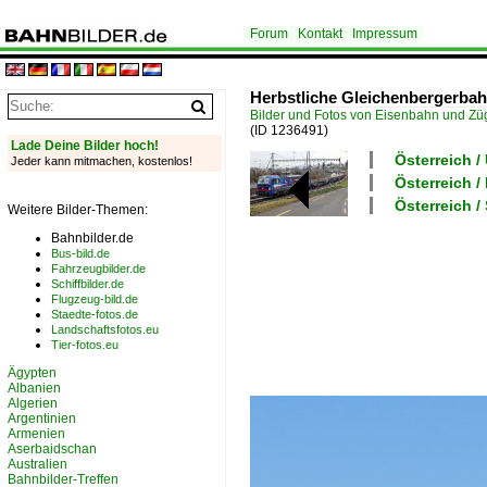
Forum
Kontakt
Impressum
Herbstliche Gleichenbergerbahn
Bilder und Fotos von Eisenbahn und Z
(ID 1236491)
Lade Deine Bilder hoch!
Österreich 
Jeder kann mitmachen, kostenlos!
Österreich /
Österreich 
Weitere Bilder-Themen:
Bahnbilder.de
Bus-bild.de
Fahrzeugbilder.de
Schiffbilder.de
Flugzeug-bild.de
Staedte-fotos.de
Landschaftsfotos.eu
Tier-fotos.eu
Ägypten
Albanien
Algerien
Argentinien
Armenien
Aserbaidschan
Australien
Bahnbilder-Treffen