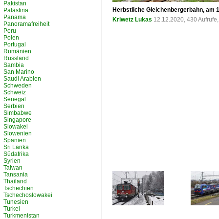
Pakistan
Herbstliche Gleichenbergerbahn, am 15
Palästina
Panama
Kriwetz Lukas
12.12.2020, 430 Aufruf
Panoramafreiheit
Peru
Polen
Portugal
Rumänien
Russland
Sambia
San Marino
Saudi Arabien
Schweden
Schweiz
Senegal
Serbien
Simbabwe
Singapore
Slowakei
Slowenien
Spanien
Sri Lanka
Südafrika
Syrien
Taiwan
Tansania
Thailand
Tschechien
Tschechoslowakei
Tunesien
Türkei
Turkmenistan