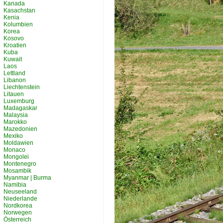
Kanada
Kasachstan
Kenia
Kolumbien
Korea
Kosovo
Kroatien
Kuba
Kuwait
Laos
Lettland
Libanon
Liechtenstein
Litauen
Luxemburg
Madagaskar
Malaysia
Marokko
Mazedonien
Mexiko
Moldawien
Monaco
Mongolei
Montenegro
Mosambik
Myanmar | Burma
Namibia
Neuseeland
Niederlande
Nordkorea
Norwegen
Österreich