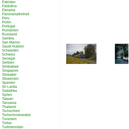
Pakistan
Palästina
Panama
Panoramafreiheit
Peru
Polen
Portugal
Rumänien
Russland
Sambia
San Marino
Saudi Arabien
Schweden
Schweiz
Senegal
Serbien
Simbabwe
Singapore
Slowakei
Slowenien
Spanien
Sri Lanka
Südafrika
Syrien
Taiwan
Tansania
Thailand
Tschechien
Tschechoslowakei
Tunesien
Türkei
Turkmenistan