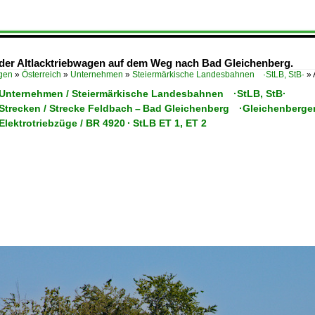
der Altlacktriebwagen auf dem Weg nach Bad Gleichenberg.
ügen
»
Österreich
»
Unternehmen
»
Steiermärkische Landesbahnen ·StLB, StB·
»
/ Unternehmen / Steiermärkische Landesbahnen ·StLB, StB·
/ Strecken / Strecke Feldbach – Bad Gleichenberg ·Gleichenberge
 Elektrotriebzüge / BR 4920 · StLB ET 1, ET 2