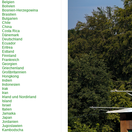
Belgien
Bolivien
Bosnien-Herzegowina
Brasilien
Bulgarien
Chile
China
Costa Rica
Dänemark
Deutschland
Ecuador
Eritrea
Estland
Finnland
Frankreich
Georgien
Griechenland
Großbritannien
Hongkong
Indien
Indonesien
Irak
Iran
Irland und Nordirland
Island
Israel
Italien
Jamaika
Japan
Jordanien
Jugoslawien
Kambodscha