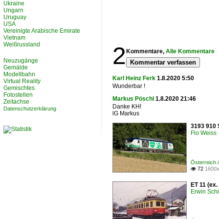
Ukraine
Ungarn
Uruguay
USA
Vereinigte Arabische Emirate
Vietnam
Weißrussland
2
Kommentare,
Alle Kommentare
Neuzugänge
Kommentar verfassen
Gemälde
Modellbahn
Karl Heinz Ferk
1.8.2020 5:50
Virtual Reality
Wunderbar !
Gemischtes
Fotostellen
Markus Pöschl
1.8.2020 21:46
Zeitachse
Danke KH!
Datenschutzerklärung
lG Markus
3193 910 S
Flo Weiss
Österreich
72
1600x

ET 11 (ex.
Erwin Schi