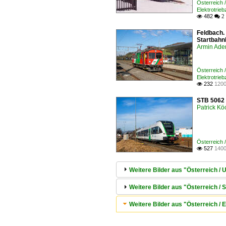
Österreich
Elektrotrie
482

 2
Feldbach.
Startbahn
Armin Ade
Österreich
Elektrotrie
232
1200

STB 5062 
Patrick Kö
Österreich
527
1400

Weitere Bilder aus "Österreich 
Weitere Bilder aus "Österreich /
Weitere Bilder aus "Österreich / E