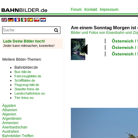
Forum
Kontakt
Impressum
Am einem Sonntag Morgen ist 
Bilder und Fotos von Eisenbahn und Z
Österreich 
Lade Deine Bilder hoch!
Jeder kann mitmachen, kostenlos!
Österreich 
Österreich /
Weitere Bilder-Themen:
Bahnbilder.de
Bus-bild.de
Fahrzeugbilder.de
Schiffbilder.de
Flugzeug-bild.de
Staedte-fotos.de
Landschaftsfotos.eu
Tier-fotos.eu
Ägypten
Albanien
Algerien
Argentinien
Armenien
Aserbaidschan
Australien
Bahnbilder-Treffen