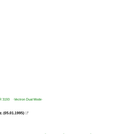
 BR 3193 ·Vectron Dual Mode·
z. (05.01.1995)
