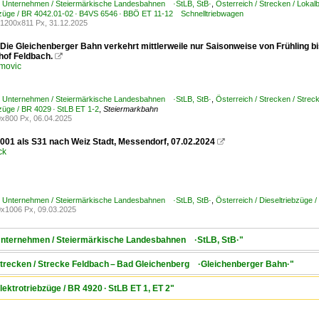
 / Unternehmen / Steiermärkische Landesbahnen ·StLB, StB·
,
Österreich / Strecken / Loka
bzüge / BR 4042.01-02 · B4VS 6546 · BBÖ ET 11-12 Schnelltriebwagen
1200x811 Px, 31.12.2025
 Die Gleichenberger Bahn verkehrt mittlerweile nur Saisonweise von Frühling b
hof Feldbach.

movic
 / Unternehmen / Steiermärkische Landesbahnen ·StLB, StB·
,
Österreich / Strecken / Stre
bzüge / BR 4029 · StLB ET 1-2
,
Steiermarkbahn
x800 Px, 06.04.2025
001 als S31 nach Weiz Stadt, Messendorf, 07.02.2024

ck
 / Unternehmen / Steiermärkische Landesbahnen ·StLB, StB·
,
Österreich / Dieseltriebzüg
x1006 Px, 09.03.2025
/ Unternehmen / Steiermärkische Landesbahnen ·StLB, StB·"
 Strecken / Strecke Feldbach – Bad Gleichenberg ·Gleichenberger Bahn·"
lektrotriebzüge / BR 4920 · StLB ET 1, ET 2"