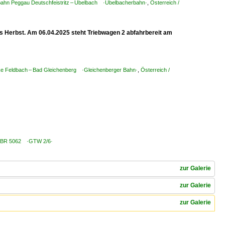
lbahn Peggau Deutschfeistritz – Übelbach ·Übelbacherbahn·
,
Österreich /
is Herbst. Am 06.04.2025 steht Triebwagen 2 abfahrbereit am
cke Feldbach – Bad Gleichenberg ·Gleichenberger Bahn·
,
Österreich /
e / BR 5062 ·GTW 2/6·
zur Galerie
zur Galerie
zur Galerie