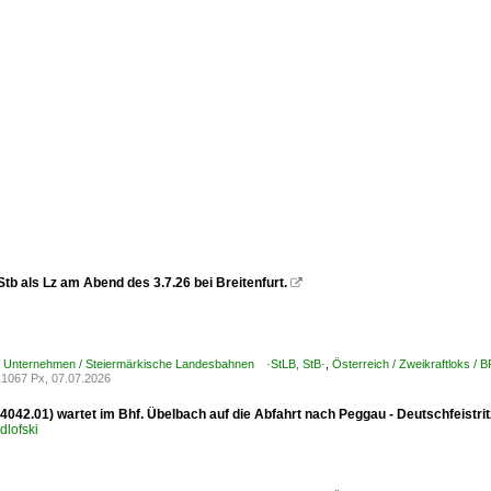
tb als Lz am Abend des 3.7.26 bei Breitenfurt.

 / Unternehmen / Steiermärkische Landesbahnen ·StLB, StB·
,
Österreich / Zweikraftloks /
1067 Px, 07.07.2026
 4042.01) wartet im Bhf. Übelbach auf die Abfahrt nach Peggau - Deutschfeistrit
dlofski