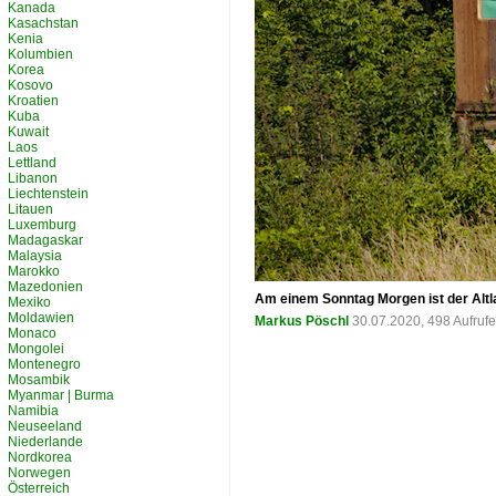
Kanada
Kasachstan
Kenia
Kolumbien
Korea
Kosovo
Kroatien
Kuba
Kuwait
Laos
Lettland
Libanon
Liechtenstein
Litauen
Luxemburg
Madagaskar
Malaysia
Marokko
Mazedonien
Am einem Sonntag Morgen ist der Altl
Mexiko
Moldawien
Markus Pöschl
30.07.2020, 498 Aufruf
Monaco
Mongolei
Montenegro
Mosambik
Myanmar | Burma
Namibia
Neuseeland
Niederlande
Nordkorea
Norwegen
Österreich