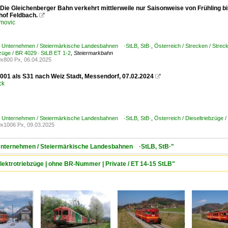
 Die Gleichenberger Bahn verkehrt mittlerweile nur Saisonweise von Frühling b
hof Feldbach.

movic
 / Unternehmen / Steiermärkische Landesbahnen ·StLB, StB·
,
Österreich / Strecken / Stre
bzüge / BR 4029 · StLB ET 1-2
,
Steiermarkbahn
x800 Px, 06.04.2025
001 als S31 nach Weiz Stadt, Messendorf, 07.02.2024

ck
 / Unternehmen / Steiermärkische Landesbahnen ·StLB, StB·
,
Österreich / Dieseltriebzüg
x1006 Px, 09.03.2025
/ Unternehmen / Steiermärkische Landesbahnen ·StLB, StB·"
Elektrotriebzüge | ohne BR-Nummer | Private / ET 14-15 StLB"