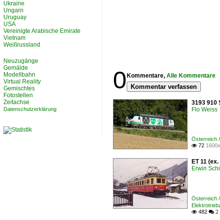
Ukraine
Ungarn
Uruguay
USA
Vereinigte Arabische Emirate
Vietnam
Weißrussland
Neuzugänge
Gemälde
0
Modellbahn
Kommentare,
Alle Kommentare
Virtual Reality
Kommentar verfassen
Gemischtes
Fotostellen
Zeitachse
3193 910 S
Datenschutzerklärung
Flo Weiss
Österreich
72
1600x

ET 11 (ex.
Erwin Schi
Österreich
Elektrotrie
482

 2