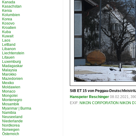
Kanada
Kasachstan
Kenia
Kolumbien
Korea
Kosovo
Kroatien
Kuba
Kuwait
Laos
Lettland
Libanon
Liechtenstein
Litauen
Luxemburg
Madagaskar
Malaysia
Marokko
Mazedonien
Mexiko
Moldawien
StB ET 15 von Peggau-Deutschfeistritz
Monaco
Mongolei
Hanspeter Reschinger
08.02.2021, 39
Montenegro
EXIF:
NIKON CORPORATION NIKON D
Mosambik
Myanmar | Burma
Namibia
Neuseeland
Niederlande
Nordkorea
Norwegen
Österreich