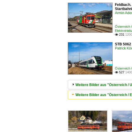
Feldbach.
Startbahn
Armin Ade
Österreich
Elektrotrie
231
1200

STB 5062 
Patrick Kö
Österreich
527
1400

Weitere Bilder aus "Österreich 
Weitere Bilder aus "Österreich / 