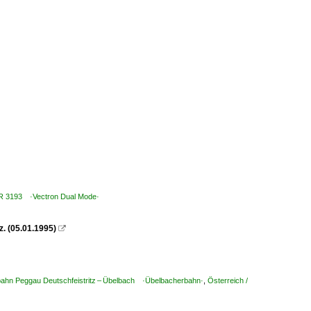
 BR 3193 ·Vectron Dual Mode·
z. (05.01.1995)

lbahn Peggau Deutschfeistritz – Übelbach ·Übelbacherbahn·
,
Österreich /