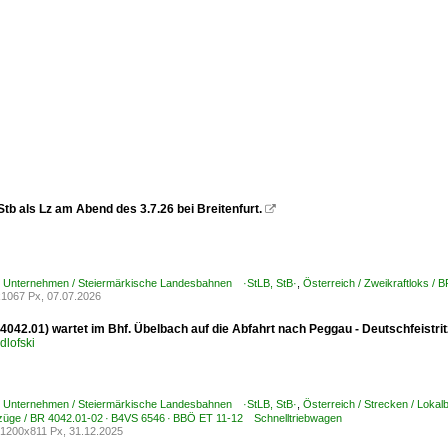
tb als Lz am Abend des 3.7.26 bei Breitenfurt.

 / Unternehmen / Steiermärkische Landesbahnen ·StLB, StB·
,
Österreich / Zweikraftloks /
1067 Px, 07.07.2026
 4042.01) wartet im Bhf. Übelbach auf die Abfahrt nach Peggau - Deutschfeistrit
dlofski
 / Unternehmen / Steiermärkische Landesbahnen ·StLB, StB·
,
Österreich / Strecken / Loka
bzüge / BR 4042.01-02 · B4VS 6546 · BBÖ ET 11-12 Schnelltriebwagen
1200x811 Px, 31.12.2025