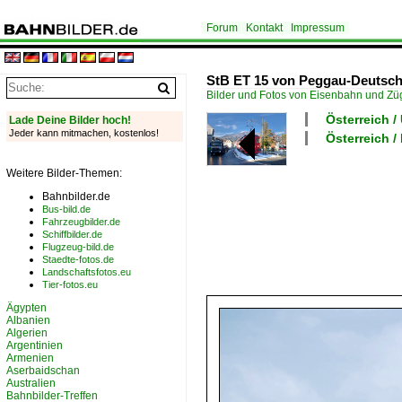
Forum
Kontakt
Impressum
StB ET 15 von Peggau-Deutschfe
Bilder und Fotos von Eisenbahn und Z
Österreich 
Lade Deine Bilder hoch!
Jeder kann mitmachen, kostenlos!
Österreich /
Weitere Bilder-Themen:
Bahnbilder.de
Bus-bild.de
Fahrzeugbilder.de
Schiffbilder.de
Flugzeug-bild.de
Staedte-fotos.de
Landschaftsfotos.eu
Tier-fotos.eu
Ägypten
Albanien
Algerien
Argentinien
Armenien
Aserbaidschan
Australien
Bahnbilder-Treffen