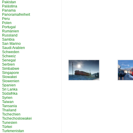
Pakistan
Palästina
Panama
Panoramafreiheit
Peru
Polen
Portugal
Rumänien
Russland
Sambia
San Marino
Saudi Arabien
Schweden
Schweiz
Senegal
Serbien
Simbabwe
Singapore
Slowakei
Slowenien
Spanien
Sri Lanka
Südafrika
Syrien
Taiwan
Tansania
Thailand
Tschechien
Tschechoslowakei
Tunesien
Türkei
Turkmenistan