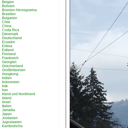
Belgien
Bolivien
Bosnien-Herzegowina
Brasilien
Bulgarien
Chile
China
Costa Rica
Dänemark
Deutschland
Ecuador
Eritrea
Estland
Finnland
Frankreich
Georgien
Griechenland
Großbritannien
Hongkong
Indien
Indonesien
Irak
Iran
Irland und Nordirland
Island
Israel
Italien
Jamaika
Japan
Jordanien
Jugoslawien
Kambodscha