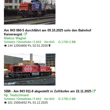
Am 843 060-5 durchfährt am 09.10.2025 solo den Bahnhof
Kaiseraugst.

Markus Wagner
Schweiz / Dieselloks / 5 843 Am 843 ·G 1700-2 BB·
144 1200x800 Px, 02.01.2026


SBB - Am 843 011-8 abgestellt in Zollikofen am 22.11.2025

Hp. Teutschmann
Schweiz / Dieselloks / 5 843 Am 843 ·G 1700-2 BB·
101 1500x932 Px, 01.12.2025
