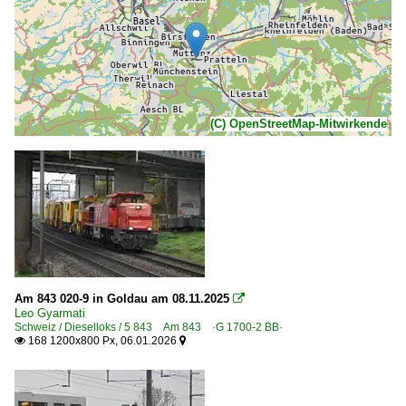
(C) OpenStreetMap-Mitwirkende
Am 843 020-9 in Goldau am 08.11.2025

Leo Gyarmati
Schweiz / Dieselloks / 5 843 Am 843 ·G 1700-2 BB·
168 1200x800 Px, 06.01.2026

