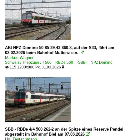
ABt NPZ Domino 50 85 39-43 860-8, auf der S33, fährt am
02.02.2026 beim Bahnhof Muttenz ein.

Markus Wagner
Schweiz / Triebzüge / 7 560 RBDe 560 ·SBB· NPZ Domino
115 1200x800 Px, 31.03.2026


SBB - RBDe 4/4 560 262-2 an der Spitze eines Reserve Pendel
abgestellt im Bahnhof Biel am 07.03.2026

Hp. Teutschmann