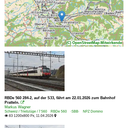
(C) OpenStreetMap-Mitwirkende
RBDe 560 284-2, auf der S33, fährt am 22.01.2026 zum Bahnhof
Pratteln.

Markus Wagner
Schweiz / Triebzüge / 7 560 RBDe 560 ·SBB· NPZ Domino
83 1200x800 Px, 11.04.2026

