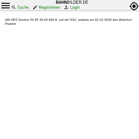
BAHN
BILDER.DE
Suche
Registrieren
Login
ABt NPZ Domino 50 85 39-43 860-8, auf der S33, verlässt am 02.02.2026 den Bahnhof
Pratteln