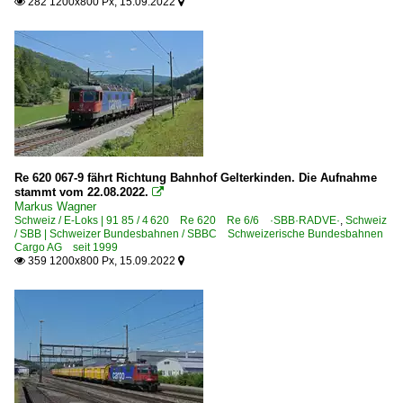
282 1200x800 Px, 15.09.2022


Re 620 067-9 fährt Richtung Bahnhof Gelterkinden. Die Aufnahme
stammt vom 22.08.2022.

Markus Wagner
Schweiz / E-Loks | 91 85 / 4 620 Re 620 Re 6/6 ·SBB·RADVE·
,
Schweiz
/ SBB | Schweizer Bundesbahnen / SBBC Schweizerische Bundesbahnen
Cargo AG seit 1999
359 1200x800 Px, 15.09.2022

