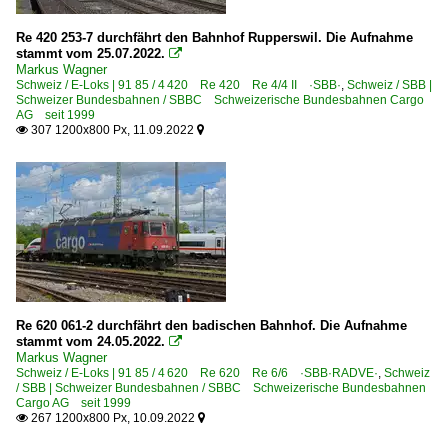
Re 420 253-7 durchfährt den Bahnhof Rupperswil. Die Aufnahme
stammt vom 25.07.2022.

Markus Wagner
Schweiz / E-Loks | 91 85 / 4 420 Re 420 Re 4/4 II ·SBB·
,
Schweiz / SBB |
Schweizer Bundesbahnen / SBBC Schweizerische Bundesbahnen Cargo
AG seit 1999
307 1200x800 Px, 11.09.2022


Re 620 061-2 durchfährt den badischen Bahnhof. Die Aufnahme
stammt vom 24.05.2022.

Markus Wagner
Schweiz / E-Loks | 91 85 / 4 620 Re 620 Re 6/6 ·SBB·RADVE·
,
Schweiz
/ SBB | Schweizer Bundesbahnen / SBBC Schweizerische Bundesbahnen
Cargo AG seit 1999
267 1200x800 Px, 10.09.2022

