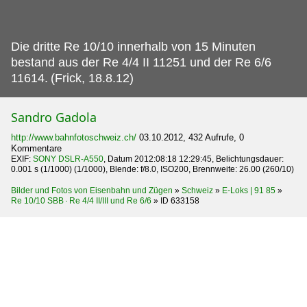
Die dritte Re 10/10 innerhalb von 15 Minuten
bestand aus der Re 4/4 II 11251 und der Re 6/6
11614.
(Frick, 18.8.12)
Sandro Gadola
http://www.bahnfotoschweiz.ch/
03.10.2012, 432 Aufrufe, 0
Kommentare
EXIF:
SONY DSLR-A550
, Datum 2012:08:18 12:29:45, Belichtungsdauer:
0.001 s (1/1000) (1/1000), Blende: f/8.0, ISO200, Brennweite: 26.00 (260/10)
Bilder und Fotos von Eisenbahn und Zügen
»
Schweiz
»
E-Loks | 91 85
»
Re 10/10 SBB · Re 4/4 II/III und Re 6/6
»
ID 633158