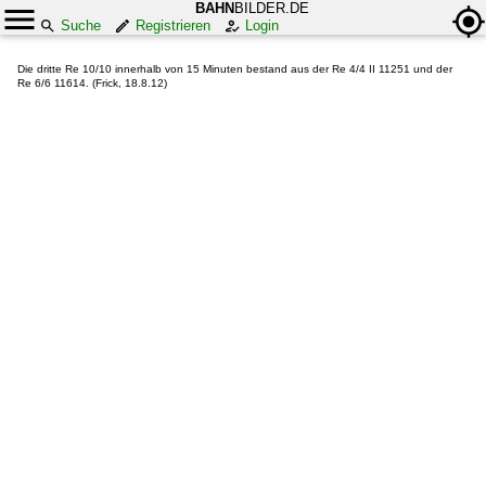
BAHN
BILDER.DE
Suche
Registrieren
Login
Die dritte Re 10/10 innerhalb von 15 Minuten bestand aus der Re 4/4 II 11251 und der
Re 6/6 11614. (Frick, 18.8.12)