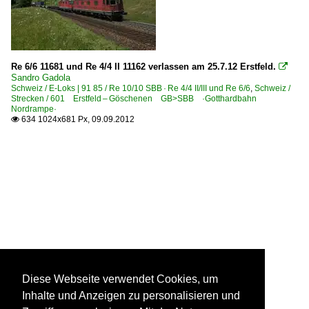
Re 6/6 11681 und Re 4/4 II 11162 verlassen am 25.7.12 Erstfeld.

Sandro Gadola
Schweiz / E-Loks | 91 85 / Re 10/10 SBB · Re 4/4 II/III und Re 6/6
,
Schweiz /
Strecken / 601 Erstfeld – Göschenen GB>SBB ·Gotthardbahn
Nordrampe·
634 1024x681 Px, 09.09.2012

Diese Webseite verwendet Cookies, um
Inhalte und Anzeigen zu personalisieren und