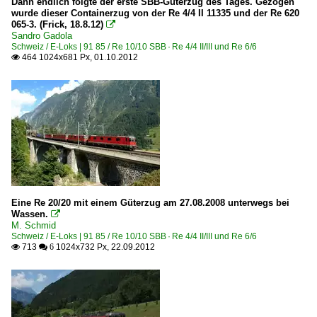
Dann endlich folgte der erste SBB-Güterzug des Tages. Gezogen
wurde dieser Containerzug von der Re 4/4 II 11335 und der Re 620
065-3. (Frick, 18.8.12)

Sandro Gadola
Schweiz / E-Loks | 91 85 / Re 10/10 SBB · Re 4/4 II/III und Re 6/6
464 1024x681 Px, 01.10.2012

Eine Re 20/20 mit einem Güterzug am 27.08.2008 unterwegs bei
Wassen.

M. Schmid
Schweiz / E-Loks | 91 85 / Re 10/10 SBB · Re 4/4 II/III und Re 6/6
713
1024x732 Px, 22.09.2012

 6