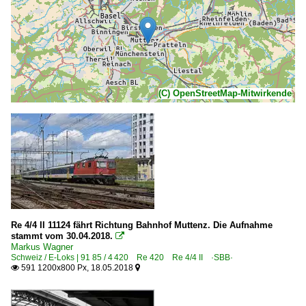
(C) OpenStreetMap-Mitwirkende
Re 4/4 II 11124 fährt Richtung Bahnhof Muttenz. Die Aufnahme
stammt vom 30.04.2018.

Markus Wagner
Schweiz / E-Loks | 91 85 / 4 420 Re 420 Re 4/4 II ·SBB·
591 1200x800 Px, 18.05.2018

