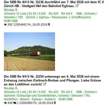
Die SBB Re 4/4 II Nr. 11136 durchfährt am 7. Mai 2018 mit dem IC 4
Zürich HB - Stuttgart Hbf den Bahnhof Eglisau.

Nicolas K.
Schweiz / E-Loks | 91 85 / 4 420 Re 420 Re 4/4 II ·SBB·
,
Schweiz /
Strecken / 760 (Zürich–) Eglisau – Neuhausen (–Schaffhausen)
NOB>SBB
392 1200x842 Px, 16.05.2018


Die SBB Re 4/4 II Nr. 11154 unterwegs am 6. Mai 2018 mit einem
Extrazug zwischen Embrach-Rorbas und Pfungen. Liebe Grüsse
an den Lokführer zurück!

Nicolas K.
Schweiz / E-Loks | 91 85 / 4 420 Re 420 Re 4/4 II ·SBB·
,
Schweiz /
Galerien / Extrazüge und Sonderfahrten
,
Schweiz / Strecken / 761
Winterthur – Bülach – Eglisau – Koblenz NOB>SBB
446
1200x900 Px, 16.05.2018

 2
