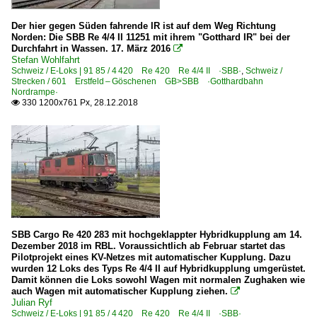
Der hier gegen Süden fahrende IR ist auf dem Weg Richtung
Norden: Die SBB Re 4/4 II 11251 mit ihrem "Gotthard IR" bei der
Durchfahrt in Wassen. 17. März 2016

Stefan Wohlfahrt
Schweiz / E-Loks | 91 85 / 4 420 Re 420 Re 4/4 II ·SBB·
,
Schweiz /
Strecken / 601 Erstfeld – Göschenen GB>SBB ·Gotthardbahn
Nordrampe·
330 1200x761 Px, 28.12.2018

SBB Cargo Re 420 283 mit hochgeklappter Hybridkupplung am 14.
Dezember 2018 im RBL. Voraussichtlich ab Februar startet das
Pilotprojekt eines KV-Netzes mit automatischer Kupplung. Dazu
wurden 12 Loks des Typs Re 4/4 II auf Hybridkupplung umgerüstet.
Damit können die Loks sowohl Wagen mit normalen Zughaken wie
auch Wagen mit automatischer Kupplung ziehen.

Julian Ryf
Schweiz / E-Loks | 91 85 / 4 420 Re 420 Re 4/4 II ·SBB·