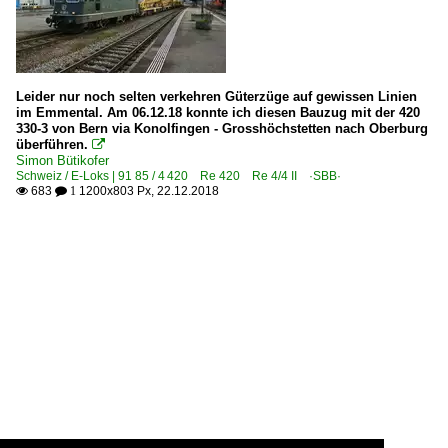
Leider nur noch selten verkehren Güterzüge auf gewissen Linien
im Emmental. Am 06.12.18 konnte ich diesen Bauzug mit der 420
330-3 von Bern via Konolfingen - Grosshöchstetten nach Oberburg
überführen.

Simon Bütikofer
Schweiz / E-Loks | 91 85 / 4 420 Re 420 Re 4/4 II ·SBB·
683
1200x803 Px, 22.12.2018

 1