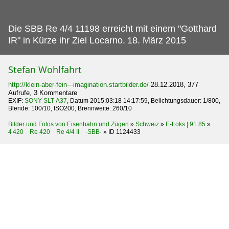
Die SBB Re 4/4 11198 erreicht mit einem "Gotthard
IR" in Kürze ihr Ziel Locarno.
18. März 2015
Stefan Wohlfahrt
http://klein-aber-fein---imagination.startbilder.de/
28.12.2018, 377
Aufrufe, 3 Kommentare
EXIF:
SONY SLT-A37
, Datum 2015:03:18 14:17:59, Belichtungsdauer: 1/800,
Blende: 100/10, ISO200, Brennweite: 260/10
Bilder und Fotos von Eisenbahn und Zügen
»
Schweiz
»
E-Loks | 91 85
»
4 420 Re 420 Re 4/4 II ·SBB·
»
ID 1124433