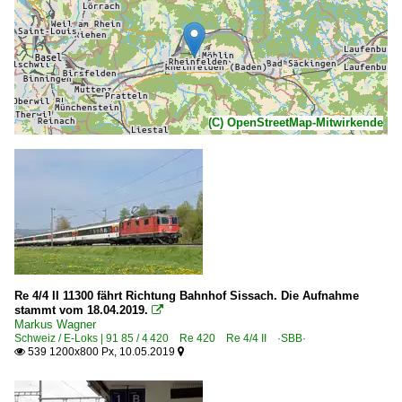
(C) OpenStreetMap-Mitwirkende
Re 4/4 II 11300 fährt Richtung Bahnhof Sissach. Die Aufnahme
stammt vom 18.04.2019.

Markus Wagner
Schweiz / E-Loks | 91 85 / 4 420 Re 420 Re 4/4 II ·SBB·
539 1200x800 Px, 10.05.2019

