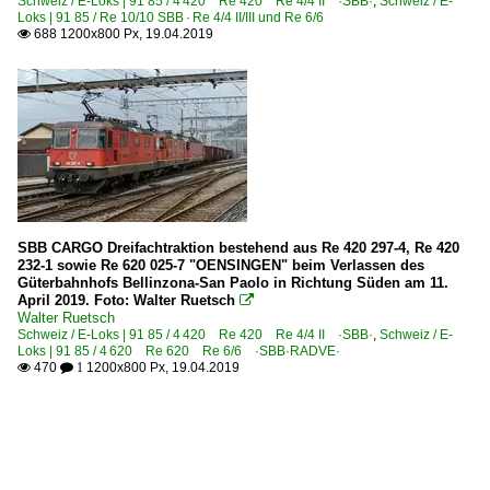
Schweiz / E-Loks | 91 85 / 4 420 Re 420 Re 4/4 II ·SBB·
,
Schweiz / E-
Loks | 91 85 / Re 10/10 SBB · Re 4/4 II/III und Re 6/6
688 1200x800 Px, 19.04.2019

SBB CARGO Dreifachtraktion bestehend aus Re 420 297-4, Re 420
232-1 sowie Re 620 025-7 "OENSINGEN" beim Verlassen des
Güterbahnhofs Bellinzona-San Paolo in Richtung Süden am 11.
April 2019. Foto: Walter Ruetsch

Walter Ruetsch
Schweiz / E-Loks | 91 85 / 4 420 Re 420 Re 4/4 II ·SBB·
,
Schweiz / E-
Loks | 91 85 / 4 620 Re 620 Re 6/6 ·SBB·RADVE·
470
1200x800 Px, 19.04.2019

 1