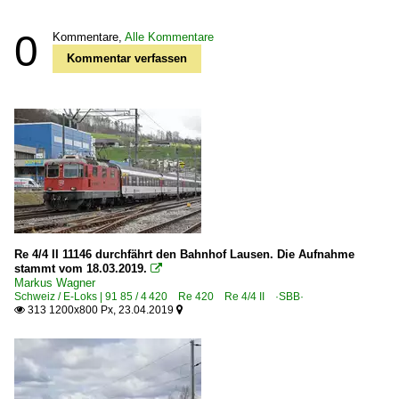
0
Kommentare,
Alle Kommentare
Kommentar verfassen
Re 4/4 II 11146 durchfährt den Bahnhof Lausen. Die Aufnahme
stammt vom 18.03.2019.

Markus Wagner
Schweiz / E-Loks | 91 85 / 4 420 Re 420 Re 4/4 II ·SBB·
313 1200x800 Px, 23.04.2019

