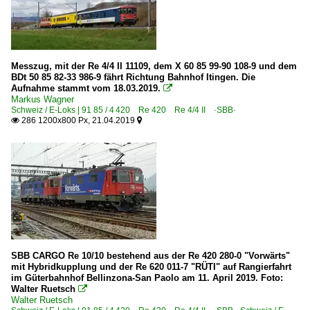
Messzug, mit der Re 4/4 II 11109, dem X 60 85 99-90 108-9 und dem
BDt 50 85 82-33 986-9 fährt Richtung Bahnhof Itingen. Die
Aufnahme stammt vom 18.03.2019.

Markus Wagner
Schweiz / E-Loks | 91 85 / 4 420 Re 420 Re 4/4 II ·SBB·
286 1200x800 Px, 21.04.2019


SBB CARGO Re 10/10 bestehend aus der Re 420 280-0 "Vorwärts"
mit Hybridkupplung und der Re 620 011-7 "RÜTI" auf Rangierfahrt
im Güterbahnhof Bellinzona-San Paolo am 11. April 2019. Foto:
Walter Ruetsch

Walter Ruetsch