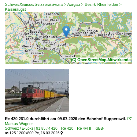
Schweiz/Suisse/Svizzera/Svizra > Aargau > Bezirk Rheinfelden >
Kaiseraugst
(C) OpenStreetMap-Mitwirkende
Re 420 261-0 durchfährt am 09.03.2026 den Bahnhof Rupperswil.

Markus Wagner
Schweiz / E-Loks | 91 85 / 4 420 Re 420 Re 4/4 II ·SBB·
125 1200x800 Px, 16.03.2026

