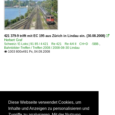
421 379-9 trifft mit EC 195 aus Zürich in Lindau ein. (30.08.2008)

Herbert Graf
Schweiz / E-Loks | 91 85 / 4 421 Re 421 Re 4/4 II CH+D ·SBB·
,
Bahnbilder-Treffen / Treffen 2008 / 2008-08-30 Lindau
1003 800x491 Px, 04.09.2008

Diese Webseite verwendet Cookies, um
Inhalte und Anzeigen zu personalisieren und
Zugriffe zu analysieren. Mit der Nutzung