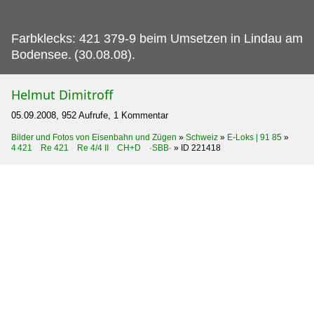
Farbklecks: 421 379-9 beim Umsetzen in Lindau am
Bodensee.
(30.08.08).
Helmut Dimitroff
05.09.2008, 952 Aufrufe, 1 Kommentar
Bilder und Fotos von Eisenbahn und Zügen
»
Schweiz
»
E-Loks | 91 85
»
4 421 Re 421 Re 4/4 II CH+D ·SBB·
»
ID 221418