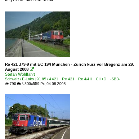
Re 421 379-9 mit EC 194 München - Zürich kurz vor Bregenz am 29.
August 2008

Stefan Wohlfahrt
Schweiz / E-Loks | 91 85 / 4 421 Re 421 Re 4/4 II CH+D ·SBB·
790
800x559 Px, 04.09.2008

 3