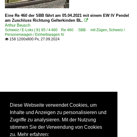
Eine Re 460 der SBB fährt am 05.04.2021 mit einem EW IV Pendel
am Zuschluss Richtung Gelterkinden BL.

Arthur Beusch
Schweiz / E-Loks | 91 85 / 4 460 Re 460 ·SBB· mit Zügen
,
Schweiz /
Personenwagen / Einheitswagen IV
158 1200x800 Px, 27.09.2024

Diese Webseite verwendet Cookies, um
Inhalte und Anzeigen zu personalisieren und
Zugriffe zu analysieren. Mit der Nutzung
stimmen Sie der Verwendung von Cookies
zu. Mehr erfahren: