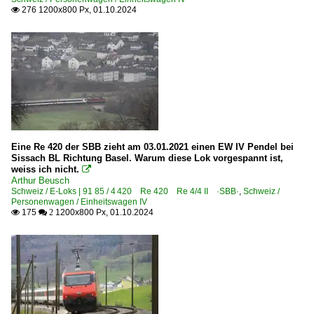
276 1200x800 Px, 01.10.2024

Eine Re 420 der SBB zieht am 03.01.2021 einen EW IV Pendel bei
Sissach BL Richtung Basel. Warum diese Lok vorgespannt ist,
weiss ich nicht.

Arthur Beusch
Schweiz / E-Loks | 91 85 / 4 420 Re 420 Re 4/4 II ·SBB·
,
Schweiz /
Personenwagen / Einheitswagen IV
175
1200x800 Px, 01.10.2024

 2