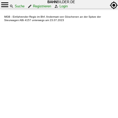
BAHN
BILDER.DE
Suche
Registrieren
Login
MGB - Einfahrender Regio im Bhf. Andermatt von Göschenen an der Spitze der
Steurwagen ABt 4157 unterwegs am 23.07.2023