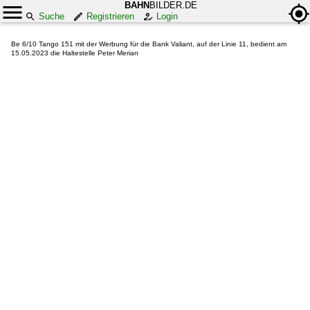
BAHN
BILDER.DE
Suche
Registrieren
Login
Be 6/10 Tango 151 mit der Werbung für die Bank Valiant, auf der Linie 11, bedient am
15.05.2023 die Haltestelle Peter Merian