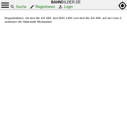
BAHN
BILDER.DE
Suche
Registrieren
Login
Doppeltraktion, mit dem Be 4/4 489, dem B4S 1492 und dem Be 4/4 498, auf der Linie 2,
verlassen die Haltestelle Messeplatz