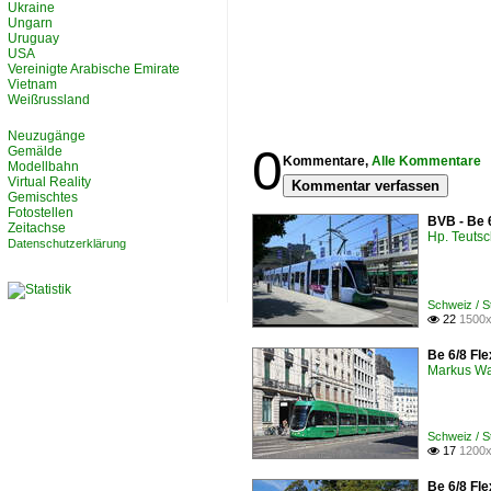
Ukraine
Ungarn
Uruguay
USA
Vereinigte Arabische Emirate
Vietnam
Weißrussland
Neuzugänge
0
Gemälde
Kommentare,
Alle Kommentare
Modellbahn
Virtual Reality
Kommentar verfassen
Gemischtes
Fotostellen
BVB - Be 
Zeitachse
Hp. Teuts
Datenschutzerklärung
Schweiz / 
22
1500x

Be 6/8 Fle
Markus W
Schweiz / 
17
1200x

Be 6/8 Fle