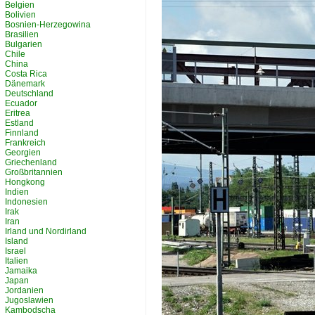
Belgien
Bolivien
Bosnien-Herzegowina
Brasilien
Bulgarien
Chile
China
Costa Rica
Dänemark
Deutschland
Ecuador
Eritrea
Estland
Finnland
Frankreich
Georgien
Griechenland
Großbritannien
Hongkong
Indien
Indonesien
Irak
Iran
Irland und Nordirland
Island
Israel
Italien
Jamaika
Japan
Jordanien
Jugoslawien
Kambodscha