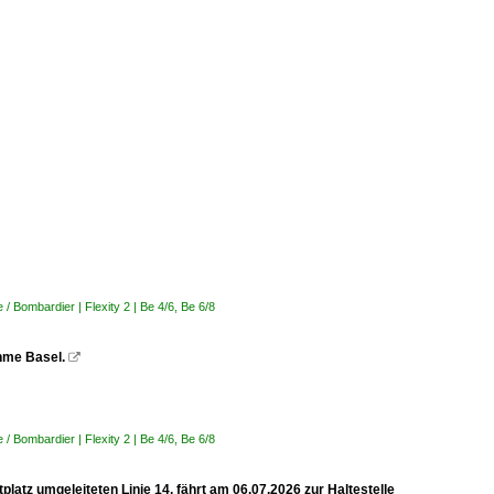
 Bombardier | Flexity 2 | Be 4/6, Be 6/8
ahme Basel.

 Bombardier | Flexity 2 | Be 4/6, Be 6/8
latz umgeleiteten Linie 14, fährt am 06.07.2026 zur Haltestelle