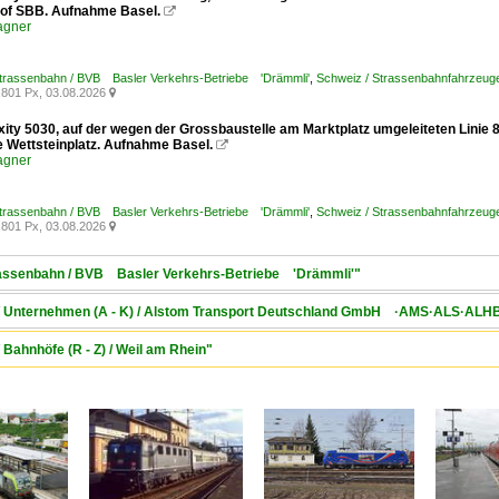
of SBB. Aufnahme Basel.

agner
Strassenbahn / BVB Basler Verkehrs-Betriebe 'Drämmli'
,
Schweiz / Strassenbahnfahrzeuge /
801 Px, 03.08.2026

exity 5030, auf der wegen der Grossbaustelle am Marktplatz umgeleiteten Linie
le Wettsteinplatz. Aufnahme Basel.

agner
Strassenbahn / BVB Basler Verkehrs-Betriebe 'Drämmli'
,
Schweiz / Strassenbahnfahrzeuge /
801 Px, 03.08.2026

trassenbahn / BVB Basler Verkehrs-Betriebe 'Drämmli'"
d / Unternehmen (A - K) / Alstom Transport Deutschland GmbH ·AMS·ALS·ALH
 Bahnhöfe (R - Z) / Weil am Rhein"