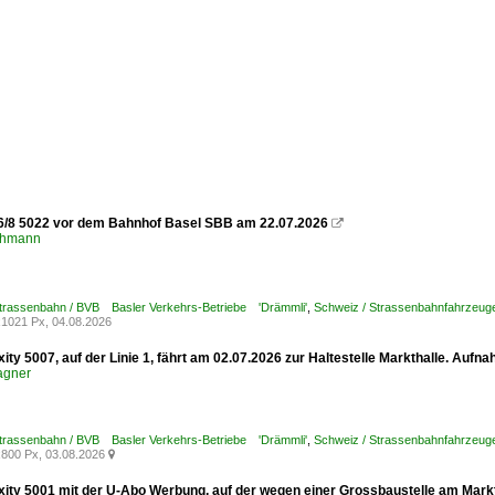
6/8 5022 vor dem Bahnhof Basel SBB am 22.07.2026

chmann
Strassenbahn / BVB Basler Verkehrs-Betriebe 'Drämmli'
,
Schweiz / Strassenbahnfahrzeuge /
1021 Px, 04.08.2026
xity 5007, auf der Linie 1, fährt am 02.07.2026 zur Haltestelle Markthalle. Aufn
agner
Strassenbahn / BVB Basler Verkehrs-Betriebe 'Drämmli'
,
Schweiz / Strassenbahnfahrzeuge /
800 Px, 03.08.2026

xity 5001 mit der U-Abo Werbung, auf der wegen einer Grossbaustelle am Marktp