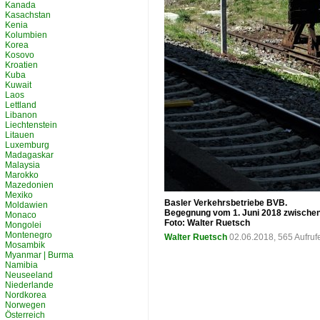
Kanada
Kasachstan
Kenia
Kolumbien
Korea
Kosovo
Kroatien
Kuba
Kuwait
Laos
Lettland
Libanon
Liechtenstein
Litauen
Luxemburg
Madagaskar
Malaysia
Marokko
Mazedonien
Mexiko
Basler Verkehrsbetriebe BVB.
Moldawien
Begegnung vom 1. Juni 2018 zwischen 
Monaco
Foto: Walter Ruetsch
Mongolei
Montenegro
Walter Ruetsch
02.06.2018, 565 Aufru
Mosambik
Myanmar | Burma
Namibia
Neuseeland
Niederlande
Nordkorea
Norwegen
Österreich