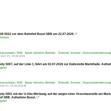
6/8 5022 vor dem Bahnhof Basel SBB am 22.07.2026

chmann
Strassenbahn / BVB Basler Verkehrs-Betriebe 'Drämmli'
,
Schweiz / Strassenbahnfahrzeuge /
1021 Px, 04.08.2026
xity 5007, auf der Linie 1, fährt am 02.07.2026 zur Haltestelle Markthalle. Aufn
agner
Strassenbahn / BVB Basler Verkehrs-Betriebe 'Drämmli'
,
Schweiz / Strassenbahnfahrzeuge /
800 Px, 03.08.2026

xity 5001 mit der U-Abo Werbung, auf der wegen einer Grossbaustelle am Marktp
of SBB. Aufnahme Basel.

agner