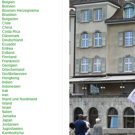
Belgien
Bolivien
Bosnien-Herzegowina
Brasilien
Bulgarien
Chile
China
Costa Rica
Dänemark
Deutschland
Ecuador
Eritrea
Estland
Finnland
Frankreich
Georgien
Griechenland
Großbritannien
Hongkong
Indien
Indonesien
Irak
Iran
Irland und Nordirland
Island
Israel
Italien
Jamaika
Japan
Jordanien
Jugoslawien
Kambodscha