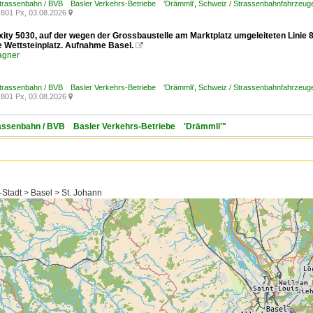
Strassenbahn / BVB Basler Verkehrs-Betriebe 'Drämmli'
,
Schweiz / Strassenbahnfahrzeuge /
801 Px, 03.08.2026

exity 5030, auf der wegen der Grossbaustelle am Marktplatz umgeleiteten Linie
le Wettsteinplatz. Aufnahme Basel.

agner
Strassenbahn / BVB Basler Verkehrs-Betriebe 'Drämmli'
,
Schweiz / Strassenbahnfahrzeuge /
801 Px, 03.08.2026

trassenbahn / BVB Basler Verkehrs-Betriebe 'Drämmli'"
-Stadt > Basel > St. Johann