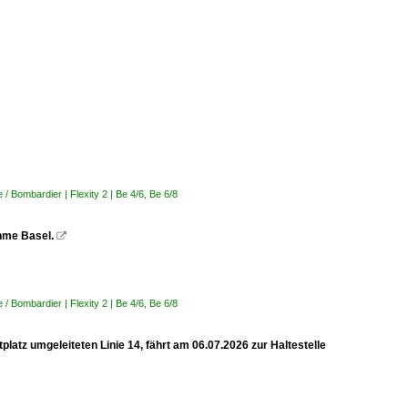
 Bombardier | Flexity 2 | Be 4/6, Be 6/8
ahme Basel.

 Bombardier | Flexity 2 | Be 4/6, Be 6/8
latz umgeleiteten Linie 14, fährt am 06.07.2026 zur Haltestelle