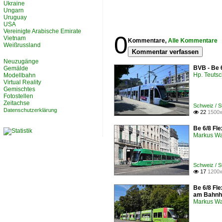
Ukraine
Ungarn
Uruguay
USA
Vereinigte Arabische Emirate
0
Vietnam
Kommentare,
Alle Kommentare
Weißrussland
Kommentar verfassen
Neuzugänge
BVB - Be 
Gemälde
Hp. Teuts
Modellbahn
Virtual Reality
Gemischtes
Fotostellen
Zeitachse
Schweiz / 
Datenschutzerklärung
22
1500x

Be 6/8 Fle
Markus W
Schweiz / 
17
1200x

Be 6/8 Fle
am Bahnh
Markus W