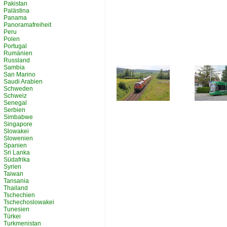
Pakistan
Palästina
Panama
Panoramafreiheit
Peru
Polen
Portugal
Rumänien
Russland
Sambia
San Marino
Saudi Arabien
Schweden
Schweiz
Senegal
Serbien
Simbabwe
Singapore
Slowakei
Slowenien
Spanien
Sri Lanka
Südafrika
Syrien
Taiwan
Tansania
Thailand
Tschechien
Tschechoslowakei
Tunesien
Türkei
Turkmenistan