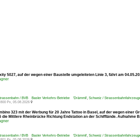
xity 5027, auf der wegen einer Baustelle umgeleiteten Linie 3, fährt am 04.05.
agner
Strassenbahn / BVB Basler Verkehrs-Betriebe 'Drämmli'
,
Schweiz / Strassenbahnfahrzeuge /
800 Px, 05.08.2026

mbino 323 mit der Werbung für 20 Jahre Tattoo in Basel, auf der wegen einer G
6 die Mittlere Rheinbrücke Richtung Endstation an der Schifflände. Aufnahme B
agner
Strassenbahn / BVB Basler Verkehrs-Betriebe 'Drämmli'
,
Schweiz / Strassenbahnfahrzeuge
801 Px, 05.08.2026
