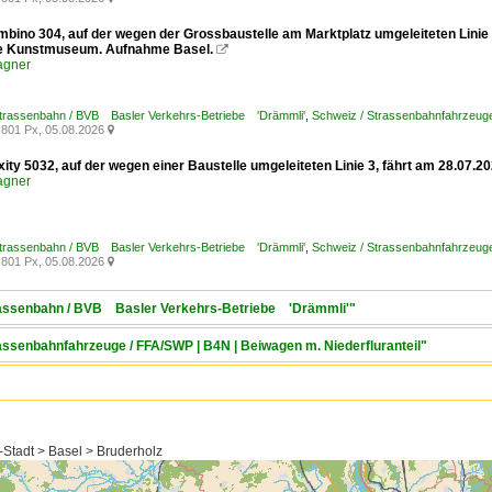
mbino 304, auf der wegen der Grossbaustelle am Marktplatz umgeleiteten Linie
le Kunstmuseum. Aufnahme Basel.

agner
Strassenbahn / BVB Basler Verkehrs-Betriebe 'Drämmli'
,
Schweiz / Strassenbahnfahrzeuge
801 Px, 05.08.2026

xity 5032, auf der wegen einer Baustelle umgeleiteten Linie 3, fährt am 28.07
agner
Strassenbahn / BVB Basler Verkehrs-Betriebe 'Drämmli'
,
Schweiz / Strassenbahnfahrzeuge /
801 Px, 05.08.2026

trassenbahn / BVB Basler Verkehrs-Betriebe 'Drämmli'"
rassenbahnfahrzeuge / FFA/SWP | B4N | Beiwagen m. Niederfluranteil"
-Stadt > Basel > Bruderholz