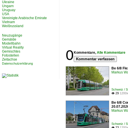
Ukraine
Ungarn
Uruguay
USA
Vereinigte Arabische Emirate
Vietnam
Weißrussland
Neuzugänge
Gemälde
Modellbahn
Virtual Reality
0
Gemischtes
Kommentare,
Alle Kommentare
Fotostellen
Kommentar verfassen
Zeitachse
Datenschutzerklärung
Be 6/8 Fle
Markus W
Schweiz / 
29
1200x

Be 6/8 Co
20.07.202
Markus W
Schweiz / 
23
1200x
