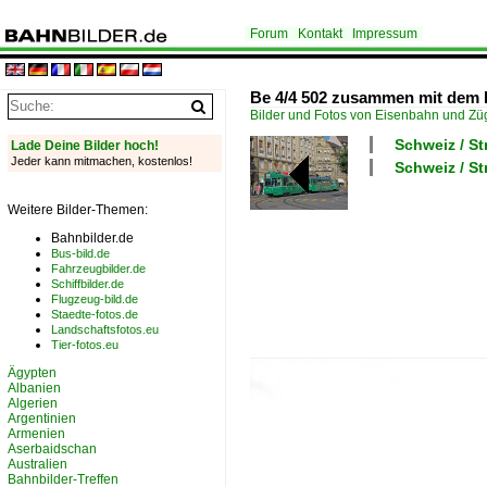
Forum
Kontakt
Impressum
Be 4/4 502 zusammen mit dem B4
Bilder und Fotos von Eisenbahn und Z
Schweiz / S
Lade Deine Bilder hoch!
Jeder kann mitmachen, kostenlos!
Schweiz / S
Weitere Bilder-Themen:
Bahnbilder.de
Bus-bild.de
Fahrzeugbilder.de
Schiffbilder.de
Flugzeug-bild.de
Staedte-fotos.de
Landschaftsfotos.eu
Tier-fotos.eu
Ägypten
Albanien
Algerien
Argentinien
Armenien
Aserbaidschan
Australien
Bahnbilder-Treffen