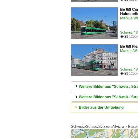
Be 6/8 Co
Haltestel
Markus W
Schweiz / 
23
1200x

Be 6/8 Fle
Markus W
Schweiz / 
23
1200x

Weitere Bilder aus "Schweiz / S
Weitere Bilder aus "Schweiz / St
Bilder aus der Umgebung
Schweiz/Suisse/Svizzera/Svizra > Basel