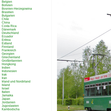
Belgien
Bolivien
Bosnien-Herzegowina
Brasilien
Bulgarien
Chile
China
Costa Rica
Dänemark
Deutschland
Ecuador
Eritrea
Estland
Finnland
Frankreich
Georgien
Griechenland
Großbritannien
Hongkong
Indien
Indonesien
Irak
Iran
Irland und Nordirland
Island
Israel
Italien
Jamaika
Japan
Jordanien
Jugoslawien
Kambodscha