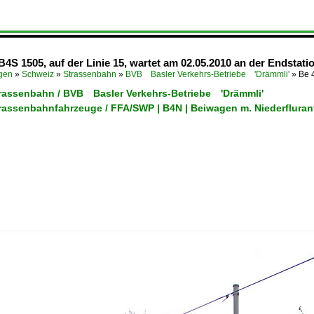
S 1505, auf der Linie 15, wartet am 02.05.2010 an der Endstati
ügen
»
Schweiz
»
Strassenbahn
»
BVB Basler Verkehrs-Betriebe 'Drämmli'
»
Be 
trassenbahn / BVB Basler Verkehrs-Betriebe 'Drämmli'
trassenbahnfahrzeuge / FFA/SWP | B4N | Beiwagen m. Niederflurant