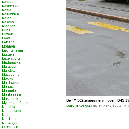
Kanada
Kasachstan
Kenia
Kolumbien
Korea
Kosovo
Kroatien
Kuba
Kuwait
Laos
Lettland
Libanon
Liechtenstein
Litauen
Luxemburg
Madagaskar
Malaysia
Marokko
Mazedonien
Mexiko
Moldawien
Monaco
Mongolei
Montenegro
Mosambik
Be 4/4 502 zusammen mit dem B4S 1505
Myanmar | Burma
Markus Wagner
06.04.2026, 129 Aufru
Namibia
Neuseeland
Niederlande
Nordkorea
Norwegen
Österreich