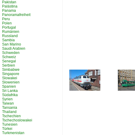
Pakistan
Palästina
Panama
Panoramafreiheit
Peru
Polen
Portugal
Rumänien
Russland
Sambia
San Marino
Saudi Arabien
Schweden
Schweiz
Senegal
Serbien
Simbabwe
Singapore
Slowakei
Slowenien
Spanien
Sri Lanka
Südafrika
Syrien
Taiwan
Tansania
Thailand
Tschechien
Tschechoslowakei
Tunesien
Türkei
Turkmenistan