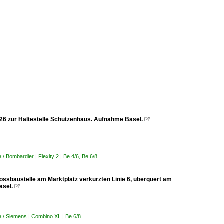
2026 zur Haltestelle Schützenhaus. Aufnahme Basel.

 Bombardier | Flexity 2 | Be 4/6, Be 6/8
rossbaustelle am Marktplatz verkürzten Linie 6, überquert am
asel.

 / Siemens | Combino XL | Be 6/8