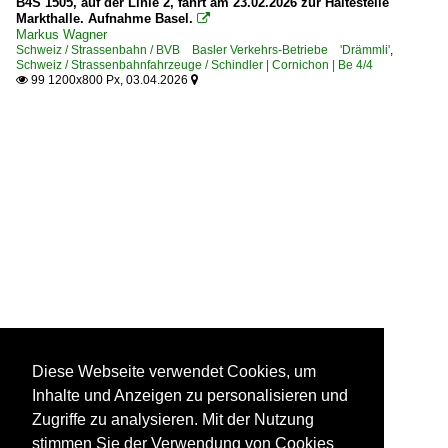
B4S 1505, auf der Linie 2, fährt am 23.02.2026 zur Haltestelle
Markthalle. Aufnahme Basel.

Markus Wagner
Schweiz / Strassenbahn / BVB Basler Verkehrs-Betriebe 'Drämmli'
,
Schweiz / Strassenbahnfahrzeuge / Schindler | Cornichon | Be 4/4
99 1200x800 Px, 03.04.2026


Diese Webseite verwendet Cookies, um
Inhalte und Anzeigen zu personalisieren und
Zugriffe zu analysieren. Mit der Nutzung
stimmen Sie der Verwendung von Cookies