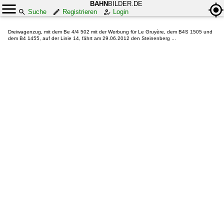
BAHN
BILDER.DE
Suche
Registrieren
Login
Dreiwagenzug, mit dem Be 4/4 502 mit der Werbung für Le Gruyère, dem B4S 1505 und
dem B4 1455, auf der Linie 14, fährt am 29.06.2012 den Steinenberg ...