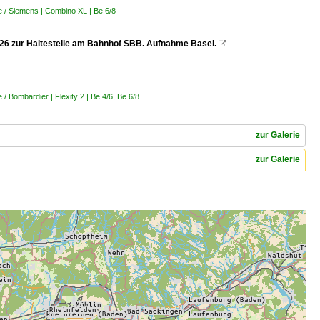
 / Siemens | Combino XL | Be 6/8
.2026 zur Haltestelle am Bahnhof SBB. Aufnahme Basel.

 Bombardier | Flexity 2 | Be 4/6, Be 6/8
zur Galerie
zur Galerie