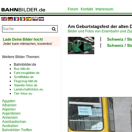
Forum
Kontakt
Impressum
Am Geburtstagsfest der alten 
Bilder und Fotos von Eisenbahn und Z
Schweiz / S
Lade Deine Bilder hoch!
Jeder kann mitmachen, kostenlos!
Schweiz / S
Weitere Bilder-Themen:
Bahnbilder.de
Bus-bild.de
Fahrzeugbilder.de
Schiffbilder.de
Flugzeug-bild.de
Staedte-fotos.de
Landschaftsfotos.eu
Tier-fotos.eu
Ägypten
Albanien
Algerien
Argentinien
Armenien
Aserbaidschan
Australien
Bahnbilder-Treffen