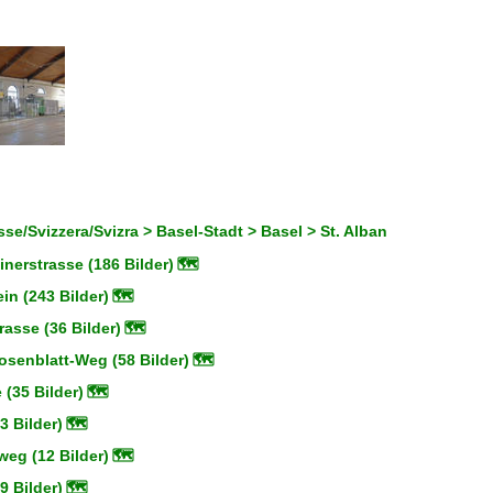
se/Svizzera/Svizra > Basel-Stadt > Basel > St. Alban
nerstrasse (186 Bilder)
🗺
n (243 Bilder)
🗺
asse (36 Bilder)
🗺
osenblatt-Weg (58 Bilder)
🗺
 (35 Bilder)
🗺
3 Bilder)
🗺
eg (12 Bilder)
🗺
9 Bilder)
🗺