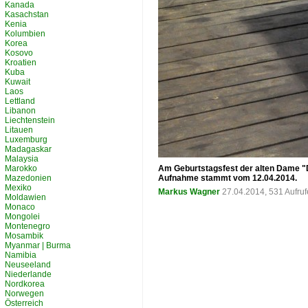
Kanada
Kasachstan
Kenia
Kolumbien
Korea
Kosovo
Kroatien
Kuba
Kuwait
Laos
Lettland
Libanon
Liechtenstein
Litauen
Luxemburg
Madagaskar
Malaysia
Marokko
Am Geburtstagsfest der alten Dame "D
Mazedonien
Aufnahme stammt vom 12.04.2014.
Mexiko
Markus Wagner
27.04.2014, 531 Aufru
Moldawien
Monaco
Mongolei
Montenegro
Mosambik
Myanmar | Burma
Namibia
Neuseeland
Niederlande
Nordkorea
Norwegen
Österreich