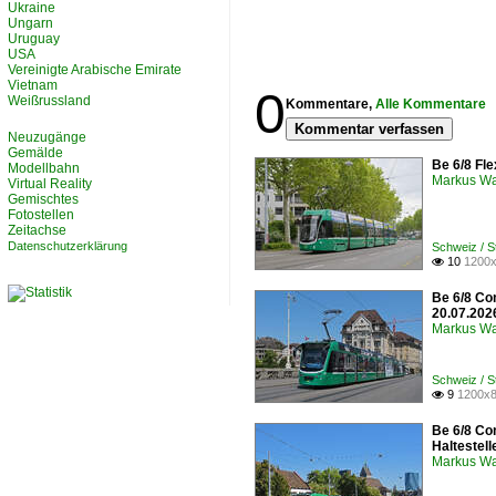
Ukraine
Ungarn
Uruguay
USA
Vereinigte Arabische Emirate
Vietnam
0
Weißrussland
Kommentare,
Alle Kommentare
Kommentar verfassen
Neuzugänge
Gemälde
Be 6/8 Fle
Modellbahn
Markus W
Virtual Reality
Gemischtes
Fotostellen
Zeitachse
Datenschutzerklärung
Schweiz / 
10
1200x

Be 6/8 Co
20.07.202
Markus W
Schweiz / 
9
1200x8

Be 6/8 Co
Haltestel
Markus W