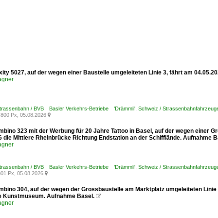
xity 5027, auf der wegen einer Baustelle umgeleiteten Linie 3, fährt am 04.05.
agner
Strassenbahn / BVB Basler Verkehrs-Betriebe 'Drämmli'
,
Schweiz / Strassenbahnfahrzeuge /
800 Px, 05.08.2026

mbino 323 mit der Werbung für 20 Jahre Tattoo in Basel, auf der wegen einer G
6 die Mittlere Rheinbrücke Richtung Endstation an der Schifflände. Aufnahme B
agner
Strassenbahn / BVB Basler Verkehrs-Betriebe 'Drämmli'
,
Schweiz / Strassenbahnfahrzeuge
01 Px, 05.08.2026

mbino 304, auf der wegen der Grossbaustelle am Marktplatz umgeleiteten Linie
le Kunstmuseum. Aufnahme Basel.

agner