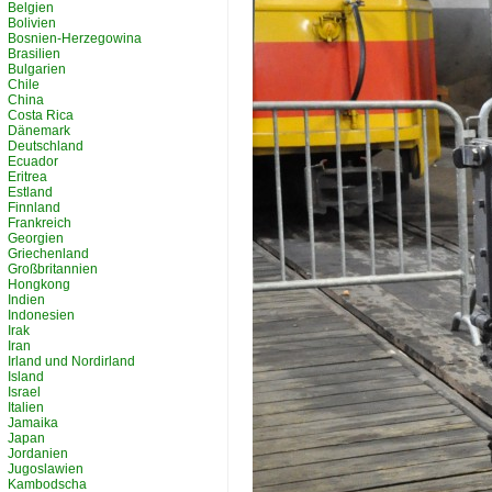
Belgien
Bolivien
Bosnien-Herzegowina
Brasilien
Bulgarien
Chile
China
Costa Rica
Dänemark
Deutschland
Ecuador
Eritrea
Estland
Finnland
Frankreich
Georgien
Griechenland
Großbritannien
Hongkong
Indien
Indonesien
Irak
Iran
Irland und Nordirland
Island
Israel
Italien
Jamaika
Japan
Jordanien
Jugoslawien
Kambodscha