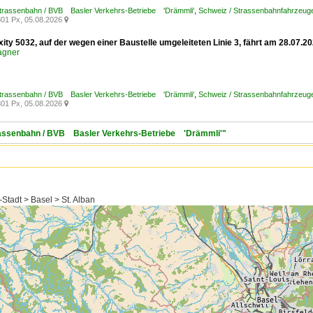
Strassenbahn / BVB Basler Verkehrs-Betriebe 'Drämmli'
,
Schweiz / Strassenbahnfahrzeuge
01 Px, 05.08.2026

xity 5032, auf der wegen einer Baustelle umgeleiteten Linie 3, fährt am 28.07
agner
Strassenbahn / BVB Basler Verkehrs-Betriebe 'Drämmli'
,
Schweiz / Strassenbahnfahrzeuge /
01 Px, 05.08.2026

trassenbahn / BVB Basler Verkehrs-Betriebe 'Drämmli'"
Stadt > Basel > St. Alban