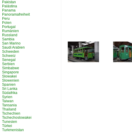
Pakistan
Palästina
Panama
Panoramafreiheit
Peru
Polen
Portugal
Rumänien
Russland
Sambia
San Marino
Saudi Arabien
Schweden
Schweiz
Senegal
Serbien
Simbabwe
Singapore
Slowakei
Slowenien
Spanien
Sri Lanka
Südafrika
Syrien
Taiwan
Tansania
Thailand
Tschechien
Tschechoslowakei
Tunesien
Türkei
Turkmenistan