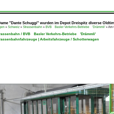
Dame "Dante Schuggi" wurden im Depot Dreispitz diverse Oldtime
ügen
»
Schweiz
»
Strassenbahn
»
BVB Basler Verkehrs-Betriebe 'Drämmli'
»
Am 
trassenbahn / BVB Basler Verkehrs-Betriebe 'Drämmli'
trassenbahnfahrzeuge | Arbeitsfahrzeuge / Schotterwagen