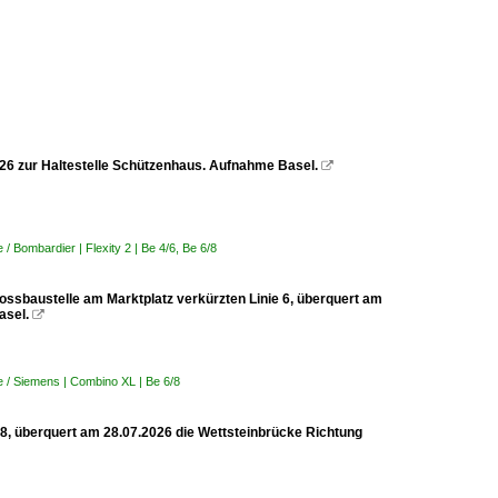
2026 zur Haltestelle Schützenhaus. Aufnahme Basel.

 Bombardier | Flexity 2 | Be 4/6, Be 6/8
rossbaustelle am Marktplatz verkürzten Linie 6, überquert am
asel.

 / Siemens | Combino XL | Be 6/8
 8, überquert am 28.07.2026 die Wettsteinbrücke Richtung