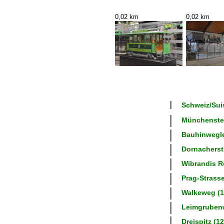
0,02 km
0,02 km
Schweiz/Suis
Münchenstei
Bauhinweglei
Dornacherstr
Wibrandis R
Prag-Strasse
Walkeweg (1
Leimgrubenw
Dreispitz (12