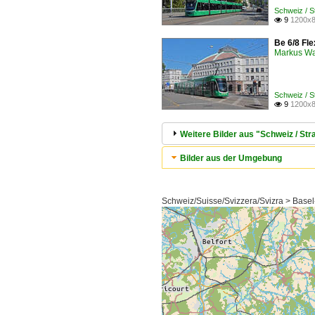
Schweiz / 
9
1200x8

Be 6/8 Fle
Markus W
Schweiz / 
9
1200x8

Weitere Bilder aus "Schweiz / S
Bilder aus der Umgebung
Schweiz/Suisse/Svizzera/Svizra > Basel-