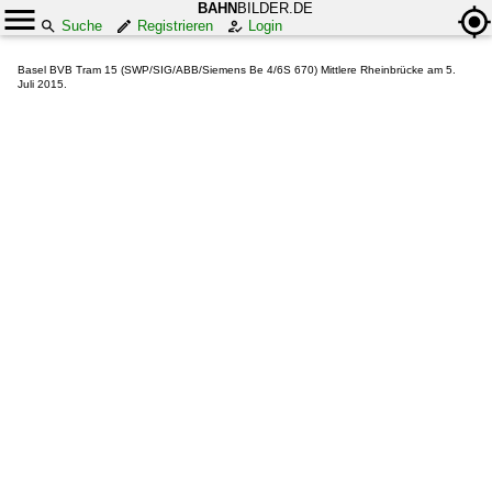
BAHN
BILDER.DE
Suche
Registrieren
Login
Basel BVB Tram 15 (SWP/SIG/ABB/Siemens Be 4/6S 670) Mittlere Rheinbrücke am 5.
Juli 2015.