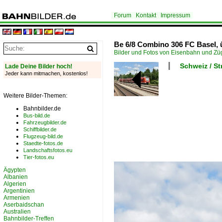
Forum
Kontakt
Impressum
Be 6/8 Combino 306 FC Basel, 
Bilder und Fotos von Eisenbahn und Z
Schweiz / S
Lade Deine Bilder hoch!
Jeder kann mitmachen, kostenlos!
Weitere Bilder-Themen:
Bahnbilder.de
Bus-bild.de
Fahrzeugbilder.de
Schiffbilder.de
Flugzeug-bild.de
Staedte-fotos.de
Landschaftsfotos.eu
Tier-fotos.eu
Ägypten
Albanien
Algerien
Argentinien
Armenien
Aserbaidschan
Australien
Bahnbilder-Treffen