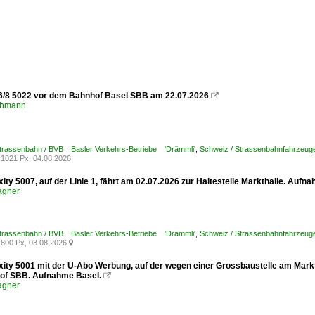
6/8 5022 vor dem Bahnhof Basel SBB am 22.07.2026

chmann
Strassenbahn / BVB Basler Verkehrs-Betriebe 'Drämmli'
,
Schweiz / Strassenbahnfahrzeuge /
1021 Px, 04.08.2026
xity 5007, auf der Linie 1, fährt am 02.07.2026 zur Haltestelle Markthalle. Aufn
agner
Strassenbahn / BVB Basler Verkehrs-Betriebe 'Drämmli'
,
Schweiz / Strassenbahnfahrzeuge /
800 Px, 03.08.2026

xity 5001 mit der U-Abo Werbung, auf der wegen einer Grossbaustelle am Marktp
of SBB. Aufnahme Basel.

agner