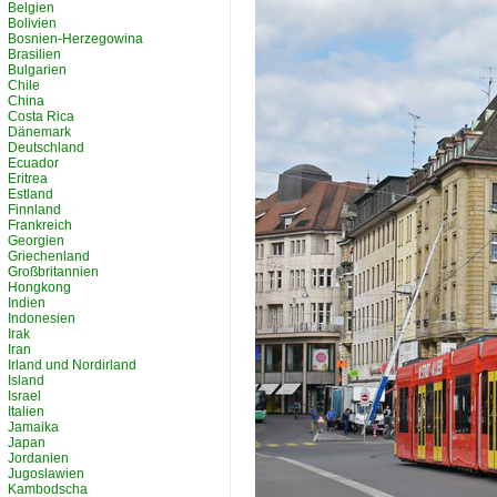
Belgien
Bolivien
Bosnien-Herzegowina
Brasilien
Bulgarien
Chile
China
Costa Rica
Dänemark
Deutschland
Ecuador
Eritrea
Estland
Finnland
Frankreich
Georgien
Griechenland
Großbritannien
Hongkong
Indien
Indonesien
Irak
Iran
Irland und Nordirland
Island
Israel
Italien
Jamaika
Japan
Jordanien
Jugoslawien
Kambodscha