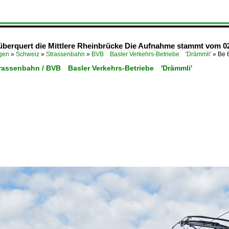
überquert die Mittlere Rheinbrücke Die Aufnahme stammt vom 02
ügen
»
Schweiz
»
Strassenbahn
»
BVB Basler Verkehrs-Betriebe 'Drämmli'
»
Be 
trassenbahn / BVB Basler Verkehrs-Betriebe 'Drämmli'