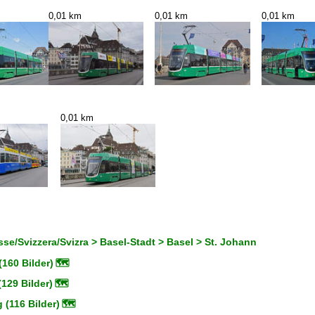
0,01 km
0,01 km
0,01 km
0,01 km
se/Svizzera/Svizra > Basel-Stadt > Basel > St. Johann
160 Bilder)
🗺
(129 Bilder)
🗺
(116 Bilder)
🗺