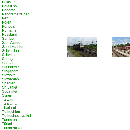
Pakistan
Palästina
Panama
Panoramafreiheit
Peru
Polen
Portugal
Rumänien
Russland
Sambia
San Marino
Saudi Arabien
Schweden
Schweiz
Senegal
Serbien
Simbabwe
Singapore
Slowakei
Slowenien
Spanien
Sri Lanka
Südafrika
Syrien
Taiwan
Tansania
Thailand
Tschechien
Tschechoslowakei
Tunesien
Türkei
Turkmenistan