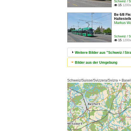
Schweiz / 
15
1200x

Be 6/8 Fl
Haltestel
Markus W
Schweiz / 
15
1200x

Weitere Bilder aus "Schweiz / S
Bilder aus der Umgebung
Schweiz/Suisse/Svizzera/Svizra > Basel