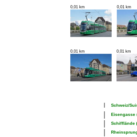
0,01 km
0,01 km
0,01 km
0,01 km
Schweiz/Suis
Eisengasse (
Schifflände 
Rheinsprung 