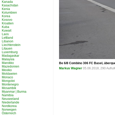
Kanada
Kasachstan
Kenia
Kolumbien
Korea
Kosovo
Kroatien
Kuba
Kuwait
Laos
Lettland
Libanon
Liechtenstein
Litauen
Luxemburg
Madagaskar
Malaysia
Marokko
Be 6/8 Combino 306 FC Basel, überqu
Mazedonien
Markus Wagner
05.06.2018, 290 Aufru
Mexiko
Moldawien
Monaco
Mongolei
Montenegro
Mosambik
Myanmar | Burma
Namibia
Neuseeland
Niederlande
Nordkorea
Norwegen
Österreich