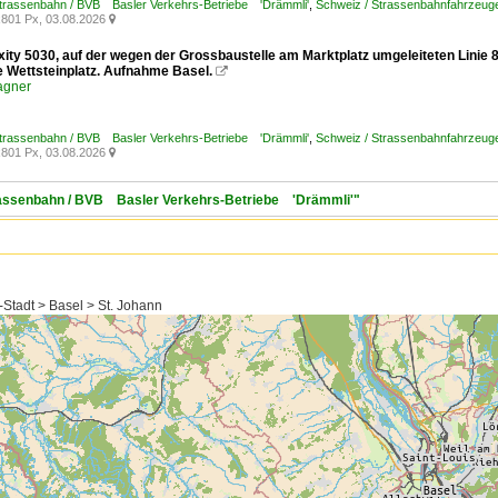
Strassenbahn / BVB Basler Verkehrs-Betriebe 'Drämmli'
,
Schweiz / Strassenbahnfahrzeuge /
801 Px, 03.08.2026

exity 5030, auf der wegen der Grossbaustelle am Marktplatz umgeleiteten Linie
le Wettsteinplatz. Aufnahme Basel.

agner
Strassenbahn / BVB Basler Verkehrs-Betriebe 'Drämmli'
,
Schweiz / Strassenbahnfahrzeuge /
801 Px, 03.08.2026

trassenbahn / BVB Basler Verkehrs-Betriebe 'Drämmli'"
-Stadt > Basel > St. Johann