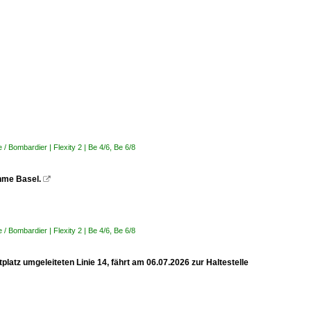
 Bombardier | Flexity 2 | Be 4/6, Be 6/8
ahme Basel.

 Bombardier | Flexity 2 | Be 4/6, Be 6/8
latz umgeleiteten Linie 14, fährt am 06.07.2026 zur Haltestelle