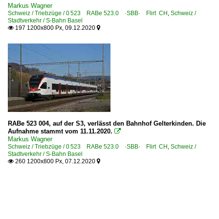
Markus Wagner
Schweiz / Triebzüge / 0 523 RABe 523.0 ·SBB· Flirt CH
,
Schweiz /
Stadtverkehr / S-Bahn Basel
197 1200x800 Px, 09.12.2020


RABe 523 004, auf der S3, verlässt den Bahnhof Gelterkinden. Die
Aufnahme stammt vom 11.11.2020.

Markus Wagner
Schweiz / Triebzüge / 0 523 RABe 523.0 ·SBB· Flirt CH
,
Schweiz /
Stadtverkehr / S-Bahn Basel
260 1200x800 Px, 07.12.2020

