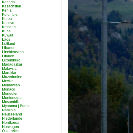
Kanada
Kasachstan
Kenia
Kolumbien
Korea
Kosovo
Kroatien
Kuba
Kuwait
Laos
Lettland
Libanon
Liechtenstein
Litauen
Luxemburg
Madagaskar
Malaysia
Marokko
Mazedonien
Mexiko
Moldawien
Monaco
Mongolei
Montenegro
Mosambik
Myanmar | Burma
Namibia
Neuseeland
Niederlande
Nordkorea
Norwegen
Österreich