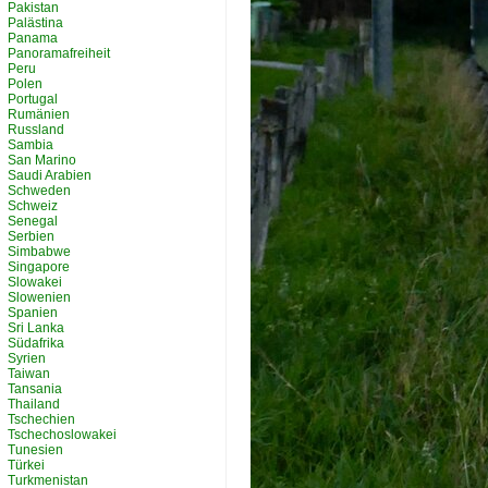
Pakistan
Palästina
Panama
Panoramafreiheit
Peru
Polen
Portugal
Rumänien
Russland
Sambia
San Marino
Saudi Arabien
Schweden
Schweiz
Senegal
Serbien
Simbabwe
Singapore
Slowakei
Slowenien
Spanien
Sri Lanka
Südafrika
Syrien
Taiwan
Tansania
Thailand
Tschechien
Tschechoslowakei
Tunesien
Türkei
Turkmenistan