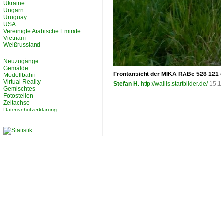
Ukraine
Ungarn
Uruguay
USA
Vereinigte Arabische Emirate
Vietnam
Weißrussland
Neuzugänge
Gemälde
Frontansicht der MIKA RABe 528 121 di
Modellbahn
Virtual Reality
Stefan H.
http://wallis.startbilder.de/
15.1
Gemischtes
Fotostellen
Zeitachse
Datenschutzerklärung