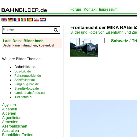
Forum
Kontakt
Impressum
Frontansicht der MIKA RABe 528 
Bilder und Fotos von Eisenbahn und Z
Schweiz / T
Lade Deine Bilder hoch!
Jeder kann mitmachen, kostenlos!
Weitere Bilder-Themen:
Bahnbilder.de
Bus-bild.de
Fahrzeugbilder.de
Schiffbilder.de
Flugzeug-bild.de
Staedte-fotos.de
Landschaftsfotos.eu
Tier-fotos.eu
Ägypten
Albanien
Algerien
Argentinien
Armenien
Aserbaidschan
Australien
Bahnbilder-Treffen