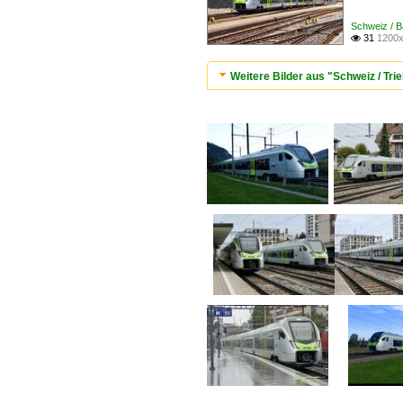
Schweiz / B
31
1200x

Weitere Bilder aus "Schweiz / T