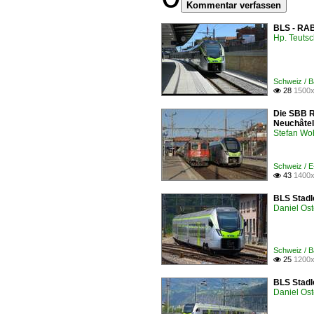
Kommentar verfassen
BLS - RAB
Hp. Teuts
Schweiz / B
28
1500x

Die SBB R
Neuchâtel 
Stefan Woh
Schweiz / 
43
1400x

BLS Stadl
Daniel Ost
Schweiz / B
25
1200x

BLS Stadl
Daniel Ost