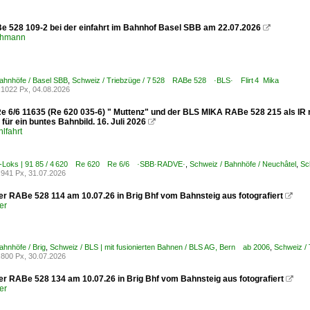
e 528 109-2 bei der einfahrt im Bahnhof Basel SBB am 22.07.2026

chmann
ahnhöfe / Basel SBB
,
Schweiz / Triebzüge / 7 528 RABe 528 ·BLS· Flirt 4 Mika
1022 Px, 04.08.2026
e 6/6 11635 (Re 620 035-6) " Muttenz" und der BLS MIKA RABe 528 215 als I
für ein buntes Bahnbild. 16. Juli 2026

lfahrt
E-Loks | 91 85 / 4 620 Re 620 Re 6/6 ·SBB·RADVE·
,
Schweiz / Bahnhöfe / Neuchâtel
,
Sc
941 Px, 31.07.2026
er RABe 528 114 am 10.07.26 in Brig Bhf vom Bahnsteig aus fotografiert

er
ahnhöfe / Brig
,
Schweiz / BLS | mit fusionierten Bahnen / BLS AG, Bern ab 2006
,
Schweiz /
800 Px, 30.07.2026
er RABe 528 134 am 10.07.26 in Brig Bhf vom Bahnsteig aus fotografiert

er