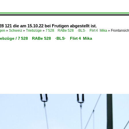
121 die am 15.10.22 bei Frutigen abgestellt ist.
ügen
»
Schweiz
»
Triebzüge
»
7 528 RABe 528 ·BLS· Flirt 4 Mika
»
Frontansic
riebzüge / 7 528 RABe 528 ·BLS· Flirt 4 Mika