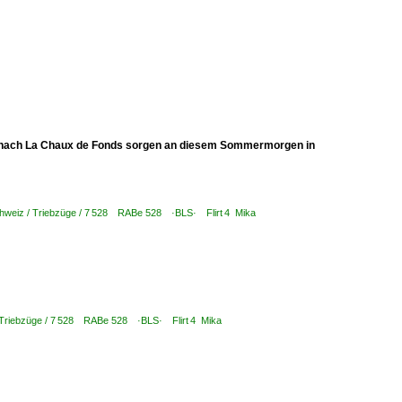
R nach La Chaux de Fonds sorgen an diesem Sommermorgen in
hweiz / Triebzüge / 7 528 RABe 528 ·BLS· Flirt 4 Mika
 Triebzüge / 7 528 RABe 528 ·BLS· Flirt 4 Mika