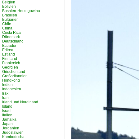
Belgien
Bolivien
Bosnien-Herzegowina
Brasilien
Bulgarien
Chile
China
Costa Rica
Dänemark
Deutschland
Ecuador
Eritrea
Estland
Finnland
Frankreich
Georgien
Griechenland
Großbritannien
Hongkong
Indien
Indonesien
Irak
Iran
Irland und Nordirland
Island
Israel
Italien
Jamaika
Japan
Jordanien
Jugoslawien
Kambodscha