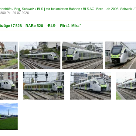
ahnhöfe / Brig
,
Schweiz / BLS | mit fusionierten Bahnen / BLS AG, Bern ab 2006
,
Schweiz /
800 Px, 29.07.2026
riebzüge / 7 528 RABe 528 ·BLS· Flirt 4 Mika"