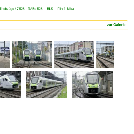
 Triebzüge / 7 528 RABe 528 ·BLS· Flirt 4 Mika
zur Galerie