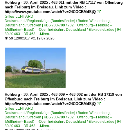
Hohberg - 30. April 2025 : 463 011 mit der RB 17117 von Offenburg
ICE 3 BR 403 · 5 403
nach Freiburg im Breisgau. Link zum Video :
https://www.youtube.com/watch?v=24COCBMdSjQ

ICE 3 BR 407 · 5 407 ·Velaro D·
Gilles LENHARD
Deutschland / Regionalzüge (Bundesländer) / Baden-Württemberg
,
ICE 3 M BR 406 · 5 406
Deutschland / Strecken | KBS 700-799 / 702 Offenburg – Freiburg –
Müllheim (– Basel) ·Oberrheinbahn·
,
Deutschland / Elektrotriebzüge | 94
ICE 3neo BR 408 · 5 408 ·Velaro MS·
80 / 0 463 BR 463 ·Mireo·
59 1200x817 Px, 19.07.2026
ICE 4 BR 412 · x 412 · x 812

ICE S | BR 410.1 unter "Bahndienstfahrzeuge | Triebfahrze
Elektrotriebzüge | 94 80
0 425 BR 425 'Quietschie'
0 429 BR 429.0 ·Flirt (fünfteilig)· Private
0 429 BR 429.1 ·Flirt 3 (fünfteilig)· Private
Hohberg - 30. April 2025 : 463 009 + 463 002 mit der RB 17119 von
0 440 BR 440 ·Coradia Continental· 'Mopsgesicht'
Offenburg nach Freiburg im Breisgau. Link zum Video :
https://www.youtube.com/watch?v=24COCBMdSjQ

0 463 BR 463 ·Mireo·
Gilles LENHARD
Deutschland / Regionalzüge (Bundesländer) / Baden-Württemberg
,
1 440 BR 440 ·Coradia Continental 2· 'Grinsekatze'
Deutschland / Strecken | KBS 700-799 / 702 Offenburg – Freiburg –
Müllheim (– Basel) ·Oberrheinbahn·
,
Deutschland / Elektrotriebzüge | 94
1 462 BR 462 ·Desiro HC (vierteilig)·
80 / 0 463 BR 463 ·Mireo·