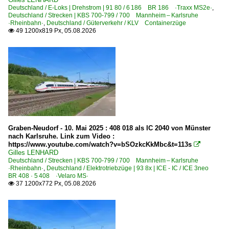
Deutschland / E-Loks | Drehstrom | 91 80 / 6 186 BR 186 ·Traxx MS2e·
,
Unternehmen
Deutschland / Strecken | KBS 700-799 / 700 Mannheim – Karlsruhe
·Rheinbahn·
,
Deutschland / Güterverkehr / KLV Containerzüge
49 1200x819 Px, 05.08.2026

Crossrail Benelux N.V., Antwerpen ·XRAIL· bis 09.2025
Lineas Group SA/NV ·LNS· ab 04.2017 (ex Cobra)
Deutschland
Akkutriebzüge | 94 80
0 563 BR 563 ·Mireo Plus B·
Graben-Neudorf - 10. Mai 2025 : 408 018 als IC 2040 von Münster
nach Karlsruhe. Link zum Video :
Bahndienstfahrzeuge | Triebfahrzeuge
https://www.youtube.com/watch?v=bSOzkcKkMbc&t=113s

Gilles LENHARD
0 612 BR 612.9 ·RegioSwinger·
Deutschland / Strecken | KBS 700-799 / 700 Mannheim – Karlsruhe
·Rheinbahn·
,
Deutschland / Elektrotriebzüge | 93 8x | ICE - IC / ICE 3neo
1 218 BR 218
BR 408 · 5 408 ·Velaro MS·
37 1200x772 Px, 05.08.2026

1 293 BR 293 · BR 710.9 DR V 100
5 410 BR 410.1 · 410.2 · 410.8 'ICE S, ICE R' FTZ, DB S
6 120 BR 120 · BR 752 DB Netz, DB Systemtechnik