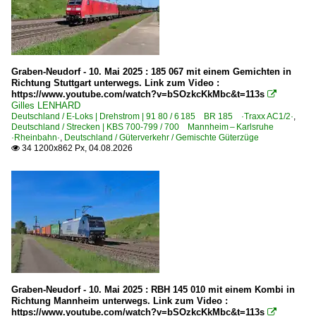
6 120 BR 120.1
6 145 BR 145 ·Traxx AC·
6 145 BR 145 ·Traxx AC· Private
Graben-Neudorf - 10. Mai 2025 : 185 067 mit einem Gemichten in
6 146 BR 146 ·Traxx AC1/2·
Richtung Stuttgart unterwegs. Link zum Video :
https://www.youtube.com/watch?v=bSOzkcKkMbc&t=113s

6 146 BR 146 ·Traxx AC1/2· Private
Gilles LENHARD
6 146 BR 146 ·Traxx AC1/2· Werbeloks
Deutschland / E-Loks | Drehstrom | 91 80 / 6 185 BR 185 ·Traxx AC1/2·
,
Deutschland / Strecken | KBS 700-799 / 700 Mannheim – Karlsruhe
6 146 BR 146.5 ·Traxx AC2· IC
·Rheinbahn·
,
Deutschland / Güterverkehr / Gemischte Güterzüge
34 1200x862 Px, 04.08.2026

6 147 BR 147 ·Traxx AC3·
6 147 BR 147.5 ·Traxx AC3· IC
6 152 BR 152 ·ES 64 F·
6 152 BR 152 ·ES 64 F· Werbeloks
6 182 BR 182 ·ES 64 U2·
6 182 BR 182 ·ES 64 U2· Private
6 183 BR 183 ·ES 64 U4·
Graben-Neudorf - 10. Mai 2025 : RBH 145 010 mit einem Kombi in
Richtung Mannheim unterwegs. Link zum Video :
6 185 BR 185 ·Traxx AC1/2·
https://www.youtube.com/watch?v=bSOzkcKkMbc&t=113s
