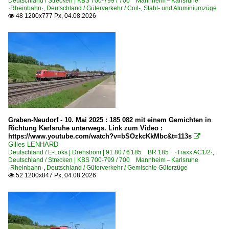
Deutschland / Strecken | KBS 700-799 / 700 Mannheim – Karlsruhe
·Rheinbahn·
,
Deutschland / Güterverkehr / Coil-, Stahl- und Aluminiumzüge
0 643 BR 643 ·Talent·
48 1200x777 Px, 04.08.2026

0 644 BR 644 ·Talent·
0 650 BR 650 ·RS1·
0 650 BR 650 ·RS1· Private
Dieseltriebzüge | bis 1970 und Altbautriebzüge
DB VT 98 · BR 796/996 · BR 798/998 Uerdinger Schienenb
E-Loks | Altbau
Graben-Neudorf - 10. Mai 2025 : 185 082 mit einem Gemichten in
Richtung Karlsruhe unterwegs. Link zum Video :
https://www.youtube.com/watch?v=bSOzkcKkMbc&t=113s
E 44 BR 144 · DR 244

Gilles LENHARD
E 94 BR 194 · DR 254
Deutschland / E-Loks | Drehstrom | 91 80 / 6 185 BR 185 ·Traxx AC1/2·
,
Deutschland / Strecken | KBS 700-799 / 700 Mannheim – Karlsruhe
·Rheinbahn·
,
Deutschland / Güterverkehr / Gemischte Güterzüge
E-Loks | Drehstrom | 91 80
52 1200x847 Px, 04.08.2026

6 101 BR 101
6 101 BR 101 Private
6 101 BR 101 Werbeloks