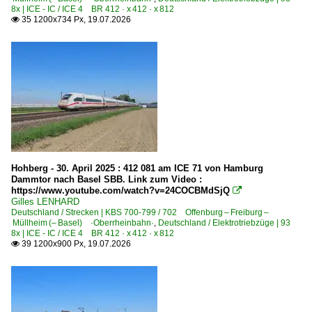
Doppelstock-Steuerwagen 5. Generation IC2 668
8x | ICE - IC / ICE 4 BR 412 · x 412 · x 812
35 1200x734 Px, 19.07.2026

Regional- und Fernzüge
EC EuroCity-Züge
ECE EuroCityExpress-Züge
IC InterCity-Züge
NJ NightJet-Züge
Regionalzüge (Bundesländer)
Hohberg - 30. April 2025 : 412 081 am ICE 71 von Hamburg
Baden-Württemberg
Dammtor nach Basel SBB. Link zum Video :
https://www.youtube.com/watch?v=24COCBMdSjQ

Rheinland-Pfalz
Gilles LENHARD
Deutschland / Strecken | KBS 700-799 / 702 Offenburg – Freiburg –
Saarland
Müllheim (– Basel) ·Oberrheinbahn·
,
Deutschland / Elektrotriebzüge | 93
8x | ICE - IC / ICE 4 BR 412 · x 412 · x 812
39 1200x900 Px, 19.07.2026

S-Bahnen und Regionalstadtbahnen
Albtal-Verkehrsgesellschaft mbH Karlsruhe ·AVG·
Stadtbahnen und U-Bahnen