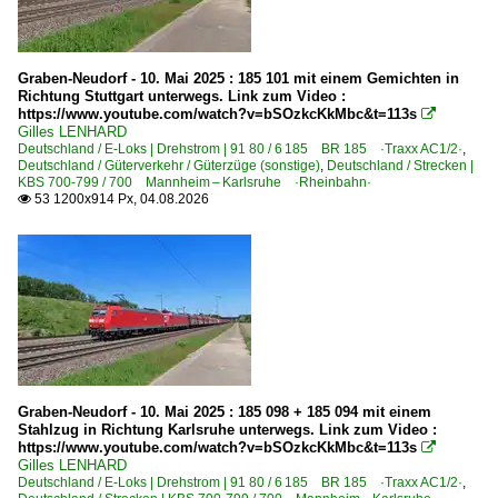
4 185 ·DE 18·
BR 201 ·Krupp ME 1500· Versuchslok
Graben-Neudorf - 10. Mai 2025 : 185 101 mit einem Gemichten in
Richtung Stuttgart unterwegs. Link zum Video :
Dieselloks | bis 100 km/h | 98 80
https://www.youtube.com/watch?v=bSOzkcKkMbc&t=113s

Gilles LENHARD
0 212 BR 212.9 V 100 PA ·MaK G 1300 BB·
Deutschland / E-Loks | Drehstrom | 91 80 / 6 185 BR 185 ·Traxx AC1/2·
,
Deutschland / Güterverkehr / Güterzüge (sonstige)
,
Deutschland / Strecken |
0 275 BR 275 ·MaK G 1206 BB·
KBS 700-799 / 700 Mannheim – Karlsruhe ·Rheinbahn·
53 1200x914 Px, 04.08.2026

3 294 BR 294 funkferngesteuerte BR 290
3 294 BR 294.5 remotorisiert ·MaK V 90·
3 362 BR 362 remotorisierte DB 260
3 363 BR 363 ·DB V 60· remot. DB 261
Dieseltriebzüge | 95 80
0 611 BR 611
Graben-Neudorf - 10. Mai 2025 : 185 098 + 185 094 mit einem
0 626 BR 626 · 926 ·NE 81·
Stahlzug in Richtung Karlsruhe unterwegs. Link zum Video :
https://www.youtube.com/watch?v=bSOzkcKkMbc&t=113s

0 628 BR 628 · 928 · BR 629
Gilles LENHARD
Deutschland / E-Loks | Drehstrom | 91 80 / 6 185 BR 185 ·Traxx AC1/2·
,
0 642 BR 642 ·Desiro·