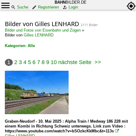
BAHN
BILDER.DE
Suche
Registrieren
Login
Bilder von Gilles LENHARD
2111 Bilder
Bilder und Fotos von Eisenbahn und Zügen
»
Bilder von
Gilles LENHARD
Kategorien: Alle
×
1
2
3
4
5
6
7
8
9
10
nächste Seite
>>
Alle Kategorien
Belgien
E-Loks | Mehrsystem
BR 13 HLE
Stadtverkehr
Graben-Neudorf - 10. Mai 2025 : Alpha Train / Medway 186 228 mit
Straßenbahn Antwerpen
einem Kombi in Richtung Schweiz unterwegs. Link zum Video :
https://www.youtube.com/watch?v=bSOzkcKkMbc&t=113s
Straßenbahn Gent - De Lijn Vest-Vlaanderen (Kusttram)

Gilles LENHARD