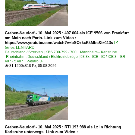
Bahnhöfe (A - E)
Donaueschingen
Bahnhöfe (F - K)
Graben-Neudorf - 10. Mai 2025 : 407 004 als ICE 9566 von Frankfurt
am Main nach Paris. Link zum Video :
Friedrichshafen
https://www.youtube.com/watch?v=bSOzkcKkMbc&t=113s

Gilles LENHARD
Hausach
Deutschland / Strecken | KBS 700-799 / 700 Mannheim – Karlsruhe
·Rheinbahn·
,
Deutschland / Elektrotriebzüge | 93 8x | ICE - IC / ICE 3 BR
407 · 5 407 ·Velaro D·
Bahnhöfe (L - Q)
31 1200x818 Px, 05.08.2026

Lahr (Schwarzwald)
Offenburg
Bahnhöfe (R - Z)
Rottweil
Singen (Htw)
Villingen
Graben-Neudorf - 10. Mai 2025 : RTI 193 988 als Lz in Richtung
Karlsruhe unterwegs. Link zum Video :