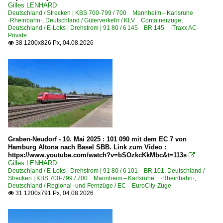
Gilles LENHARD
6 185 BR 185 ·Traxx AC1/2· Lokportaits
Deutschland / Strecken | KBS 700-799 / 700 Mannheim – Karlsruhe
·Rheinbahn·
,
Deutschland / Güterverkehr / KLV Containerzüge
,
6 185 BR 185 ·Traxx AC1/2· Private
Deutschland / E-Loks | Drehstrom | 91 80 / 6 145 BR 145 ·Traxx AC·
Private
6 185 BR 185 ·Traxx AC1/2· Werbeloks
38 1200x826 Px, 04.08.2026

6 186 BR 186 ·Traxx MS2e·
6 186 BR 186 ·Traxx MS2e· Werbeloks
6 187 BR 187 ·Traxx AC3·
6 187 BR 187 ·Traxx AC3· Private
6 188 BR 188 ·Traxx MS3 Atlas· F/P tauglich
6 189 BR 189 ·ES 64 F4·
6 189 BR 189 ·ES 64 F4· Private
Graben-Neudorf - 10. Mai 2025 : 101 090 mit dem EC 7 von
Hamburg Altona nach Basel SBB. Link zum Video :
6 192 BR 192 ·Smartron·
https://www.youtube.com/watch?v=bSOzkcKkMbc&t=113s

Gilles LENHARD
6 193 ¦ 7 193 BR 193 ·Vectron AC/MS· 'X4 E' Private
Deutschland / E-Loks | Drehstrom | 91 80 / 6 101 BR 101
,
Deutschland /
Strecken | KBS 700-799 / 700 Mannheim – Karlsruhe ·Rheinbahn·
,
6 193 BR 193 ·Vectron AC Batterie-Modul· Private
Deutschland / Regional- und Fernzüge / EC EuroCity-Züge
31 1200x791 Px, 04.08.2026

6 193 BR 193 ·Vectron AC/MS·
E-Loks | konventionell