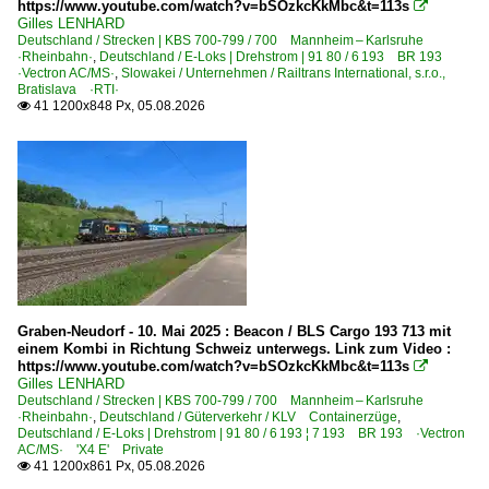
https://www.youtube.com/watch?v=bSOzkcKkMbc&t=113s

Dampfloks
Gilles LENHARD
Deutschland / Strecken | KBS 700-799 / 700 Mannheim – Karlsruhe
BR 01 DB 001 · DR 01.20 ·DRG-Einheitslok·
·Rheinbahn·
,
Deutschland / E-Loks | Drehstrom | 91 80 / 6 193 BR 193
·Vectron AC/MS·
,
Slowakei / Unternehmen / Railtrans International, s.r.o.,
BR 01.10 Öl DB 012 ·DB-Umbau·
Bratislava ·RTI·
41 1200x848 Px, 05.08.2026

BR 50 DB 050-053 ·DB-Umbau·
BR 50 DR 50.35-37 ·DR-Rekolok·
BR 52 DR 52.1-7/52.9 ·Kriegslok·
BR 64 DB 064 · DR 64.1 ·DRG-Einheitslok·
BR 75.4/10-11 DB 075 bad. VIc
BR 78.0-5 DB 078 · DR 78.1 preuß. T18
BR 86 DB 086 · DR 86.1
Graben-Neudorf - 10. Mai 2025 : Beacon / BLS Cargo 193 713 mit
BR 93.5-12 DB 093 · DR 93.1-6 preuß. T 14.1
einem Kombi in Richtung Schweiz unterwegs. Link zum Video :
https://www.youtube.com/watch?v=bSOzkcKkMbc&t=113s

Gilles LENHARD
Dampfloks | ohne BR-Nummer | Private | Industrie
Deutschland / Strecken | KBS 700-799 / 700 Mannheim – Karlsruhe
·Rheinbahn·
,
Deutschland / Güterverkehr / KLV Containerzüge
,
~ Sonstige
Deutschland / E-Loks | Drehstrom | 91 80 / 6 193 ¦ 7 193 BR 193 ·Vectron
AC/MS· 'X4 E' Private
41 1200x861 Px, 05.08.2026

Dieselloks | 92 80