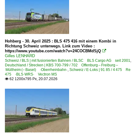
6 103 BR 103.1
6 110 BR 110.1 E 10 'Kasten' Private
6 110 BR 110.3 E 10 'Bügelfalte'
6 110 BR 110.3 E 10 'Bügelfalte' Private
Hohberg - 30. April 2025 : BLS 475 416 mit einem Kombi in
6 111 BR 111
Richtung Schweiz unterwegs. Link zum Video :
https://www.youtube.com/watch?v=24COCBMdSjQ

6 115 BR 115 DB Fernverkehr
Gilles LENHARD
Schweiz / BLS | mit fusionierten Bahnen / BLSC BLS Cargo AG seit 2001
,
6 151 BR 151
Deutschland / Strecken | KBS 700-799 / 702 Offenburg – Freiburg –
Müllheim (– Basel) ·Oberrheinbahn·
,
Schweiz / E-Loks | 91 85 / 4 475 Re
6 151 BR 151 Private
475 ·BLS·WRS· Vectron MS
62 1200x795 Px, 20.07.2026

6 155 BR 155 DR 250 'Energiecontainer'
6 181 BR 181.0 · BR 181.1 E 310
6 181 BR 181.2
Elektrotriebzüge | 93 8x | ICE - IC
ICE 1 BR 401 · 5 401 · 5 801-804 ganze Züge
ICE 1 BR 401 · 5 401 · 5 801-804 Triebköpfe oder Züge