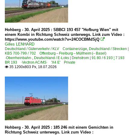
Stadtbahn Heilbronn - Albtalbahn ·AVG·
Straßenbahn
Hohberg - 30. April 2025 : SBBCI 193 457 "Hofburg Wien" mit
Straßenbahn Freiburg im Breisgau ·VAG·FVAG·
einem Kombi in Richtung Schweiz unterwegs. Link zum Video :
https://www.youtube.com/watch?v=24COCBMdSjQ

Straßenbahn Karlsruhe ·VBK· keine S-Bahn
Gilles LENHARD
Straßenbahn Mannheim ·rnv· ex MVV OEG
Deutschland / Güterverkehr / KLV Containerzüge
,
Deutschland / Strecken |
KBS 700-799 / 702 Offenburg – Freiburg – Müllheim (– Basel)
·Oberrheinbahn·
,
Deutschland / E-Loks | Drehstrom | 91 80 / 6 193 ¦ 7 193
BR 193 ·Vectron AC/MS· 'X4 E' Private
Strecken | KBS 600-699
35 1200x803 Px, 18.07.2026

670 (Bexbach–) Homburg – K'lautern – Ludwigshafen ·p
685 Saarbrücken – Karthaus (–Trier)
Strecken | KBS 700-799
700 Mannheim – Karlsruhe ·Rheinbahn·
702 Karlsruhe – Ettlingen – Rastatt – Offenburg ·Oberrh
702 Offenburg – Freiburg – Müllheim (– Basel) ·Oberrhe
Hohberg - 30. April 2025 : 185 246 mit einem Gemichten in
Richtung Schweiz unterwegs. Link zum Video :
717 Achern – Ottenhöfen SWEG ·Achertalbahn·