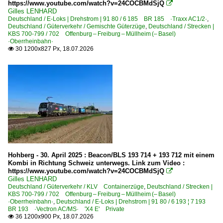
https://www.youtube.com/watch?v=24COCBMdSjQ

719 Appenweier – Kehl (–Strassburg) ·Europabahn·
Gilles LENHARD
Deutschland / E-Loks | Drehstrom | 91 80 / 6 185 BR 185 ·Traxx AC1/2·
,
720 Offenburg – Villingen – Singen (–Konstanz) ·Schw
Deutschland / Güterverkehr / Gemischte Güterzüge
,
Deutschland / Strecken |
KBS 700-799 / 702 Offenburg – Freiburg – Müllheim (– Basel)
726 Denzlingen – Waldkirch – Elzach ·Elztalbahn·
·Oberrheinbahn·
30 1200x827 Px, 18.07.2026

727 Freiburg – Titisee – Donaueschingen ·Höllentalbahn
728 Titisee – Seebrugg ·Dreiseenbahn·
740 (Stuttgart–) Horb – Tuttlingen – Hattingen (–Singen
742.1 Trossingen Bhf – Trossingen Stadt ·Trossinger 
770 Bietigheim-Bissingen – Mühlacker – Bruchsal ·württ
Strecken | KBS 800-999
965 (Reutte–) Griesen – Garmisch-Partenkirchen ·Außer
Hohberg - 30. April 2025 : Beacon/BLS 193 714 + 193 712 mit einem
Kombi in Richtung Schweiz unterwegs. Link zum Video :
974 Biessenhofen – Marktoberdorf – Füssen ·König-Lud
https://www.youtube.com/watch?v=24COCBMdSjQ

Gilles LENHARD
Deutschland / Güterverkehr / KLV Containerzüge
,
Deutschland / Strecken |
Unternehmen (A - K)
KBS 700-799 / 702 Offenburg – Freiburg – Müllheim (– Basel)
·Oberrheinbahn·
,
Deutschland / E-Loks | Drehstrom | 91 80 / 6 193 ¦ 7 193
AKE Eisenbahntouristik, Gerolstein
BR 193 ·Vectron AC/MS· 'X4 E' Private
36 1200x900 Px, 18.07.2026

Alpha Trains Europa GmbH ·ATDE·