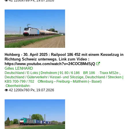
2 463 BR 463 ·Mireo·
42 1200x789 Px, 19.07.2026

3 429 BR 429 ·Flirt 3 XL (fünfteilig)·
3 442 BR 442 ·Talent 2· 'Hamsterbacke'
8 442 BR 442 ·Talent 3·
Elektrotriebzüge | bis 1970 und Altbautriebzüge
ET 65 · BR 465 'Roter Heuler'
Hohberg - 30. April 2025 : Railpool 186 452 mit einem Kesselzug in
Richtung Schweiz unterwegs. Link zum Video :
Güterverkehr
https://www.youtube.com/watch?v=24COCBMdSjQ

Gilles LENHARD
Autotransportzüge
Deutschland / E-Loks | Drehstrom | 91 80 / 6 186 BR 186 ·Traxx MS2e·
,
Deutschland / Güterverkehr / Kessel- und Silozüge
,
Deutschland / Strecken |
Coil-, Stahl- und Aluminiumzüge
KBS 700-799 / 702 Offenburg – Freiburg – Müllheim (– Basel)
·Oberrheinbahn·
Gemischte Güterzüge
42 1200x760 Px, 19.07.2026

Getreidezüge
Güterzüge (sonstige)
Kessel- und Silozüge
KLV Containerzüge