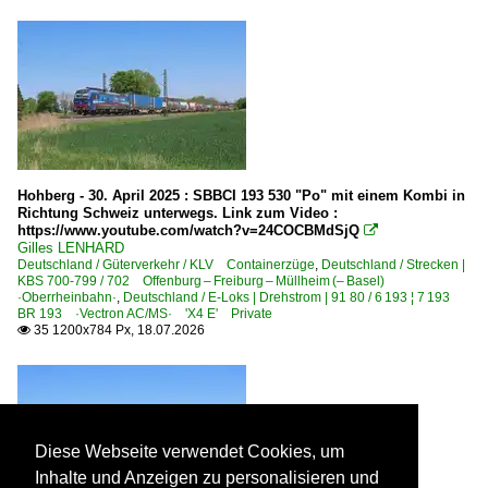
B&V Leipzig GmbH ·BUVL·
BBL Logistik GmbH, Hannover
Beacon Rail Capital Europe GmbH, München ·BRCE·DIS
BM Bahndienste GmbH, Karlsruhe ·BMB·
BoxXpress.de GmbH, Bad Honnef ·BOXX·
Captrain Deutschland CargoWest GmbH ·CCW·
Hohberg - 30. April 2025 : SBBCI 193 530 "Po" mit einem Kombi in
Richtung Schweiz unterwegs. Link zum Video :
Captrain Deutschland GmbH ·CTD· ab 01.2010
https://www.youtube.com/watch?v=24COCBMdSjQ

Gilles LENHARD
Centralbahn GmbH, Mönchengladbach ·CBB·
Deutschland / Güterverkehr / KLV Containerzüge
,
Deutschland / Strecken |
KBS 700-799 / 702 Offenburg – Freiburg – Müllheim (– Basel)
DB Cargo Deutschland AG, Mainz ex DB Schenker
·Oberrheinbahn·
,
Deutschland / E-Loks | Drehstrom | 91 80 / 6 193 ¦ 7 193
BR 193 ·Vectron AC/MS· 'X4 E' Private
DB Fahrwegdienste GmbH, Frankfurt/Main ·DBFWD·
35 1200x784 Px, 18.07.2026

DB Fernverkehr AG, Frankfurt (Main)
DB Regio AG - Region Mitte
Eisenbahn Service-Gesellschaft, Vaihingen ·ESG·
FlixTrain GmbH, München ·FLX·
Diese Webseite verwendet Cookies, um
Inhalte und Anzeigen zu personalisieren und
Gesellschaft für Fahrzeugtechnik mbH Crailsheim ·GfF·