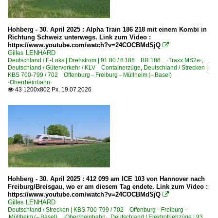
KLV gemischt
KLV Rollende Landstraße Rola
Hohberg - 30. April 2025 : Alpha Train 186 218 mit einem Kombi in
KLV Sattelauflieger-Züge
Richtung Schweiz unterwegs. Link zum Video :
https://www.youtube.com/watch?v=24COCBMdSjQ

Militärtransporte
Gilles LENHARD
Deutschland / E-Loks | Drehstrom | 91 80 / 6 186 BR 186 ·Traxx MS2e·
,
Röhrenzüge
Deutschland / Güterverkehr / KLV Containerzüge
,
Deutschland / Strecken |
KBS 700-799 / 702 Offenburg – Freiburg – Müllheim (– Basel)
Schotter- und Kieszüge
·Oberrheinbahn·
43 1200x802 Px, 19.07.2026

Museen und Ausstellungen
DB Museum Koblenz
Museumsbahnen
DBK Historische Bahn e.V.
Eisenbahnfreunde Zollernbahn e.V. ·EFZ·
Hohberg - 30. April 2025 : 412 099 am ICE 103 von Hannover nach
Wutachtalbahn e.V. ·WTB·
Freiburg/Breisgau, wo er am diesem Tag endete. Link zum Video :
https://www.youtube.com/watch?v=24COCBMdSjQ

Gilles LENHARD
Personenwagen | Steuerwagen
Deutschland / Strecken | KBS 700-799 / 702 Offenburg – Freiburg –
Müllheim (– Basel) ·Oberrheinbahn·
,
Deutschland / Elektrotriebzüge | 93