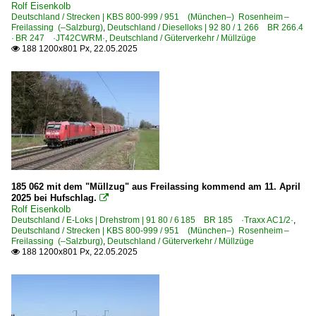
Rolf Eisenkolb
Deutschland / Strecken | KBS 800-999 / 951 (München–) Rosenheim –
Freilassing (–Salzburg)
,
Deutschland / Dieselloks | 92 80 / 1 266 BR 266.4
· BR 247 ·JT42CWRM·
,
Deutschland / Güterverkehr / Müllzüge
188 1200x801 Px, 22.05.2025

185 062 mit dem "Müllzug" aus Freilassing kommend am 11. April
2025 bei Hufschlag.

Rolf Eisenkolb
Deutschland / E-Loks | Drehstrom | 91 80 / 6 185 BR 185 ·Traxx AC1/2·
,
Deutschland / Strecken | KBS 800-999 / 951 (München–) Rosenheim –
Freilassing (–Salzburg)
,
Deutschland / Güterverkehr / Müllzüge
188 1200x801 Px, 22.05.2025
