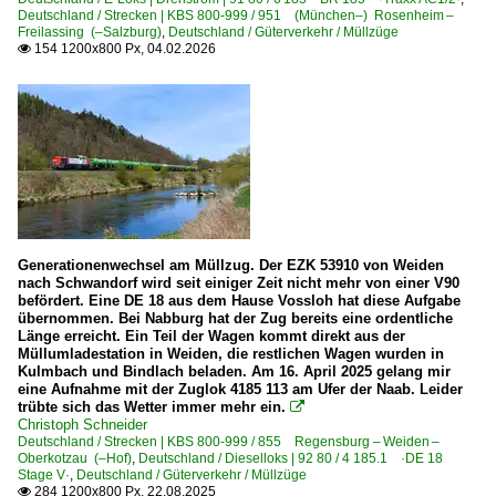
Deutschland / Strecken | KBS 800-999 / 951 (München–) Rosenheim –
Freilassing (–Salzburg)
,
Deutschland / Güterverkehr / Müllzüge
154 1200x800 Px, 04.02.2026

Generationenwechsel am Müllzug. Der EZK 53910 von Weiden
nach Schwandorf wird seit einiger Zeit nicht mehr von einer V90
befördert. Eine DE 18 aus dem Hause Vossloh hat diese Aufgabe
übernommen. Bei Nabburg hat der Zug bereits eine ordentliche
Länge erreicht. Ein Teil der Wagen kommt direkt aus der
Müllumladestation in Weiden, die restlichen Wagen wurden in
Kulmbach und Bindlach beladen. Am 16. April 2025 gelang mir
eine Aufnahme mit der Zuglok 4185 113 am Ufer der Naab. Leider
trübte sich das Wetter immer mehr ein.

Christoph Schneider
Deutschland / Strecken | KBS 800-999 / 855 Regensburg – Weiden –
Oberkotzau (–Hof)
,
Deutschland / Dieselloks | 92 80 / 4 185.1 ·DE 18
Stage V·
,
Deutschland / Güterverkehr / Müllzüge
284 1200x800 Px, 22.08.2025
