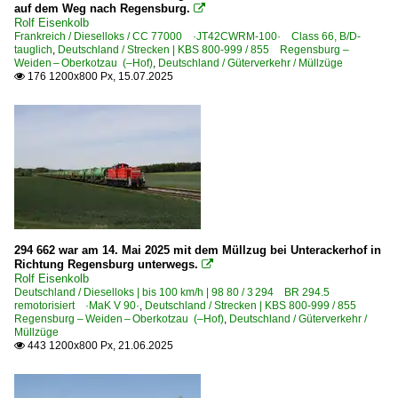
auf dem Weg nach Regensburg.

Rolf Eisenkolb
Frankreich / Dieselloks / CC 77000 ·JT42CWRM-100· Class 66, B/D-
tauglich
,
Deutschland / Strecken | KBS 800-999 / 855 Regensburg –
Weiden – Oberkotzau (–Hof)
,
Deutschland / Güterverkehr / Müllzüge
176 1200x800 Px, 15.07.2025

294 662 war am 14. Mai 2025 mit dem Müllzug bei Unterackerhof in
Richtung Regensburg unterwegs.

Rolf Eisenkolb
Deutschland / Dieselloks | bis 100 km/h | 98 80 / 3 294 BR 294.5
remotorisiert ·MaK V 90·
,
Deutschland / Strecken | KBS 800-999 / 855
Regensburg – Weiden – Oberkotzau (–Hof)
,
Deutschland / Güterverkehr /
Müllzüge
443 1200x800 Px, 21.06.2025
