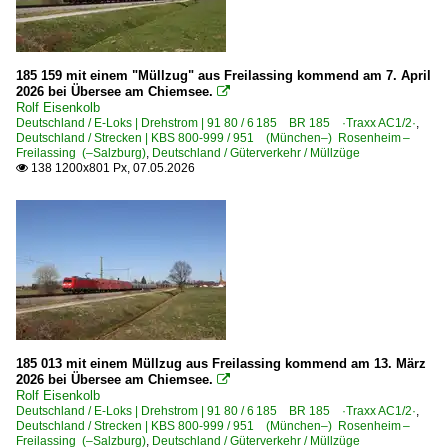
185 159 mit einem "Müllzug" aus Freilassing kommend am 7. April
2026 bei Übersee am Chiemsee.

Rolf Eisenkolb
Deutschland / E-Loks | Drehstrom | 91 80 / 6 185 BR 185 ·Traxx AC1/2·
,
Deutschland / Strecken | KBS 800-999 / 951 (München–) Rosenheim –
Freilassing (–Salzburg)
,
Deutschland / Güterverkehr / Müllzüge
138 1200x801 Px, 07.05.2026

185 013 mit einem Müllzug aus Freilassing kommend am 13. März
2026 bei Übersee am Chiemsee.

Rolf Eisenkolb
Deutschland / E-Loks | Drehstrom | 91 80 / 6 185 BR 185 ·Traxx AC1/2·
,
Deutschland / Strecken | KBS 800-999 / 951 (München–) Rosenheim –
Freilassing (–Salzburg)
,
Deutschland / Güterverkehr / Müllzüge