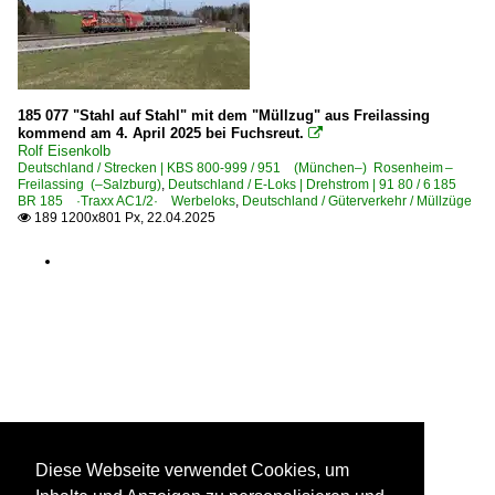
185 077 "Stahl auf Stahl" mit dem "Müllzug" aus Freilassing
kommend am 4. April 2025 bei Fuchsreut.

Rolf Eisenkolb
Deutschland / Strecken | KBS 800-999 / 951 (München–) Rosenheim –
Freilassing (–Salzburg)
,
Deutschland / E-Loks | Drehstrom | 91 80 / 6 185
BR 185 ·Traxx AC1/2· Werbeloks
,
Deutschland / Güterverkehr / Müllzüge
189 1200x801 Px, 22.04.2025

Diese Webseite verwendet Cookies, um