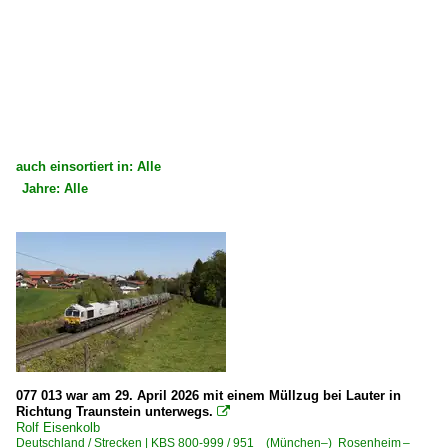
auch einsortiert in: Alle
Jahre: Alle
×
×
Alle Kategorien
Alle Jahre
Deutschland
2020
Dieselloks | 92 80
2025
1 266 BR 266.4 · BR 247 ·JT42CWRM·
2026
4 185.1 ·DE 18 Stage V·
077 013 war am 29. April 2026 mit einem Müllzug bei Lauter in
Richtung Traunstein unterwegs.
Dieselloks | bis 100 km/h | 98 80

Rolf Eisenkolb
Deutschland / Strecken | KBS 800-999 / 951 (München–) Rosenheim –
3 294 BR 294.5 remotorisiert ·MaK V 90·