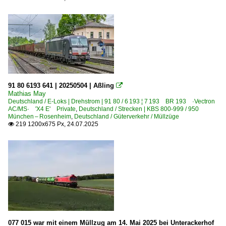
91 80 6193 641 | 20250504 | Aßling

Mathias May
Deutschland / E-Loks | Drehstrom | 91 80 / 6 193 ¦ 7 193 BR 193 ·Vectron
AC/MS· 'X4 E' Private
,
Deutschland / Strecken | KBS 800-999 / 950
München – Rosenheim
,
Deutschland / Güterverkehr / Müllzüge
219 1200x675 Px, 24.07.2025

077 015 war mit einem Müllzug am 14. Mai 2025 bei Unterackerhof