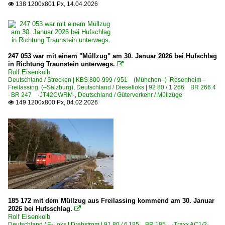
138 1200x801 Px, 14.04.2026

247 053 war mit einem "Müllzug" am 30. Januar 2026 bei Hufschlag
in Richtung Traunstein unterwegs.

Rolf Eisenkolb
Deutschland / Strecken | KBS 800-999 / 951 (München–) Rosenheim –
Freilassing (–Salzburg)
,
Deutschland / Dieselloks | 92 80 / 1 266 BR 266.4
· BR 247 ·JT42CWRM·
,
Deutschland / Güterverkehr / Müllzüge
149 1200x800 Px, 04.02.2026

185 172 mit dem Müllzug aus Freilassing kommend am 30. Januar
2026 bei Hufsschlag.

Rolf Eisenkolb
Deutschland / E-Loks | Drehstrom | 91 80 / 6 185 BR 185 ·Traxx AC1/2·
,