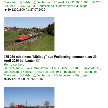
Freilassing (–Salzburg)
,
Deutschland / Dieselloks | 92 80 / 1 266 BR 266.4
· BR 247 ·JT42CWRM·
,
Deutschland / Güterverkehr / Müllzüge
39 1200x800 Px, 27.07.2026

E-Loks | Drehstrom | 91 80
6 185 BR 185 ·Traxx AC1/2·
6 185 BR 185 ·Traxx AC1/2· Werbeloks
6 193 ¦ 7 193 BR 193 ·Vectron AC/MS· 'X4 E' Private
Strecken | KBS 800-999
855 Regensburg – Weiden – Oberkotzau (–Hof)
185 260 mit einem "Müllzug" aus Freilassing kommend am 29.
950 München – Rosenheim
April 2026 bei Lauter.

Rolf Eisenkolb
951 (München–) Rosenheim – Freilassing (–Salzburg)
Deutschland / E-Loks | Drehstrom | 91 80 / 6 185 BR 185 ·Traxx AC1/2·
,
Deutschland / Strecken | KBS 800-999 / 951 (München–) Rosenheim –
Freilassing (–Salzburg)
,
Deutschland / Güterverkehr / Müllzüge
Frankreich
45 1200x800 Px, 26.07.2026

Dieselloks
CC 77000 ·JT42CWRM-100· Class 66, B/D-tauglich