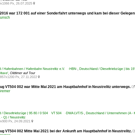
x1066 Px, 26.07.2025

2016 war 172 001 auf einer Sonderfahrt unterwegs und kam bei dieser Gelegenhe
runsch
 / Hafenbahnen / Hafenbahn Neustrelitz e.V. ·HBN·
,
Deutschland / Dieseltriebzüge | bis 1
ltaxe'
,
Oldtimer auf Tour
857x1200 Px, 27.11.2022

zug VT504 002 war Mitte Mai 2021 am Hauptbahnhof in Neustrelitz unterwegs.

Bremer
 / Dieseltriebzüge | 95 80 / 0 504 VT 504 ·DWA LVT/S·
,
Deutschland / Unternehmen (A -
- Q) / Neustrelitz
x900 Px, 24.09.2021

zug VT504 002 Mitte Mai 2021 bei der Ankunft am Hauptbahnhof in Neustrelitz.