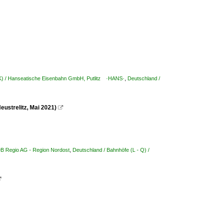
 K) / Hanseatische Eisenbahn GmbH, Putlitz ·HANS·
,
Deutschland /
eustrelitz, Mai 2021)

DB Regio AG - Region Nordost
,
Deutschland / Bahnhöfe (L - Q) /
