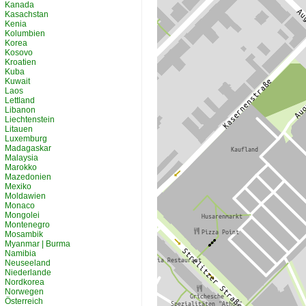
Kanada
Kasachstan
Kenia
Kolumbien
Korea
Kosovo
Kroatien
Kuba
Kuwait
Laos
Lettland
Libanon
Liechtenstein
Litauen
Luxemburg
Madagaskar
Malaysia
Marokko
Mazedonien
Mexiko
Moldawien
Monaco
Mongolei
Montenegro
Mosambik
Myanmar | Burma
Namibia
Neuseeland
Niederlande
Nordkorea
Norwegen
Österreich