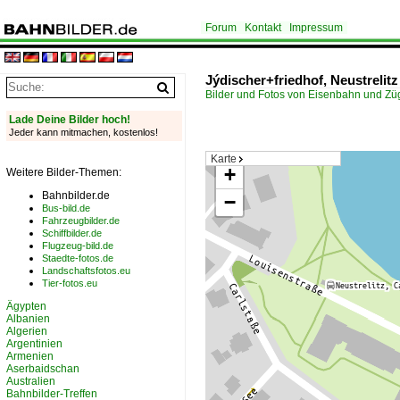
Forum
Kontakt
Impressum
Jýdischer+friedhof, Neustrelitz
Bilder und Fotos von Eisenbahn und Z
Lade Deine Bilder hoch!
Jeder kann mitmachen, kostenlos!
Karte
+
Weitere Bilder-Themen:
Bahnbilder.de
−
Bus-bild.de
Fahrzeugbilder.de
Schiffbilder.de
Flugzeug-bild.de
Staedte-fotos.de
Landschaftsfotos.eu
Tier-fotos.eu
Ägypten
Albanien
Algerien
Argentinien
Armenien
Aserbaidschan
Australien
Bahnbilder-Treffen