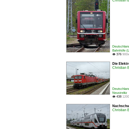
Christian 
Deutschland
Bahnhöfe (L 
376
900x

Die Elektr
Christian 
Deutschland
Neustrelitz
438
1200

Nachschus
Christian 