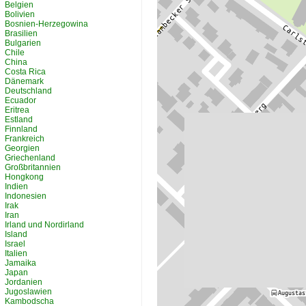
Belgien
Bolivien
Bosnien-Herzegowina
Brasilien
Bulgarien
Chile
China
Costa Rica
Dänemark
Deutschland
Ecuador
Eritrea
Estland
Finnland
Frankreich
Georgien
Griechenland
Großbritannien
Hongkong
Indien
Indonesien
Irak
Iran
Irland und Nordirland
Island
Israel
Italien
Jamaika
Japan
Jordanien
Jugoslawien
Kambodscha