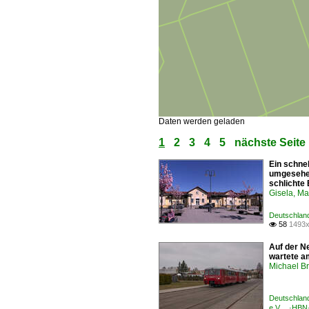
Daten werden geladen
1
2
3
4
5
nächste Seite
Ein schne
umgesehen.
schlichte
Gisela, Ma
Deutschland
58
1493x

Auf der N
wartete a
Michael B
Deutschland
e.V. ·HBN