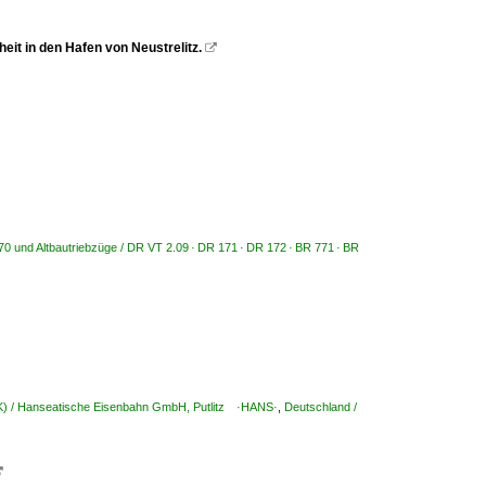
it in den Hafen von Neustrelitz.

970 und Altbautriebzüge / DR VT 2.09 · DR 171 · DR 172 · BR 771 · BR
 K) / Hanseatische Eisenbahn GmbH, Putlitz ·HANS·
,
Deutschland /
