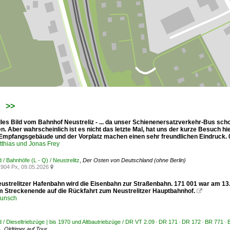
>>
lles Bild vom Bahnhof Neustreliz - ... da unser Schienenersatzverkehr-Bus scho
 Aber wahrscheinlich ist es nicht das letzte Mal, hat uns der kurze Besuch hie
 Empfangsgebäude und der Vorplatz machen einen sehr freundlichen Eindruck. 
tthias und Jonas Frey
 / Bahnhöfe (L - Q) / Neustrelitz
,
Der Osten von Deutschland (ohne Berlin)
904 Px, 09.05.2026

eustrelitzer Hafenbahn wird die Eisenbahn zur Straßenbahn. 171 001 war am 13
m Streckenende auf die Rückfahrt zum Neustrelitzer Hauptbahnhof.

runsch
 / Dieseltriebzüge | bis 1970 und Altbautriebzüge / DR VT 2.09 · DR 171 · DR 172 · BR 771 ·
·
,
Oldtimer auf Tour