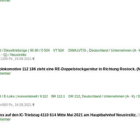
Bremer
 / Dieseltriebzüge | 95 80 / 0 504 VT 504 ·DWA LVT/S·
,
Deutschland / Unternehmen (A -
- Q) / Neustrelitz
1200 Px, 24.09.2021

olokomotive 112 186 zieht eine RE-Doppelstockgarnitur in Richtung Rostock. (N
Bremer
 / E-Loks | konventionell / 6 112 BR 112.1 DR 212
,
Deutschland / Unternehmen (A - K) / 
x900 Px, 24.09.2021

s auf den IC-Triebzug 4110 614 Mitte Mai 2021 am Hauptbahnhof Neustrelitz.
Bremer