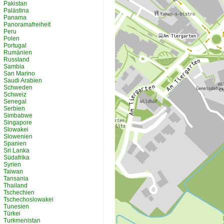
Pakistan
Palästina
Panama
Panoramafreiheit
Peru
Polen
Portugal
Rumänien
Russland
Sambia
San Marino
Saudi Arabien
Schweden
Schweiz
Senegal
Serbien
Simbabwe
Singapore
Slowakei
Slowenien
Spanien
Sri Lanka
Südafrika
Syrien
Taiwan
Tansania
Thailand
Tschechien
Tschechoslowakei
Tunesien
Türkei
Turkmenistan