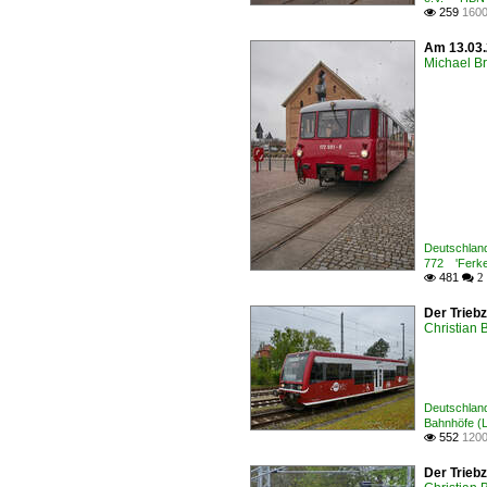
259
1600

Am 13.03.
Michael B
Deutschland
772 'Ferke
481

 2
Der Trieb
Christian 
Deutschland
Bahnhöfe (L 
552
1200

Der Trieb