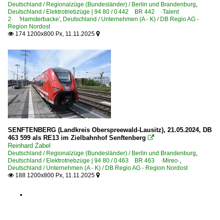
Deutschland / Regionalzüge (Bundesländer) / Berlin und Brandenburg
,
Deutschland / Elektrotriebzüge | 94 80 / 0 442 BR 442 ·Talent
2· 'Hamsterbacke'
,
Deutschland / Unternehmen (A - K) / DB Regio AG -
Region Nordost
174 1200x800 Px, 11.11.2025


SENFTENBERG (Landkreis Oberspreewald-Lausitz), 21.05.2024, DB
463 599 als RE13 im Zielbahnhof Senftenberg

Reinhard Zabel
Deutschland / Regionalzüge (Bundesländer) / Berlin und Brandenburg
,
Deutschland / Elektrotriebzüge | 94 80 / 0 463 BR 463 ·Mireo·
,
Deutschland / Unternehmen (A - K) / DB Regio AG - Region Nordost
188 1200x800 Px, 11.11.2025

