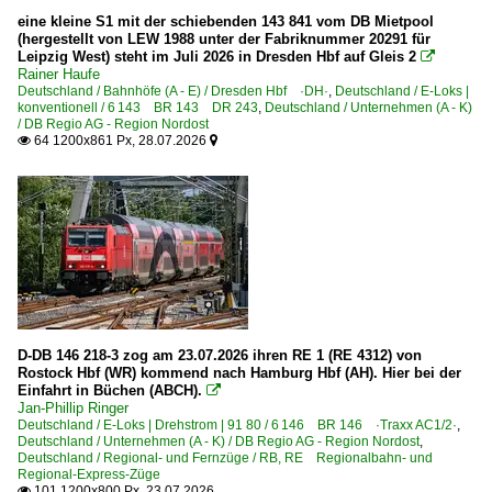
2007
Bw Berlin-Lichtenberg
eine kleine S1 mit der schiebenden 143 841 vom DB Mietpool
2008
(hergestellt von LEW 1988 unter der Fabriknummer 20291 für
Leipzig West) steht im Juli 2026 in Dresden Hbf auf Gleis 2

2009
Bahnhöfe (A - E)
Rainer Haufe
Deutschland / Bahnhöfe (A - E) / Dresden Hbf ·DH·
,
Deutschland / E-Loks |
Angermünde
konventionell / 6 143 BR 143 DR 243
,
Deutschland / Unternehmen (A - K)
2010
/ DB Regio AG - Region Nordost
Berlin Hauptbahnhof (Lehrter Bahnhof) ·BL·
64 1200x861 Px, 28.07.2026


2010
Berlin (Sonstige)
2011
Berlin Alexanderplatz
2012
Berlin Gesundbrunnen
2013
Berlin Hohenschönhausen
2014
Berlin Lichtenberg
2015
Berlin Ostbahnhof
2016
D-DB 146 218-3 zog am 23.07.2026 ihren RE 1 (RE 4312) von
Berlin Ostkreuz
Rostock Hbf (WR) kommend nach Hamburg Hbf (AH). Hier bei der
2017
Einfahrt in Büchen (ABCH).

Berlin Wannsee
Jan-Phillip Ringer
2018
Deutschland / E-Loks | Drehstrom | 91 80 / 6 146 BR 146 ·Traxx AC1/2·
Cottbus (Chóśebuz)
,
Deutschland / Unternehmen (A - K) / DB Regio AG - Region Nordost
2019
,
Demmin
Deutschland / Regional- und Fernzüge / RB, RE Regionalbahn- und
Regional-Express-Züge
Dresden Hbf ·DH·
101 1200x800 Px, 23.07.2026
