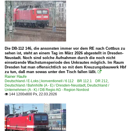
0 628 BR 628 · 928 · BR 629
0 642 BR 642 ·Desiro·
0 646 BR 646 · 946 ·GTW 2/6·
0 648 BR 648 ·Coradia Lint 41·
E-Loks | Drehstrom | 91 80
Die DB-112 146, die ansonsten immer vor dem RE nach Cottbus zu
6 101 BR 101
sehen ist, steht an einem Tag im März 2026 abgestellt in Dresden-
Neustadt. Noch sind solche Aufnahmen durch die noch nicht
6 120 BR 120.2 DB Regio
einsetzende Wachstumsperiode des Unkrautes möglich. Im Raum
Dresden hat man offensichtlich so mit dem Kreuzungsbauwerk Hbf
6 146 BR 146 ·Traxx AC1/2·
zu tun, daß man sowas unter den Tisch fallen läßt.

Rainer Haufe
6 147 BR 147 ·Traxx AC3·
Deutschland / E-Loks | konventionell / 6 112 BR 112.1 DR 212
,
Deutschland / Bahnhöfe (A - E) / Dresden-Neustadt
6 182 BR 182 ·ES 64 U2·
,
Deutschland /
Unternehmen (A - K) / DB Regio AG - Region Nordost
6 182 BR 182 ·ES 64 U2· Private
144 1200x800 Px, 22.03.2026

6 182 BR 182 ·ES 64 U2· Werbeloks
E-Loks | konventionell
6 112 BR 112.1 DR 212