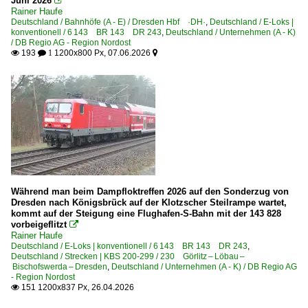
Juni 2026

Rainer Haufe
Deutschland / Bahnhöfe (A - E) / Dresden Hbf ·DH·
,
Deutschland / E-Loks |
Detailfotos
konventionell / 6 143 BR 143 DR 243
,
Deutschland / Unternehmen (A - K)
/ DB Regio AG - Region Nordost
~ Sonstiges
193
1200x800 Px, 07.06.2026

 1

Dieselloks | 92 80
1 218 BR 218
1 219 BR 219 DR 119 'U-Boot'
1 232 BR 232 DR 132 · DR 130.1 'Ludmilla'
1 272 BR 272 ·G 2000-3 BB·
Während man beim Dampfloktreffen 2026 auf den Sonderzug von
Dieselloks | bis 100 km/h | 98 80
Dresden nach Königsbrück auf der Klotzscher Steilrampe wartet,
kommt auf der Steigung eine Flughafen-S-Bahn mit der 143 828
0 650 BR 650 ·Vossloh G6·
vorbeigeflitzt

Rainer Haufe
Deutschland / E-Loks | konventionell / 6 143 BR 143 DR 243
,
Dieseltriebzüge | 95 80
Deutschland / Strecken | KBS 200-299 / 230 Görlitz – Löbau –
Bischofswerda – Dresden
,
Deutschland / Unternehmen (A - K) / DB Regio AG
0 612 BR 612 ·RegioSwinger· 'Wackeldackel'
- Region Nordost
151 1200x837 Px, 26.04.2026

0 623 BR 623 ·Coradia Lint 41·