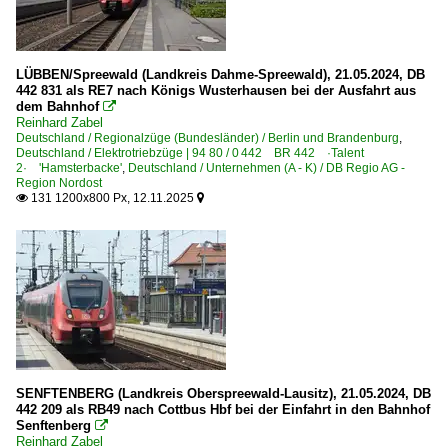
LÜBBEN/Spreewald (Landkreis Dahme-Spreewald), 21.05.2024, DB
442 831 als RE7 nach Königs Wusterhausen bei der Ausfahrt aus
dem Bahnhof

Reinhard Zabel
Deutschland / Regionalzüge (Bundesländer) / Berlin und Brandenburg
,
Deutschland / Elektrotriebzüge | 94 80 / 0 442 BR 442 ·Talent
2· 'Hamsterbacke'
,
Deutschland / Unternehmen (A - K) / DB Regio AG -
Region Nordost
131 1200x800 Px, 12.11.2025


SENFTENBERG (Landkreis Oberspreewald-Lausitz), 21.05.2024, DB
442 209 als RB49 nach Cottbus Hbf bei der Einfahrt in den Bahnhof
Senftenberg

Reinhard Zabel