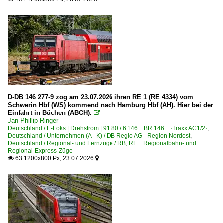
2020
Dresden-Neustadt
2020
Eberswalde
2021
2022
Bahnhöfe (F - K)
2023
Falkensee
2024
Freiberg (Sachsen)
2025
Greifswald
D-DB 146 277-9 zog am 23.07.2026 ihren RE 1 (RE 4334) vom
2026
Schwerin Hbf (WS) kommend nach Hamburg Hbf (AH). Hier bei der
Grimmen
Einfahrt in Büchen (ABCH).

Jan-Phillip Ringer
Großkorbetha
Deutschland / E-Loks | Drehstrom | 91 80 / 6 146 BR 146 ·Traxx AC1/2·
,
Deutschland / Unternehmen (A - K) / DB Regio AG - Region Nordost
,
Hamburg-Harburg
Deutschland / Regional- und Fernzüge / RB, RE Regionalbahn- und
Regional-Express-Züge
Hennigsdorf (bei Berlin)
63 1200x800 Px, 23.07.2026


Karow (Meckl)
Bahnhöfe (L - Q)
Lübeck Hbf ·AL·
Neustrelitz