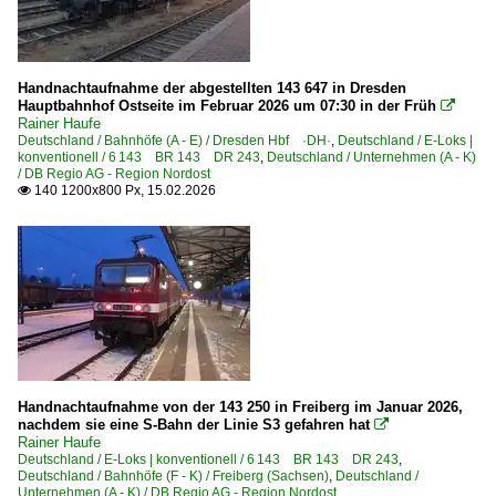
RE 1
RE 2
Handnachtaufnahme der abgestellten 143 647 in Dresden
RE 3 ·Ostsee-Express·
Hauptbahnhof Ostseite im Februar 2026 um 07:30 in der Früh

RE 4
Rainer Haufe
Deutschland / Bahnhöfe (A - E) / Dresden Hbf ·DH·
,
Deutschland / E-Loks |
RE 5 ·Warnemünde-Express·
konventionell / 6 143 BR 143 DR 243
,
Deutschland / Unternehmen (A - K)
/ DB Regio AG - Region Nordost
RE 10
140 1200x800 Px, 15.02.2026

FEX ·Flughafen-Express Berlin·
RB 14 ·Airport-Express·
RB 22 ·Airport-Express·
RB 24
RB 49
RE 66
Handnachtaufnahme von der 143 250 in Freiberg im Januar 2026,
nachdem sie eine S-Bahn der Linie S3 gefahren hat

RB-, RE-Linien in MV
Rainer Haufe
Deutschland / E-Loks | konventionell / 6 143 BR 143 DR 243
,
RE 4 ·Stadttore-Linie·
Deutschland / Bahnhöfe (F - K) / Freiberg (Sachsen)
,
Deutschland /
Unternehmen (A - K) / DB Regio AG - Region Nordost