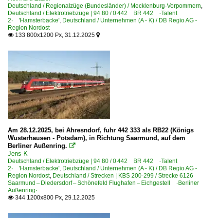
370 Bielefeld – Minden – Wunstorf – Hannover
Deutschland / Regionalzüge (Bundesländer) / Mecklenburg-Vorpommern
,
Deutschland / Elektrotriebzüge | 94 80 / 0 442 BR 442 ·Talent
2· 'Hamsterbacke'
,
Deutschland / Unternehmen (A - K) / DB Regio AG -
Strecken | KBS 500-599
Region Nordost
133 800x1200 Px, 31.12.2025


580 Halle – Naumburg – Erfurt – Bebra ·Thüringer Bahn
Strecken | KBS 700-799
760 (Stuttgart–) Plochingen – Tübingen ·Neckar-Alb-Ba
Unternehmen (A - K)
DB Regio AG - Usedomer Bäderbahn ·UBB·
Am 28.12.2025, bei Ahresndorf, fuhr 442 333 als RB22 (Königs
Wusterhausen - Potsdam), in Richtung Saarmund, auf dem
Polen
Berliner Außenring.

Jens K
Deutschland / Elektrotriebzüge | 94 80 / 0 442 BR 442 ·Talent
Bahnhöfe
2· 'Hamsterbacke'
,
Deutschland / Unternehmen (A - K) / DB Regio AG -
Region Nordost
,
Deutschland / Strecken | KBS 200-299 / Strecke 6126
Słubice (Lebus)
Saarmund – Diedersdorf – Schönefeld Flughafen – Eichgestell ·Berliner
Außenring·
344 1200x800 Px, 29.12.2025
