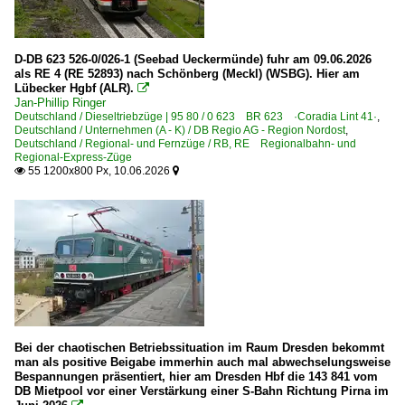
Pasewalk
Potsdam (sonstige)
D-DB 623 526-0/026-1 (Seebad Ueckermünde) fuhr am 09.06.2026
als RE 4 (RE 52893) nach Schönberg (Meckl) (WSBG). Hier am
Lübecker Hgbf (ALR).

Bahnhöfe (R - Z)
Jan-Phillip Ringer
Deutschland / Dieseltriebzüge | 95 80 / 0 623 BR 623 ·Coradia Lint 41·
,
Rostock Hbf ·WR·
Deutschland / Unternehmen (A - K) / DB Regio AG - Region Nordost
,
Deutschland / Regional- und Fernzüge / RB, RE Regionalbahn- und
Ruhland
Regional-Express-Züge
55 1200x800 Px, 10.06.2026


Sassnitz
Schwerin
Stralsund
Torgelow
Ueckermünde/Ueckermünde Stadthafen
Wittenberge
Wolgast
Bei der chaotischen Betriebssituation im Raum Dresden bekommt
man als positive Beigabe immerhin auch mal abwechselungsweise
Bahntechnische Anlagen und Kunstbauten
Bespannungen präsentiert, hier am Dresden Hbf die 143 841 vom
DB Mietpool vor einer Verstärkung einer S-Bahn Richtung Pirna im
Rollklappbrücke Anklam