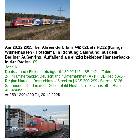
Am 28.12.2025, bei Ahresndorf, fuhr 442 821 als RB22 (Königs
Wusterhausen - Potsdam), in Richtung Saarmund, auf dem
Berliner Außenring. Auffallend als einzig beklebter Hamsterbacke
in der Region.

Jens K
Deutschland / Elektrotriebzüge | 94 80 / 0 442 BR 442 ·Talent
2· 'Hamsterbacke'
,
Deutschland / Unternehmen (A - K) / DB Regio AG -
Region Nordost
,
Deutschland / Strecken | KBS 200-299 / Strecke 6126
Saarmund – Diedersdorf – Schönefeld Flughafen – Eichgestell ·Berliner
Außenring·
358 1200x800 Px, 29.12.2025
