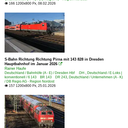
166 1200x800 Px, 08.02.2026

Regional- und Fernzüge
DbZ Überführungsfahrten, Züge für besondere Zwecke
IRE Interregio-Express-Züge
PbZ Personenzug für besondere Zwecke
RB, RE Regionalbahn- und Regional-Express-Züge
Regionalzüge (Bundesländer)
S-Bahn Richtung Richtung Pirna mit 143 828 in Dresden
Berlin und Brandenburg
Hauptbahnhof im Januar 2026

Rainer Haufe
Mecklenburg-Vorpommern
Deutschland / Bahnhöfe (A - E) / Dresden Hbf ·DH·
,
Deutschland / E-Loks |
konventionell / 6 143 BR 143 DR 243
,
Deutschland / Unternehmen (A - K)
Sachsen
/ DB Regio AG - Region Nordost
157 1200x800 Px, 25.01.2026

Sachsen-Anhalt
Schleswig Holstein
Thüringen
Sonstiges
Nachtaufnahmen