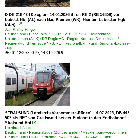
Schadzüge
D-DB 218 424-0 zog am 14.01.2026 ihren RE 2 (RE 56859) von
Lübeck Hbf (AL) nach Bad Kleinen (WK). Hier am Lübecker Hgbf
Strecken | KBS 100-199
(ALR).

Jan-Phillip Ringer
100 (Berlin–) Hagenow – Büchen – Hamburg ·Hamburge
Deutschland / Dieselloks | 92 80 / 1 218 BR 218
,
Deutschland /
Unternehmen (A - K) / DB Regio AG - Region Nordost
,
Deutschland /
100 (Hamburg–) Bad Kleinen – Bützow – Rostock
Regional- und Fernzüge / RB, RE Regionalbahn- und Regional-Express-
Züge
110 (Hannover–) Celle – Lüneburg – H.-Harburg (–Hambur
261 1200x800 Px, 14.01.2026


175 Lübeck – Bad Kleinen (–Szczecin Glowny) ·Stadttor
190 Borchtitz – Sassnitz-Mukran – Sassnitz Fährhafen
190 Lietzow – Prora – Ostseebad Binz
190 Stralsund – Bergen auf Rügen – Lietzow – Borchtitz –
190 Stralsund – Ribnitz-Damgarten – Velgast – Rostock
193 Heringsdorf – Zinnowitz – Wolgast Fähre (–Züssow)
STRALSUND (Landkreis Vorpommern-Rügen), 14.07.2025, DB 442
Strecken | KBS 200-299
507 als RE7 von Greifswald bei der Einfahrt in den Endbahnhof
Stralsund Hbf

200 Berlin Ostbahnhof – Berlin Hbf – Berlin Charlottenbu
Reinhard Zabel
Deutschland / Regionalzüge (Bundesländer) / Mecklenburg-Vorpommern
,
201 'ost' Berlin Ostbahnhof – Frankfurt (Oder) – Guben 
Deutschland / Elektrotriebzüge | 94 80 / 0 442 BR 442 ·Talent