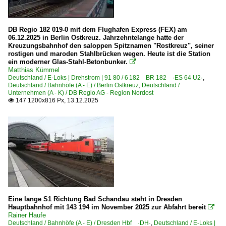
DB Regio 182 019-0 mit dem Flughafen Express (FEX) am
06.12.2025 in Berlin Ostkreuz. Jahrzehntelange hatte der
Kreuzungsbahnhof den saloppen Spitznamen "Rostkreuz", seiner
rostigen und maroden Stahlbrücken wegen. Heute ist die Station
ein moderner Glas-Stahl-Betonbunker.

Matthias Kümmel
Deutschland / E-Loks | Drehstrom | 91 80 / 6 182 BR 182 ·ES 64 U2·
,
Deutschland / Bahnhöfe (A - E) / Berlin Ostkreuz
,
Deutschland /
Unternehmen (A - K) / DB Regio AG - Region Nordost
147 1200x816 Px, 13.12.2025

Eine lange S1 Richtung Bad Schandau steht in Dresden
Hauptbahnhof mit 143 194 im November 2025 zur Abfahrt bereit

Rainer Haufe
Deutschland / Bahnhöfe (A - E) / Dresden Hbf ·DH·
,
Deutschland / E-Loks |