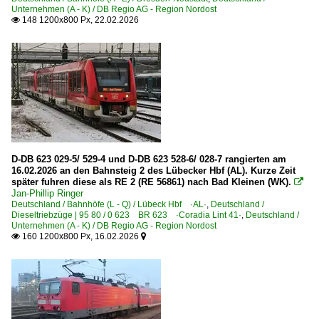
Sonderzüge und Sonderfahrten
Unternehmen (A - K) / DB Regio AG - Region Nordost
148 1200x800 Px, 22.02.2026

Personenwagen
Halberstädter Mitteleinstiegswagen für DR Bmh-, y-Wage
Personenwagen | Doppelstockwagen | Mittelwagen
Doppelstock-Mittelwagen 1. Generation für DR 747, 749
Doppelstock-Mittelwagen 5. Generation | Twindexx Regio |
D-DB 623 029-5/ 529-4 und D-DB 623 528-6/ 028-7 rangierten am
~ Sonstige Doppelstock-Zwischenwagen
16.02.2026 an den Bahnsteig 2 des Lübecker Hbf (AL). Kurze Zeit
später fuhren diese als RE 2 (RE 56861) nach Bad Kleinen (WK).

Jan-Phillip Ringer
Personenwagen | Steuerwagen
Deutschland / Bahnhöfe (L - Q) / Lübeck Hbf ·AL·
,
Deutschland /
Dieseltriebzüge | 95 80 / 0 623 BR 623 ·Coradia Lint 41·
,
Deutschland /
Doppelstock-Steuerwagen 2. Generation für DR 760.0
Unternehmen (A - K) / DB Regio AG - Region Nordost
160 1200x800 Px, 16.02.2026


Doppelstock-Steuerwagen 3. Generation 761, 762
Doppelstock-Steuerwagen 4. Generation 763-767, 785
Steuerwagen Bauart Wittenberge
RB-, RE-Linien in BB