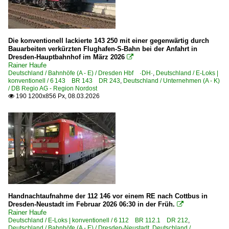
6 114 BR 114.0 ex 112.0
6 143 BR 143 DR 243
6 143 BR 143 DR 243 Lokportraits
Die konventionell lackierte 143 250 mit einer gegenwärtig durch
Bauarbeiten verkürzten Flughafen-S-Bahn bei der Anfahrt in
Dresden-Hauptbahnhof im März 2026

Elektrotriebzüge | 94 80
Rainer Haufe
Deutschland / Bahnhöfe (A - E) / Dresden Hbf ·DH·
,
Deutschland / E-Loks |
0 429 BR 429.0 ·Flirt (fünfteilig)· DB
konventionell / 6 143 BR 143 DR 243
,
Deutschland / Unternehmen (A - K)
/ DB Regio AG - Region Nordost
0 429 BR 429.0 ·Flirt (fünfteilig)· Private
190 1200x856 Px, 08.03.2026

0 429 BR 429.1 ·Flirt 3 (fünfteilig)· Private
0 442 BR 442 ·Talent 2· 'Hamsterbacke'
0 445 BR 445 ·Twindexx Vario·
0 446 BR 446 ·Twindexx Vario·
0 463 BR 463 ·Mireo·
1 442 BR 442 ·Talent 2· 'Hamsterbacke'
9 442 BR 442 ·Talent 2· 'Hamsterbacke'
Handnachtaufnahme der 112 146 vor einem RE nach Cottbus in
Dresden-Neustadt im Februar 2026 06:30 in der Früh.

Rainer Haufe
Galerien
Deutschland / E-Loks | konventionell / 6 112 BR 112.1 DR 212
,
Deutschland / Bahnhöfe (A - E) / Dresden-Neustadt
,
Deutschland /